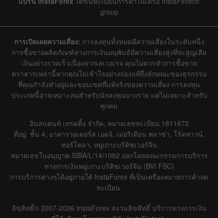
แบรน InstaForex
ได้ขึ้นทะเบียนการค้าในเครือ InstaFintech
group
การเปิดเผยความเสี่ยง:
การลงทุนทั้งหมดมีความเสี่ยงในระดับหนึ่ง
การซื้อขายผลิตภัณฑ์ทางการเงินอนุพันธ์มีความเสี่ยงสูงที่จะสูญเสีย
เงินอย่างรวดเร็วเนื่องจากเลเวอเรจ คุณไม่ควรทำการซื้อขาย
ตราสารเหล่านี้หากคุณไม่เข้าใจอย่างถ่องแท้ถึงลักษณะของธุรกรรม
ที่คุณกำลังทำอยู่และขอบเขตที่แท้จริงของความเสี่ยง การลงทุน
ประเภทนี้อาจเหมาะสมสำหรับนักลงทุนบางราย แต่ไม่เหมาะสำหรับ
ทุกคน
อินสแตนท์ เทรดดิ้ง จำกัด, หมายเลขทะเบียน 1811672
ที่อยู่: ชั้น 4, อาคารวอเตอร์ส เอดจ์, เมอริเดียน พลาซ่า, โร้ดทาวน์,
ทอร์โตลา, หมู่เกาะบริติชเวอร์จิน
หมายเลขใบอนุญาต SIBA/L/14/1082 ออกโดยคณะกรรมการบริการ
ทางการเงินหมู่เกาะบริติชเวอร์จิน (BVI FSC)
การบริการต่างๆได้อยู่ภายใต้ InstaForex ที่เป็นเครื่องหมายการค้าจด
ทะเบียน.
ลิขสิทธิ์© 2007-2026 InstaForex สงวนลิขสิทธิ์ บริการทางการเงิน