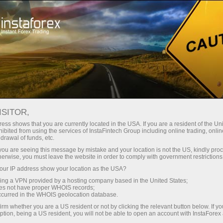
เกี่ยวกับ InstaForex
สื่อที่เกี่ยวกับเรา
การเรียนรู้ตลาด Forex อย่างมีประสิทธิภาพ: ตำนานหรือเรื่องจริง?
ISITOR,
การเรียนรู้ตลาด FOREX อย่างมี
ess shows that you are currently located in the USA. If you are a resident of the Uni
ibited from using the services of InstaFintech Group including online trading, online
ประสิทธิภาพ: ตำนานหรือเรื่อง
drawal of funds, etc.
จริง?
k you are seeing this message by mistake and your location is not the US, kindly pro
herwise, you must leave the website in order to comply with government restrictions
ur IP address show your location as the USA?
sing a VPN provided by a hosting company based in the United States;
oes not have proper WHOIS records;
เปิดบัญชีซื้อขาย
occurred in the WHOIS geolocation database.
irm whether you are a US resident or not by clicking the relevant button below. If y
ption, being a US resident, you will not be able to open an account with InstaForex
เปิดบัญชีเดโม่