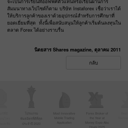
จะเป็นการเรียนที่ออฟฟิศตัวแทนหรือเรียนผ่านการ
สัมมนาทางเว็ปไซต์ก็ตาม บริษัท Instaforex เชื่อว่าเราได้
ให้บริการลูกค้าของเราด้วยอุปกรณ์สำหรับการศึกษาที่
ยอดเยี่ยมที่สุด ทั้งนี้เพื่อสนับสนุนให้ลูกค้าเริ่มต้นลงทุนใน
ตลาด Forex ได้อย่างราบรื่น
นิตยสาร Shares magazine, ตุลาคม 2011
กลับ
์ที่มี
โปรแกรม
Most Innovative
Forex Broker of
Best
Mobile Trading
the Year at
Techno
ื่อนไหว
พันธมิตรที่ดีที่สุด
Application
Money Expo Abu
ในเอเชีย
ประจำปี 2020
Dhabi 2025