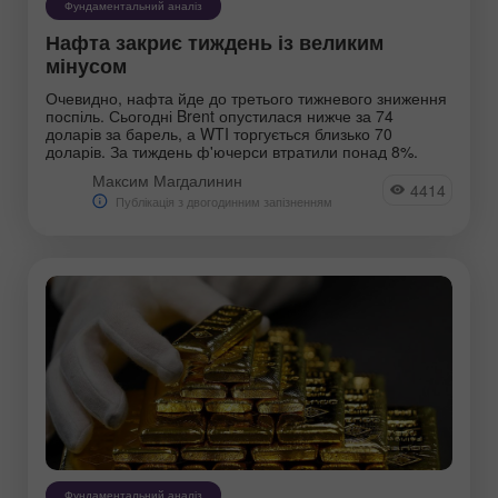
Фундаментальний аналіз
Нафта закриє тиждень із великим
мінусом
Очевидно, нафта йде до третього тижневого зниження
поспіль. Сьогодні Brent опустилася нижче за 74
доларів за барель, а WTI торгується близько 70
доларів. За тиждень ф'ючерси втратили понад 8%.
Максим Магдалинин
4414
Публікація з двогодинним запізненням
Фундаментальний аналіз