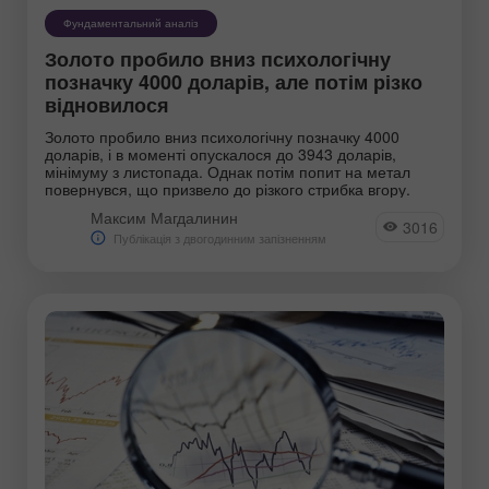
Фундаментальний аналіз
Золото пробило вниз психологічну
позначку 4000 доларів, але потім різко
відновилося
Золото пробило вниз психологічну позначку 4000
доларів, і в моменті опускалося до 3943 доларів,
мінімуму з листопада. Однак потім попит на метал
повернувся, що призвело до різкого стрибка вгору.
Максим Магдалинин
3016
Публікація з двогодинним запізненням