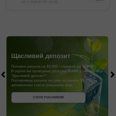
12:11 2026-07-09 +02:00
Щасливий депозит
Поповни рахунок на $3,000 і отримай ще
$1000
!
В серпні ми проводимо розіграш
$1000
у рамках акції
"Щасливий депозит"!
Поповнивши рахунок на суму не менше $3,000, ви
автоматично стаєте учасником акції.
СТАТИ УЧАСНИКОМ
ОТРИМАТИ БОНУС
СТАТИ УЧАСНИКОМ
СТАТИ УЧАСНИКОМ