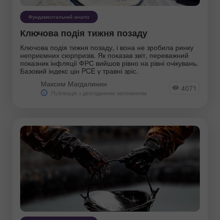
Фундаментальний аналіз
Ключова подія тижня позаду
Ключова подія тижня позаду, і вона не зробила ринку
неприємних сюрпризів. Як показав звіт, переважний
показник інфляції ФРС вийшов рівно на рівні очікувань.
Базовий індекс цін PCE у травні зріс.
Максим Магдалинин
4071
Публікація з двогодинним запізненням