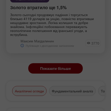
Золото втратило ще 1,5%
Золото сьогодні продовжує падіння і торгується
близько 4119 доларів за унцію, повністю втративши
нещодавнє зростання. Логіка колишня та добре
знайома. Інфляційні побоювання переважують
геополітичне полегшення від іранської угоди, а
яструбина.
Максим Магдалинин
3770
Публікація з двогодинним запізненням
Показати більше
Аналітичні огляди
Фундаментальний аналіз
Торго