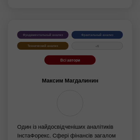
Фундаментальний аналіз
Інструменти:
Фундаментальный анализ
Фрактальный анализ
EURUSD
GBPUSD
Технический анализ
+6
USDCHF
USDCAD
Всі автори
USDJPY
AUDUSD
GBPJPY
EURGBP
Максим Магдалинин
EURJPY
NZDUSD
EURNZD
Серебро
Золото
#CL
#USDX
Один із найдосвідченіших аналітиків
ІнстаФорекс. Сфері фінансів загалом