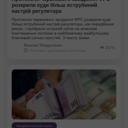
ефективні рекомендації щодо торгівлі.
розкрили куди більш яструбиний
настрій регулятора
Протоколи червневого засідання ФРС розкрили куди
більш яструбиний настрій регулятора, ніж передбачав
ринок, і прибрали останній натяк на можливе
пом'якшення політики в найближчому майбутньому.
Ключовий сигнал простий. З тексту заяви.
Максим Магдалинин
2370
Публікація з двогодинним запізненням
Фундаментальний аналіз