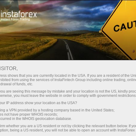
Трейдерам
Форекс аналітика
Форекс-огляди
Аналітики
Максим Магдалинин
ISITOR,
АНАЛІТИЧНІ ОГЛЯДИ
ess shows that you are currently located in the USA. If you are a resident of the Uni
ibited from using the services of InstaFintech Group including online trading, online
ФОРЕКС
drawal of funds, etc.
k you are seeing this message by mistake and your location is not the US, kindly pro
herwise, you must leave the website in order to comply with government restrictions
ur IP address show your location as the USA?
ахунок
sing a VPN provided by a hosting company based in the United States;
oes not have proper WHOIS records;
occurred in the WHOIS geolocation database.
унок
irm whether you are a US resident or not by clicking the relevant button below. If y
ption, being a US resident, you will not be able to open an account with InstaForex