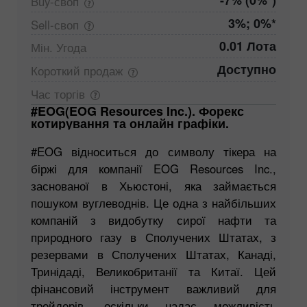
-7% (0%*)
Buy-своп
3%; 0%*
Sell-своп
0.01 Лота
Мін.
Угода
Доступно
Короткий
продаж
Час
торгів
#EOG(EOG Resources Inc.). Форекс
котирування та онлайн графіки.
#EOG відноситься до символу тікера на
біржі для компанії EOG Resources Inc.,
заснованої в Хьюстоні, яка займається
пошуком вуглеводнів. Це одна з найбільших
компаній з видобутку сирої нафти та
природного газу в Сполучених Штатах, з
резервами в Сполучених Штатах, Канаді,
Тринідаді, Великобританії та Китаї. Цей
фінансовий інструмент важливий для
трейдерів, оскільки надає можливість