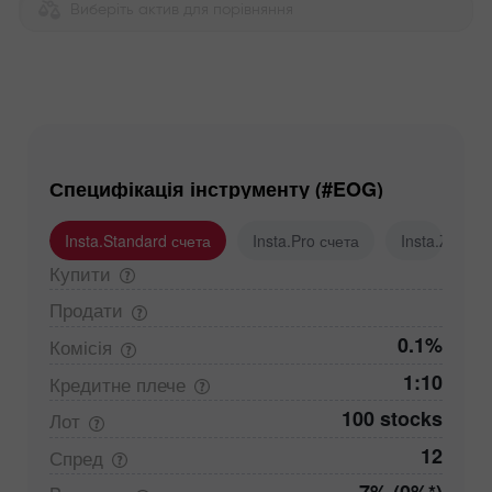
Виберіть актив для порівняння
Специфікація інструменту (#EOG)
Insta.Standard счета
Insta.Pro счета
Insta.Zero с
Купити
Продати
0.1%
Комісія
1:10
Кредитне
плече
100 stocks
Лот
12
Спред