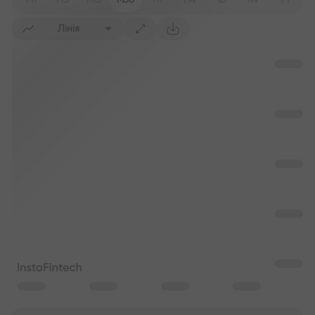
M1
M5
M15
M30
H1
H4
1D
1W
1M
Лінія