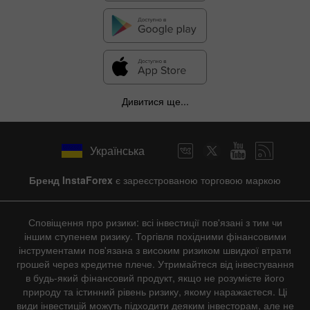
Дивитися ще...
Українська
Бренд InstaForex
є зареєстрованою торговою маркою
Сповіщення про ризики: всі інвестиції пов'язані з тим чи
іншим ступенем ризику. Торгівля похідними фінансовими
інструментами пов'язана з високим ризиком швидкої втрати
грошей через кредитне плече. Утримайтеся від інвестування
в будь-який фінансовий продукт, якщо не розумієте його
природу та істинний рівень ризику, якому наражаєтеся. Ці
види інвестицій можуть підходити деяким інвесторам, але не