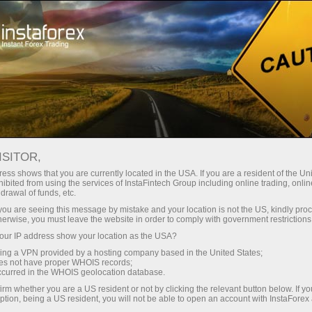
Трейдерів
Торгові умови
Торгові інструменти
#EOG
ISITOR,
ess shows that you are currently located in the USA. If you are a resident of the Uni
ibited from using the services of InstaFintech Group including online trading, online
EOG
drawal of funds, etc.
k you are seeing this message by mistake and your location is not the US, kindly pro
herwise, you must leave the website in order to comply with government restrictions
136.05
(
%)
07 Aug 2026 16:06
ur IP address show your location as the USA?
sing a VPN provided by a hosting company based in the United States;
oes not have proper WHOIS records;
Купити
Продати
occurred in the WHOIS geolocation database.
136.05
135.93
irm whether you are a US resident or not by clicking the relevant button below. If y
ption, being a US resident, you will not be able to open an account with InstaForex