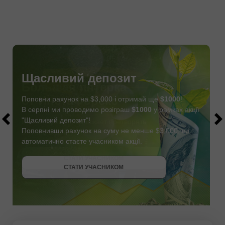
Щасливий депозит
Поповни рахунок на $3,000 і отримай ще
$1000
!
В серпні ми проводимо розіграш
$1000
у рамках акції
"Щасливий депозит"!
Поповнивши рахунок на суму не менше $3,000, ви
автоматично стаєте учасником акції.
СТАТИ УЧАСНИКОМ
ОТРИМАТИ БОНУС
СТАТИ УЧАСНИКОМ
СТАТИ УЧАСНИКОМ