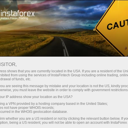
Трейдерам
Архив котировок
ISITOR,
Архив котировок
ess shows that you are currently located in the USA. If you are a resident of the Uni
ibited from using the services of InstaFintech Group including online trading, online
drawal of funds, etc.
История котировок – это основа
k you are seeing this message by mistake and your location is not the US, kindly pro
качественного технического анализа.
herwise, you must leave the website in order to comply with government restrictions
Сервис «Архив котировок» от брокера
ur IP address show your location as the USA?
ИнстаФорекс поможет узнать историю по
sing a VPN provided by a hosting company based in the United States;
одному из 72 наиболее востребованных
oes not have proper WHOIS records;
occurred in the WHOIS geolocation database.
торговых инструментов, среди которых 21
валютная пара, Gold и Silver, а также 49
irm whether you are a US resident or not by clicking the relevant button below. If y
ption, being a US resident, you will not be able to open an account with InstaForex
акций CFD.