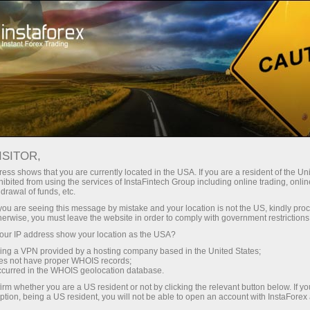
Про компанію
Новини компанії
ШВИДШЕ, ВИЩЕ,
ISITOR,
СИЛЬНІШЕ – РАЗОМ!
ess shows that you are currently located in the USA. If you are a resident of the Uni
ibited from using the services of InstaFintech Group including online trading, online
drawal of funds, etc.
k you are seeing this message by mistake and your location is not the US, kindly pro
herwise, you must leave the website in order to comply with government restrictions
ахунок
ur IP address show your location as the USA?
sing a VPN provided by a hosting company based in the United States;
oes not have proper WHOIS records;
унок
occurred in the WHOIS geolocation database.
irm whether you are a US resident or not by clicking the relevant button below. If y
ption, being a US resident, you will not be able to open an account with InstaForex