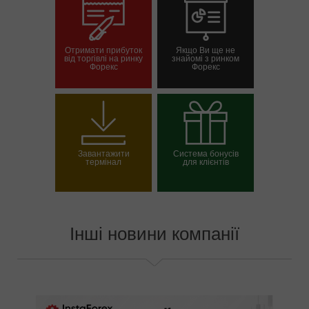
Отримати прибуток
Якщо Ви ще не
від торгівлі на ринку
знайомі з ринком
Форекс
Форекс
Відкрити торговий
Відкрити демо-
рахунок
рахунок
Завантажити
Система бонусів
термінал
для клієнтів
Вибрати свій бонус
Інші новини компанії