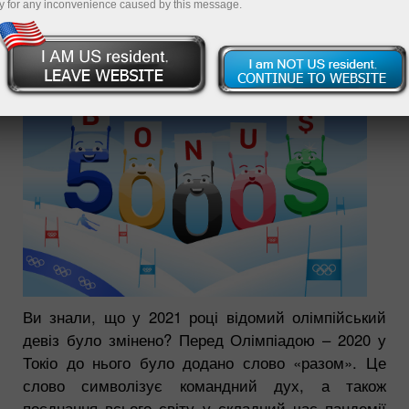
y for any inconvenience caused by this message.
11.02.2022 12:49 PM
Ви знали, що у 2021 році відомий олімпійський
девіз було змінено? Перед Олімпіадою – 2020 у
Токіо до нього було додано слово «разом». Це
слово символізує командний дух, а також
поєднання всього світу у складний час пандемії