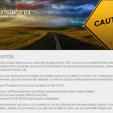
Про компанію
Новини компанії
INSTAFOREX НА TRADERS
ISITOR,
LAGOS EXPO: ВИСОКИЙ
ess shows that you are currently located in the USA. If you are a resident of the Uni
ibited from using the services of InstaFintech Group including online trading, online
ІНТЕРЕС І ЗАСЛУЖЕНЕ
drawal of funds, etc.
k you are seeing this message by mistake and your location is not the US, kindly pro
ВИЗНАННЯ
herwise, you must leave the website in order to comply with government restrictions
ur IP address show your location as the USA?
sing a VPN provided by a hosting company based in the United States;
oes not have proper WHOIS records;
occurred in the WHOIS geolocation database.
ахунок
irm whether you are a US resident or not by clicking the relevant button below. If y
ption, being a US resident, you will not be able to open an account with InstaForex