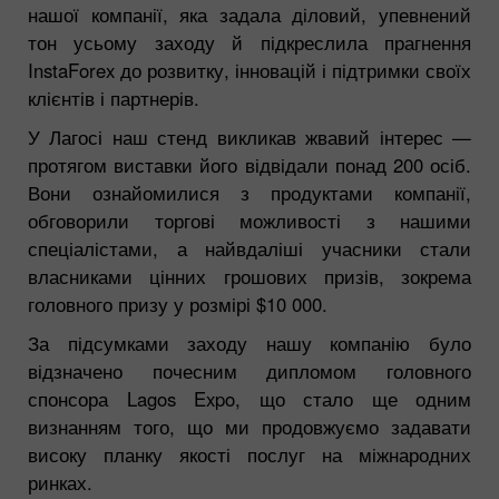
нашої компанії, яка задала діловий, упевнений
тон усьому заходу й підкреслила прагнення
InstaForex до розвитку, інновацій і підтримки своїх
клієнтів і партнерів.
У Лагосі наш стенд викликав жвавий інтерес —
протягом виставки його відвідали понад 200 осіб.
Вони ознайомилися з продуктами компанії,
обговорили торгові можливості з нашими
спеціалістами, а найвдаліші учасники стали
власниками цінних грошових призів, зокрема
головного призу у розмірі $10 000.
За підсумками заходу нашу компанію було
відзначено почесним дипломом головного
спонсора Lagos Expo, що стало ще одним
визнанням того, що ми продовжуємо задавати
високу планку якості послуг на міжнародних
ринках.