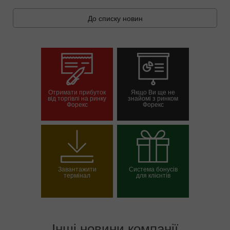
До списку новин
Отримати прибуток
Якщо Ви ще не
від торгівлі на ринку
знайомі з ринком
Форекс
Форекс
Відкрити торговий
Відкрити демо-
рахунок
рахунок
Завантажити
Система бонусів
термінал
для клієнтів
Вибрати свій бонус
Інші новини компанії