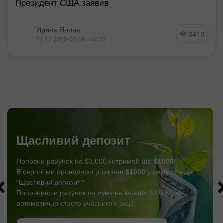
Президент США заявив
Ирина Янина
3418
12:11 2026-07-09 +02:00
Щасливий депозит
Поповни рахунок на $3,000 і отримай ще
$1000
!
В серпні ми проводимо розіграш
$1000
у рамках акції
"Щасливий депозит"!
Поповнивши рахунок на суму не менше $3,000, ви
автоматично стаєте учасником акції.
СТАТИ УЧАСНИКОМ
ОТРИМАТИ БОНУС
СТАТИ УЧАСНИКОМ