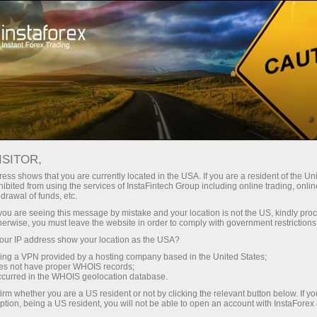
Трейдерам
Новини ринку Форекс
ISITOR,
03.04.2026
15:13:33
UTC+00
РЌРΜРҐРΜР»СЏ
ess shows that you are currently located in the USA. If you are a resident of the Uni
ibited from using the services of InstaFintech Group including online trading, online
drawal of funds, etc.
РІРЇРΜСЂРΜРҐРЁ ВЂ” 6
k you are seeing this message by mistake and your location is not the US, kindly pro
Р°РЇСЂРΜР»СЏ
herwise, you must leave the website in order to comply with government restrictions
ur IP address show your location as the USA?
sing a VPN provided by a hosting company based in the United States;
oes not have proper WHOIS records;
occurred in the WHOIS geolocation database.
irm whether you are a US resident or not by clicking the relevant button below. If y
ption, being a US resident, you will not be able to open an account with InstaForex