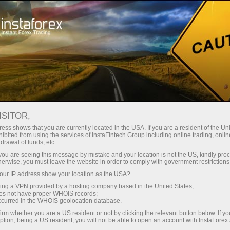
Трейдерам
Новини ринку Форекс
ISITOR,
16.04.2026
23:59:49
UTC+00
Р¤СЊСЋС‡РΜСЂСЃС‹ РЎРЁРЂ
ess shows that you are currently located in the USA. If you are a resident of the Uni
ibited from using the services of InstaFintech Group including online trading, online
drawal of funds, etc.
СЃРҐРΜСЂР¶РЁРІР°СЋС‚СЃСЏ
k you are seeing this message by mistake and your location is not the US, kindly pro
РЅР° РЇСЂРΜР¶РЅРЁС…
herwise, you must leave the website in order to comply with government restrictions
ur IP address show your location as the USA?
СЃСЂРЅРІРЅСЏС… РЅР°
sing a VPN provided by a hosting company based in the United States;
РЅР°РҐРΜР¶РҐР°С… РЇРЅ
oes not have proper WHOIS records;
occurred in the WHOIS geolocation database.
РЁСЂР°РЅСЃРЄРЅР№
irm whether you are a US resident or not by clicking the relevant button below. If y
ption, being a US resident, you will not be able to open an account with InstaForex