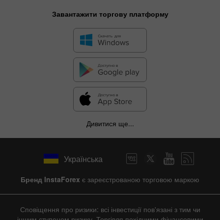
Завантажити торгову платформу
Дивитися ще...
Українська
Бренд InstaForex
є зареєстрованою торговою маркою
Сповіщення про ризики: всі інвестиції пов'язані з тим чи
іншим ступенем ризику. Торгівля похідними фінансовими