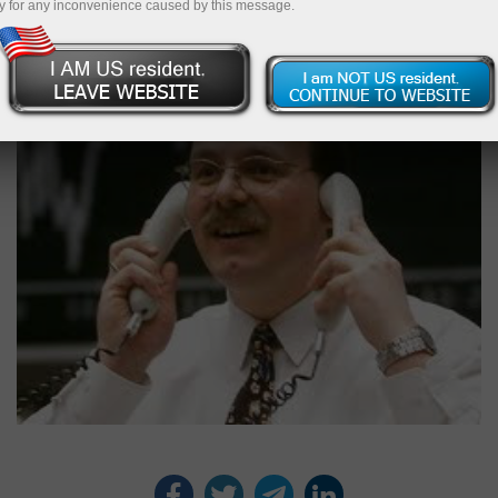
СЃРҐРΜР»РЄРΜ
y for any inconvenience caused by this message.