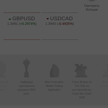
вніший
Найкраща
Most Innovative
Forex Broker Of
Best
в Азії
партнерська
Mobile Trading
The Year на
Techno
року
програма 2020
Application
виставці Money
року
Expo Abu Dhabi
2025