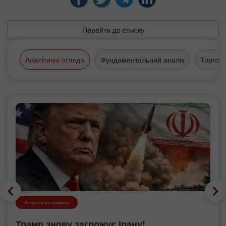
Перейти до списку
Аналітичні огляди
Фундаментальний аналіз
Торгов
Аналітичні новини
Трамп знову загрожує Ірану!