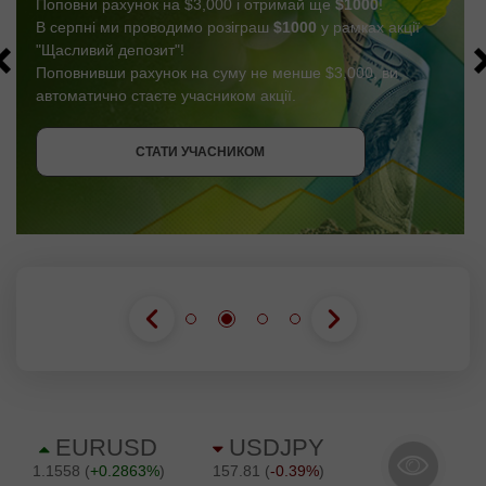
Поповни рахунок на $3,000 і отримай ще
$1000
!
В серпні ми проводимо розіграш
$1000
у рамках акції
"Щасливий депозит"!
Поповнивши рахунок на суму не менше $3,000, ви
автоматично стаєте учасником акції.
СТАТИ УЧАСНИКОМ
ОТРИМАТИ БОНУС
СТАТИ УЧАСНИКОМ
СТАТИ УЧАСНИКОМ