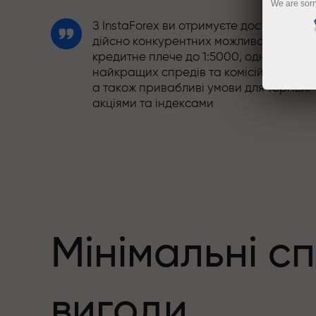
We are sorr
З InstaForex ви отримуєте доступ до
дійсно конкурентних можливостей:
кредитне плече до 1:5000, одні з
найкращих спредів та комісій на ринку
а також привабливі умови для торгівлі
акціями та індексами
Ми розробили бонусну систему, яка
робить торгівлю ще привабливішою.
Кожен клієнт InstaForex може отримати
до 30% при поповненні рахунку, а
також скористатися іншими акціями та
пропозиціями
Мінімальні с
Швидкість траси та швидкість угод -
вигоди
схожі у своїх цінностях. Альош Лопрай
додає елементи драйву та дисципліни