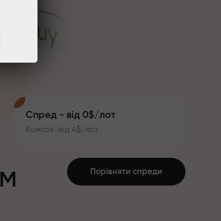
Спред - від 0$/лот
Комісія-від 4$/лот
ум
Порівняти спреди