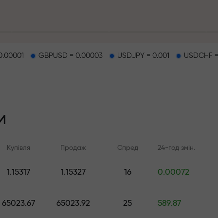
а кожен депозит
0.00001
GBPUSD = 0.00003
USDJPY = 0.001
USDCHF =
о
 на трасі
и
ий джекпот
Купівля
Продаж
Спред
24-год змін.
.
1.15317
1.15327
16
0.00072
Онлайн-навчання
Аналітика FX.C
Вчіться торгувати з нуля -
Щоденні прогнози 
65023.67
65023.92
25
589.87
курси та вебінари для всіх
Форекс, крипто та ф
рівнів