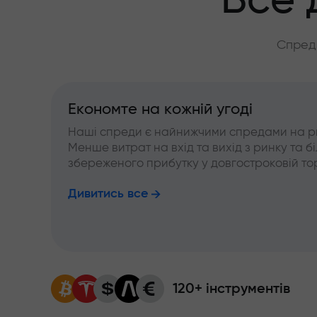
Все 
Спреди
Економте на кожній угоді
Наші спреди є найнижчими спредами на р
Менше витрат на вхід та вихід з ринку та б
збереженого прибутку у довгостроковій тор
Дивитись все
120+ інструментів