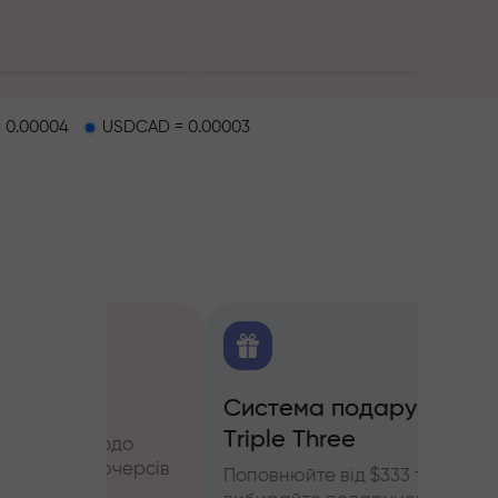
 0.00004
USDCAD = 0.00003
O
Система подарунків
Бону
Triple Three
щодо
Беріть
'ючерсів
InstaF
Поповнюйте від $333 та
прибу