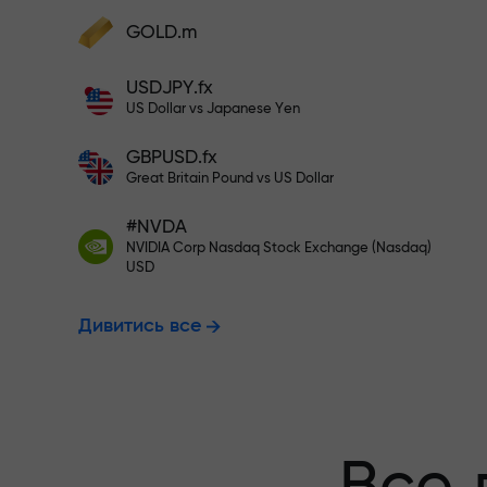
Поповніть на $333 - вибирайте
GOLD.m
Поповніть рахунок — і отримайте бону
у 1000 разів більший за ваш депозит.
USDJPY.fx
Торгуйте без
X1000 - це не друкарська помилка. Чи
US Dollar vs Japanese Yen
більший депозит, тим вищий множник.
GBPUSD.fx
гарантуємо 
Great Britain Pound vs US Dollar
#NVDA
NVIDIA Corp Nasdaq Stock Exchange (Nasdaq)
Бонус до X10
USD
Дивитись все
множник на 