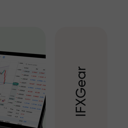
r
a
e
G
X
F
I