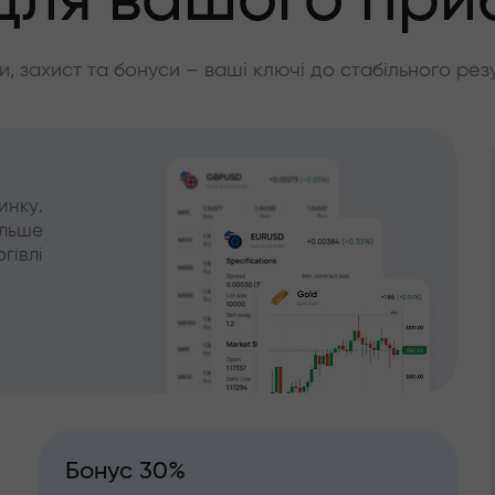
для вашого при
, захист та бонуси – ваші ключі до стабільного рез
инку.
ільше
гівлі
Бонус 30%