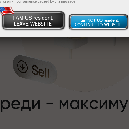
y for any inconvenience caused by this message.
,
преди - максим
с