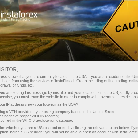
Швидке відкриття рахунку
Торгова платформа
очатківцям
Інвесторам
Партнерам
Промоа
staFo
ISITOR,
ess shows that you are currently located in the USA. If you are a resident of the Uni
ibited from using the services of InstaFintech Group including online trading, online
drawal of funds, etc.
k you are seeing this message by mistake and your location is not the US, kindly pro
herwise, you must leave the website in order to comply with government restrictions
ur IP address show your location as the USA?
sing a VPN provided by a hosting company based in the United States;
oes not have proper WHOIS records;
occurred in the WHOIS geolocation database.
irm whether you are a US resident or not by clicking the relevant button below. If y
ption, being a US resident, you will not be able to open an account with InstaForex