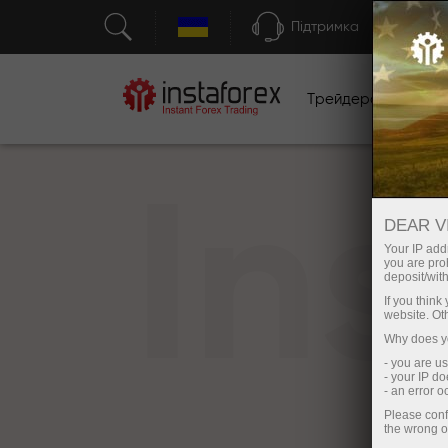
Підтримка
Трейдерам
П
In
DEAR V
Your IP addr
you are proh
deposit/with
If you thin
website. Ot
Why does yo
- you are u
- your IP d
- an error 
Please conf
the wrong o