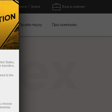
Поповнити / Зняти
Вхід в кабінет
кції
Зроби паузу
Про компанію
rex
ted States,
 transfers,
ceed to the
.
ou choose
 anyway.