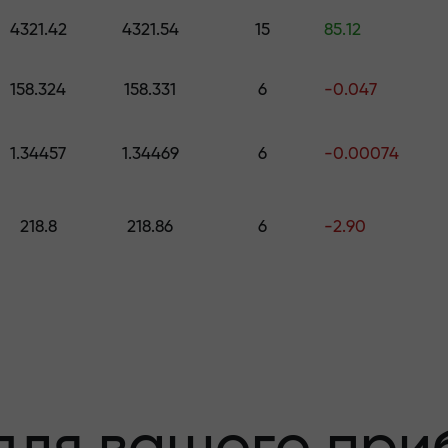
 подарунок вартістю до $1,500
4321.42
4321.54
15
85.12
с
 ризику - ми
м
158.324
158.331
6
-0.047
1.34457
1.34469
6
-0.00074
ваш прибуток
218.8
218.86
6
-2.90
00 - найбільши
ринку