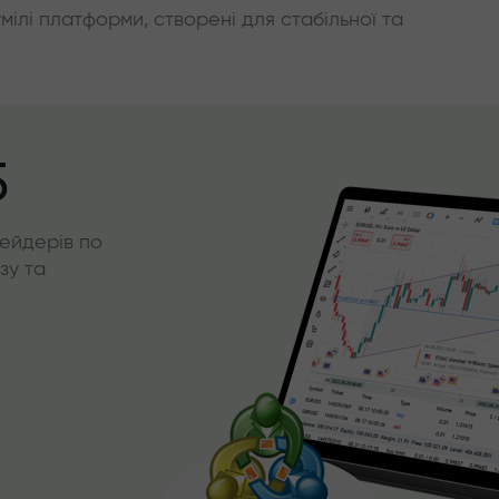
умілі платформи, створені для стабільної та
5
ейдерів по
зу та