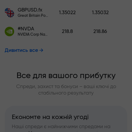
GBPUSD.fx
1.35022
1.35032
Great Britain Pound vs US Dollar
#NVDA
218.8
218.86
NVIDIA Corp Nasdaq Stock Exchange (Nasdaq) USD
Дивитись все
Все для вашого прибутку
Спреди, захист та бонуси – ваші ключі до
стабільного результату
Економте на кожній угоді
Наші спреди є найнижчими спредами на