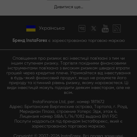
Дивитися ще...
Українська
Бренд InstaForex
є зареєстрованою торговою маркою
Сповіщення про ризики: всі інвестиції пов'язані з тим чи
іншим ступенем ризику. Торгівля похідними фінансовими
інструментами пов'язана з високим ризиком швидкої втрати
грошей через кредитне плече. Утримайтеся від інвестування
в будь-який фінансовий продукт, якщо не розумієте його
природу та істинний рівень ризику, якому наражаєтеся. Ці
види інвестицій можуть підходити деяким інвесторам, але не
всім.
InstaFinance Ltd, рег. номер 1811672
Адрес: Британские Виргинские острова, Тортола, г. Роуд,
Меридиан Плаза, строение Уотерс Эдж, этаж 4.
Лицензия номер SIBA/L/14/1082 выдана BVI FSC
Послуги надаються під брендом ІнстаФорекс, який є
зареєстрованою торговою маркою.
Copyright © 2007-2026 InstaForex. Всі права захищені.