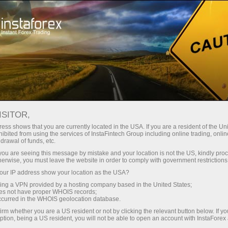
Мінімальні спреди - максимум
вигоди
ISITOR,
ess shows that you are currently located in the USA. If you are a resident of the Uni
Бонус 30% на кожен депозит
ibited from using the services of InstaFintech Group including online trading, online
З InstaForex ви отримуєте доступ
drawal of funds, etc.
до дійсно конкурентних
k you are seeing this message by mistake and your location is not the US, kindly pro
можливостей: кредитне плече до
herwise, you must leave the website in order to comply with government restrictions
1:5000, одні з найкращих
ur IP address show your location as the USA?
Швидкість
спредів та комісій на ринку, а
sing a VPN provided by a hosting company based in the United States;
також привабливі умови для
oes not have proper WHOIS records;
у трейдингу і на трасі
occurred in the WHOIS geolocation database.
торгівлі акціями та індексами
irm whether you are a US resident or not by clicking the relevant button below. If y
ption, being a US resident, you will not be able to open an account with InstaForex
Ваш особистий джекпот подарунків
Ми розробили бонусну систему,