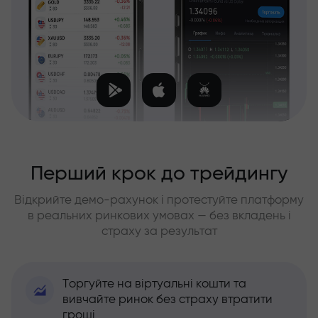
Перший крок до трейдингу
Відкрийте демо-рахунок і протестуйте платформу
в реальних ринкових умовах — без вкладень і
страху за результат
Торгуйте на віртуальні кошти та
вивчайте ринок без страху втратити
гроші