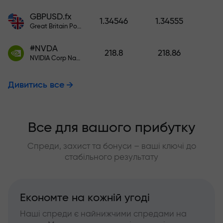
GBPUSD.fx
1.34546
1.34555
Great Britain Pound vs US Dollar
#NVDA
218.8
218.86
NVIDIA Corp Nasdaq Stock Exchange (Nasdaq) USD
Дивитись все
Все для вашого прибутку
Спреди, захист та бонуси – ваші ключі до
стабільного результату
Економте на кожній угоді
Наші спреди є найнижчими спредами на