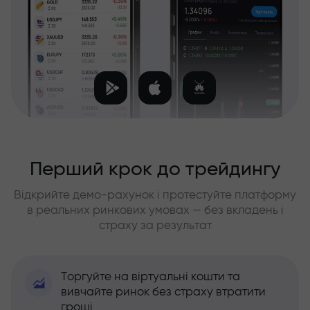
Перший крок до трейдингу
Відкрийте демо-рахунок і протестуйте платформу
в реальних ринкових умовах — без вкладень і
страху за результат
Торгуйте на віртуальні кошти та
вивчайте ринок без страху втратити
гроші