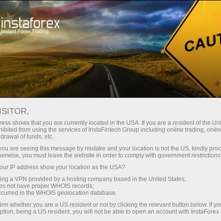
Мінімальні спреди - максимум
вигоди
ISITOR,
ess shows that you are currently located in the USA. If you are a resident of the Uni
Бонус 30% на кожен депозит
ibited from using the services of InstaFintech Group including online trading, online
З InstaForex ви отримуєте доступ
drawal of funds, etc.
до дійсно конкурентних
k you are seeing this message by mistake and your location is not the US, kindly pro
можливостей: кредитне плече до
herwise, you must leave the website in order to comply with government restrictions
1:5000, одні з найкращих
ur IP address show your location as the USA?
Швидкість
спредів та комісій на ринку, а
sing a VPN provided by a hosting company based in the United States;
також привабливі умови для
oes not have proper WHOIS records;
у трейдингу і на трасі
occurred in the WHOIS geolocation database.
торгівлі акціями та індексами
irm whether you are a US resident or not by clicking the relevant button below. If y
ption, being a US resident, you will not be able to open an account with InstaForex
Ваш особистий джекпот подарунків
Ми розробили бонусну систему,