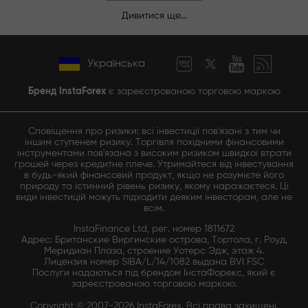
Дивитися ще...
Українська
Бренд InstaForex
є зареєстрованою торговою маркою
Сповіщення про ризики: всі інвестиції пов'язані з тим чи
іншим ступенем ризику. Торгівля похідними фінансовими
інструментами пов'язана з високим ризиком швидкої втрати
грошей через кредитне плече. Утримайтеся від інвестування
в будь-який фінансовий продукт, якщо не розумієте його
природу та істинний рівень ризику, якому наражаєтеся. Ці
види інвестицій можуть підходити деяким інвесторам, але не
всім.
InstaFinance Ltd, рег. номер 1811672
Адрес: Британские Виргинские острова, Тортола, г. Роуд,
Меридиан Плаза, строение Уотерс Эдж, этаж 4.
Лицензия номер SIBA/L/14/1082 выдана BVI FSC
Послуги надаються під брендом ІнстаФорекс, який є
зареєстрованою торговою маркою.
Copyright © 2007-2026 InstaForex. Всі права захищені.