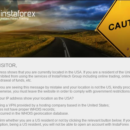
Мінімальні спреди - максимум
вигоди
ISITOR,
ess shows that you are currently located in the USA. If you are a resident of the Uni
Бонус 30% на кожен депозит
ibited from using the services of InstaFintech Group including online trading, online
З InstaForex ви отримуєте доступ
drawal of funds, etc.
до дійсно конкурентних
k you are seeing this message by mistake and your location is not the US, kindly pro
можливостей: кредитне плече до
herwise, you must leave the website in order to comply with government restrictions
1:5000, одні з найкращих
ur IP address show your location as the USA?
Швидкість
спредів та комісій на ринку, а
sing a VPN provided by a hosting company based in the United States;
також привабливі умови для
oes not have proper WHOIS records;
у трейдингу і на трасі
occurred in the WHOIS geolocation database.
торгівлі акціями та індексами
irm whether you are a US resident or not by clicking the relevant button below. If y
ption, being a US resident, you will not be able to open an account with InstaForex
Ваш особистий джекпот подарунків
Ми розробили бонусну систему,