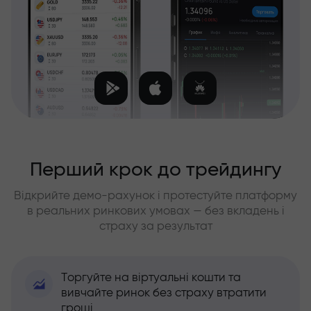
Перший крок до трейдингу
Відкрийте демо-рахунок і протестуйте платформу
в реальних ринкових умовах — без вкладень і
страху за результат
Торгуйте на віртуальні кошти та
вивчайте ринок без страху втратити
гроші