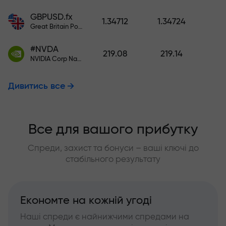
GBPUSD.fx
1.34712
1.34724
Great Britain Pound vs US Dollar
#NVDA
219.08
219.14
NVIDIA Corp Nasdaq Stock Exchange (Nasdaq) USD
Дивитись все
Все для вашого прибутку
Спреди, захист та бонуси – ваші ключі до
стабільного результату
Економте на кожній угоді
Наші спреди є найнижчими спредами на