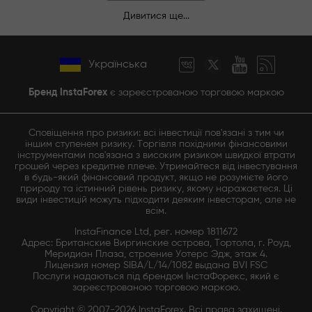
Дивитися ще...
Українська
Бренд InstaForex
є зареєстрованою торговою маркою
Сповіщення про ризики: всі інвестиції пов'язані з тим чи
іншим ступенем ризику. Торгівля похідними фінансовими
інструментами пов'язана з високим ризиком швидкої втрати
грошей через кредитне плече. Утримайтеся від інвестування
в будь-який фінансовий продукт, якщо не розумієте його
природу та істинний рівень ризику, якому наражаєтеся. Ці
види інвестицій можуть підходити деяким інвесторам, але не
всім.
InstaFinance Ltd, рег. номер 1811672
Адрес: Британские Виргинские острова, Тортола, г. Роуд,
Меридиан Плаза, строение Уотерс Эдж, этаж 4.
Лицензия номер SIBA/L/14/1082 выдана BVI FSC
Послуги надаються під брендом ІнстаФорекс, який є
зареєстрованою торговою маркою.
Copyright © 2007-2026 InstaForex. Всі права захищені.