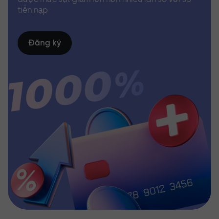
tiền nạp
Đăng ký