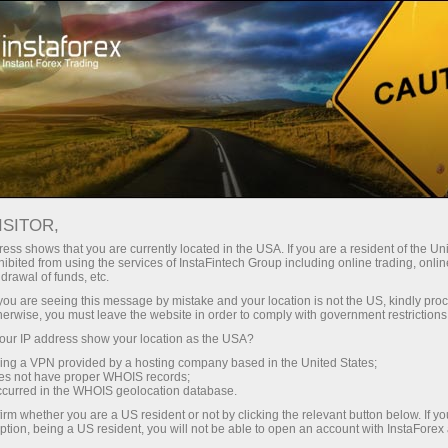
Spread cực thấp — lợi nhuận cao
ISITOR,
ess shows that you are currently located in the USA. If you are a resident of the Uni
Thưởng 30%
ibited from using the services of InstaFintech Group including online trading, online
Với InstaForex, bạn được tiếp cận
drawal of funds, etc.
những điều kiện cạnh tranh thực
cho mỗi lần nạp tiền
k you are seeing this message by mistake and your location is not the US, kindly pro
sự: đòn bẩy lên tới 1:5000, spread
herwise, you must leave the website in order to comply with government restrictions
và hoa hồng tốt nhất trên thị
ur IP address show your location as the USA?
Tốc độ
trường, cùng điều kiện thuận lợi để
sing a VPN provided by a hosting company based in the United States;
giao dịch cổ phiếu và chỉ số.
oes not have proper WHOIS records;
trong giao dịch và trên đường đua
occurred in the WHOIS geolocation database.
irm whether you are a US resident or not by clicking the relevant button below. If y
ption, being a US resident, you will not be able to open an account with InstaForex
Jackpot quà tặng cá nhân của bạn
Chúng tôi đã phát triển hệ thống