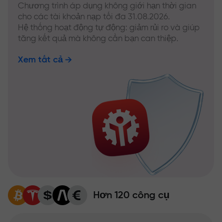
Chương trình áp dụng không giới hạn thời gian
cho các tài khoản nạp tối đa 31.08.2026.
Hệ thống hoạt động tự động: giảm rủi ro và giúp
tăng kết quả mà không cần bạn can thiệp.
Xem tất cả
Hơn 120 công cụ