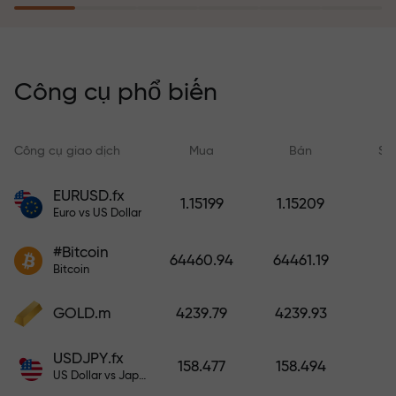
lần nạp tiền.
Chương trình bảo hiểm rủi ro sẽ
hoàn trả thua lỗ và đảm bảo nhân
Công cụ phổ biến
ba lợi nhuận trong vòng 6 tháng.
Giao dịch an tâm — vốn của bạn
được bảo vệ!
Công cụ giao dịch
Mua
Bán
Sp
EURUSD.fx
1.15199
1.15209
Euro vs US Dollar
Nạp tiền và nhận thưởng gấp
1.000 lần số tiền nạp. X1000 không
#Bitcoin
64460.94
64461.19
phải lỗi đánh máy. Số tiền nạp
Bitcoin
càng lớn, hệ số nhân càng cao.
GOLD.m
4239.79
4239.93
USDJPY.fx
158.477
158.494
US Dollar vs Japanese Yen