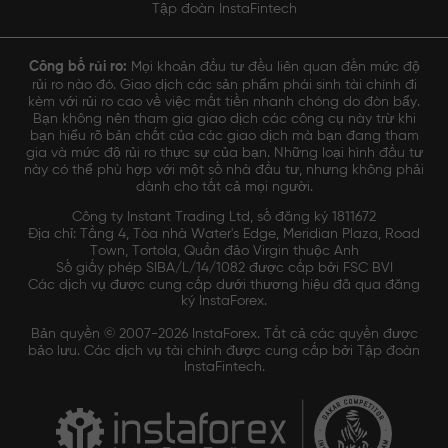
Tập đoàn InstaFintech
Công bố rủi ro:
Mọi khoản đầu tư đều liên quan đến mức độ
rủi ro nào đó. Giao dịch các sản phẩm phái sinh tài chính đi
kèm với rủi ro cao về việc mất tiền nhanh chóng do đòn bẩy.
Bạn không nên tham gia giao dịch các công cụ này trừ khi
bạn hiểu rõ bản chất của các giao dịch mà bạn đang tham
gia và mức độ rủi ro thực sự của bạn. Những loại hình đầu tư
này có thể phù hợp với một số nhà đầu tư, nhưng không phải
dành cho tất cả mọi người.
Công ty Instant Trading Ltd, số đăng ký 1811672
Địa chỉ: Tầng 4, Tòa nhà Water's Edge, Meridian Plaza, Road
Town, Tortola, Quần đảo Virgin thuộc Anh
Số giấy phép SIBA/L/14/1082 được cấp bởi FSC BVI
Các dịch vụ được cung cấp dưới thương hiệu đã qua đăng
ký InstaForex.
Bản quyền © 2007-2026 InstaForex. Tất cả các quyền được
bảo lưu. Các dịch vụ tài chính được cung cấp bởi Tập đoàn
InstaFintech.