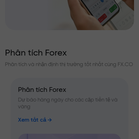
Phân tích Forex
Phân tích và nhận định thị trường tốt nhất cùng FX.CO
Phân tích Forex
Dự báo hàng ngày cho các cặp tiền tệ và
vàng
Xem tất cả