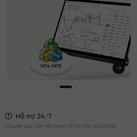
Hỗ trợ 24/7
Chuyên gia luôn sẵn sàng hỗ trợ bất cứ lúc nào