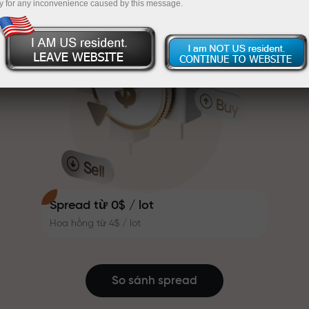
y for any inconvenience caused by this message.
thưởng giúp giao dịch hấp dẫn
InstaForex
Nạp $333 — chọn quà trị giá lên tới $1,500
hơn. Mỗi khách hàng InstaForex có
thể nhận thưởng lên tới 30% tiền
nạp và tận dụng các chương trình
Giao dịch không rủi ro — chúng tôi
khuyến mãi và ưu đãi đặc biệt
đảm bảo lợi nhuận của bạn
khác.
Tốc độ trên đường đua và tốc độ
Thưởng lên tới X1000 — hệ số nhân
giao dịch có cùng giá trị. Aleš
lớn nhất trên thị trường
Loprais mang tinh thần quyết tâm
và kỷ luật vào thế giới giao dịch,
với vai trò đối tác truyền cảm hứng
giúp khách hàng đạt được những
Spread từ 0$ / lot
mục tiêu tham vọng.
Hoa hồng từ 4$ / lot
Chúng tôi tặng quà thật, không
phải bonus hay mã khuyến mãi.
Mỗi khách hàng InstaForex có thể
So sánh spread
nhận iPhone, MacBook hoặc
chuyến du lịch mơ ước chỉ với một