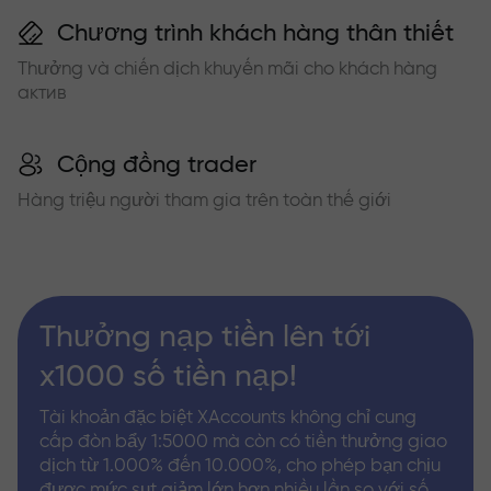
Chương trình khách hàng thân thiết
Thưởng và chiến dịch khuyến mãi cho khách hàng
актив
Cộng đồng trader
Hàng triệu người tham gia trên toàn thế giới
Thưởng nạp tiền lên tới
x1000 số tiền nạp!
Tài khoản đặc biệt XAccounts không chỉ cung
cấp đòn bẩy 1:5000 mà còn có tiền thưởng giao
dịch từ 1.000% đến 10.000%, cho phép bạn chịu
được mức sụt giảm lớn hơn nhiều lần so với số