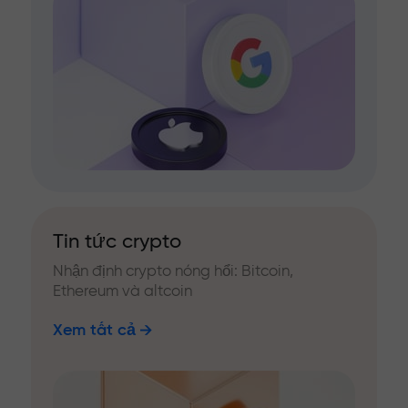
Tin tức crypto
Nhận định crypto nóng hổi: Bitcoin,
Ethereum và altcoin
Xem tất cả