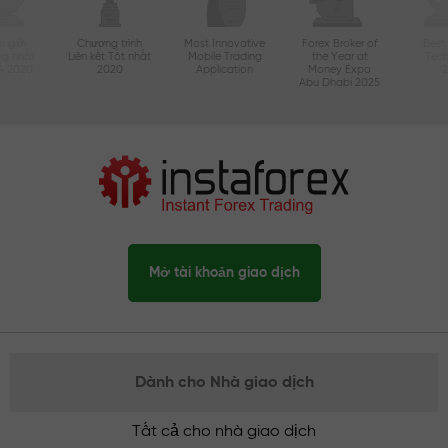
 giới
Chương trình
Most Innovative
Forex Broker of
Best
ng nhất
Liên kết Tốt nhất
Mobile Trading
the Year at
Tec
Á 2020
2020
Application
Money Expo
Abu Dhabi 2025
Mở tài khoản giao dịch
Dành cho Nhà giao dịch
Tất cả cho nhà giao dịch