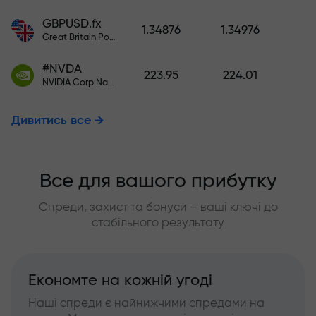
GBPUSD.fx
1.34876
1.34976
Great Britain Pound vs US Dollar
#NVDA
223.95
224.01
NVIDIA Corp Nasdaq Stock Exchange (Nasdaq) USD
Дивитись все
Все для вашого прибутку
Спреди, захист та бонуси – ваші ключі до
стабільного результату
Економте на кожній угоді
Наші спреди є найнижчими спредами на