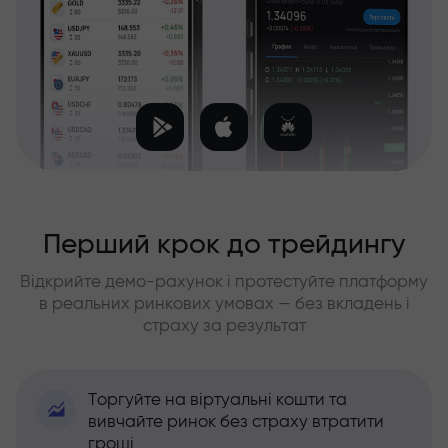
Перший крок до трейдингу
Відкрийте демо-рахунок і протестуйте платформу
в реальних ринкових умовах — без вкладень і
страху за результат
Торгуйте на віртуальні кошти та
вивчайте ринок без страху втратити
гроші