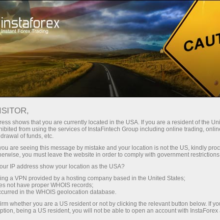
Мінімальні спреди - максимум
вигоди
ISITOR,
ess shows that you are currently located in the USA. If you are a resident of the Uni
Бонус 30% на кожен депозит
ibited from using the services of InstaFintech Group including online trading, online
З InstaForex ви отримуєте доступ
drawal of funds, etc.
до дійсно конкурентних
k you are seeing this message by mistake and your location is not the US, kindly pro
можливостей: кредитне плече до
herwise, you must leave the website in order to comply with government restrictions
1:5000, одні з найкращих
ur IP address show your location as the USA?
Швидкість
спредів та комісій на ринку, а
sing a VPN provided by a hosting company based in the United States;
також привабливі умови для
oes not have proper WHOIS records;
у трейдингу і на трасі
occurred in the WHOIS geolocation database.
торгівлі акціями та індексами
irm whether you are a US resident or not by clicking the relevant button below. If y
ption, being a US resident, you will not be able to open an account with InstaForex
Ваш особистий джекпот подарунків
Ми розробили бонусну систему,