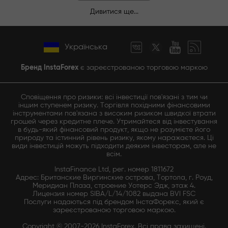
Дивитися ще...
Українська
Бренд InstaForex
є зареєстрованою торговою маркою
Сповіщення про ризики: всі інвестиції пов'язані з тим чи
іншим ступенем ризику. Торгівля похідними фінансовими
інструментами пов'язана з високим ризиком швидкої втрати
грошей через кредитне плече. Утримайтеся від інвестування
в будь-який фінансовий продукт, якщо не розумієте його
природу та істинний рівень ризику, якому наражаєтеся. Ці
види інвестицій можуть підходити деяким інвесторам, але не
всім.
InstaFinance Ltd, рег. номер 1811672
Адрес: Британские Виргинские острова, Тортола, г. Роуд,
Меридиан Плаза, строение Уотерс Эдж, этаж 4.
Лицензия номер SIBA/L/14/1082 выдана BVI FSC
Послуги надаються під брендом ІнстаФорекс, який є
зареєстрованою торговою маркою.
Copyright © 2007-2026 InstaForex. Всі права захищені.