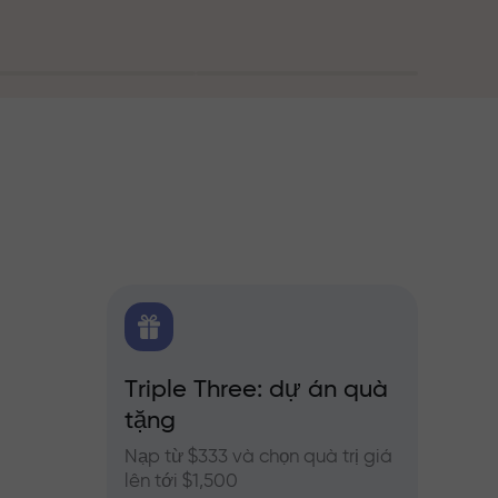
g
FX.CO
Triple Three: dự án quà
Thưở
ủa
tặng
o Forex,
Tham g
InstaFo
Nạp từ $333 và chọn quà trị giá
của bạ
lên tới $1,500