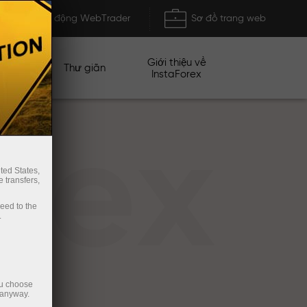
Khởi động WebTrader
Sơ đồ trang web
Giới thiệu về
n dịch
Thư giãn
InstaForex
rex
ted States,
 transfers,
ceed to the
.
ou choose
 anyway.