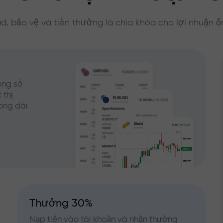
d, bảo vệ và tiền thưởng là chìa khóa cho lợi nhuận ổ
ong số
 thị
rong dài
Thưởng 30%
Nạp tiền vào tài khoản và nhận thưởng