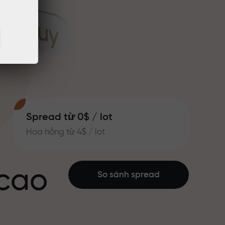
Spread từ 0$ / lot
Hoa hồng từ 4$ / lot
 cao
So sánh spread