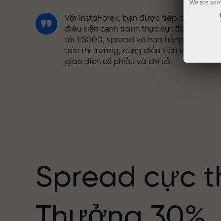
We are sorr
Với InstaForex, bạn được tiếp cận những
điều kiện cạnh tranh thực sự: đòn bẩy lên
tới 1:5000, spread và hoa hồng tốt nhất
trên thị trường, cùng điều kiện thuận lợi đ
giao dịch cổ phiếu và chỉ số.
Chúng tôi đã phát triển hệ thống thưởng
giúp giao dịch hấp dẫn hơn. Mỗi khách
ng giới
hàng InstaForex có thể nhận thưởng lên
tới 30% tiền nạp và tận dụng các chương
trình khuyến mãi và ưu đãi đặc biệt khác.
Spread cực t
Tốc độ trên đường đua và tốc độ giao
Thưởng 30%
dịch có cùng giá trị. Aleš Loprais mang
tinh thần quyết tâm và kỷ luật vào thế gi