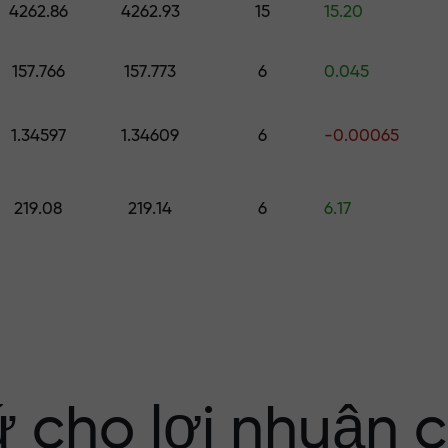
4262.86
4262.93
15
15.20
ố
157.766
157.773
6
0.045
ới $1,500
1.34597
1.34609
6
-0.00065
ng rủi ro — chún
219.08
219.14
6
6.17
nhuận của bạn
i X1000 — hệ số
 trên thị trường
ứ cho lợi nhuận 