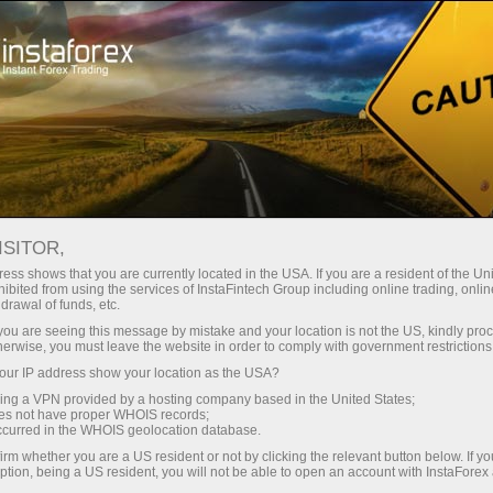
n ngay lập tức
Tải nền tảng giao dịch Metatrader
Dành cho nhà
o người mới
Dành cho đối tác
Các chiế
bắt đầu
đầu tư
staFo
ISITOR,
ess shows that you are currently located in the USA. If you are a resident of the Uni
ibited from using the services of InstaFintech Group including online trading, online
drawal of funds, etc.
k you are seeing this message by mistake and your location is not the US, kindly pro
herwise, you must leave the website in order to comply with government restrictions
ur IP address show your location as the USA?
sing a VPN provided by a hosting company based in the United States;
oes not have proper WHOIS records;
occurred in the WHOIS geolocation database.
irm whether you are a US resident or not by clicking the relevant button below. If y
ption, being a US resident, you will not be able to open an account with InstaForex