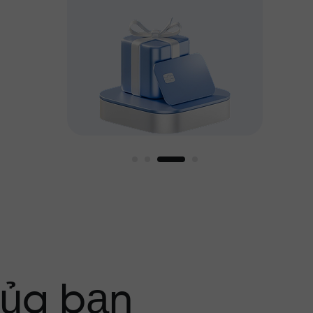
g tôi
của bạn