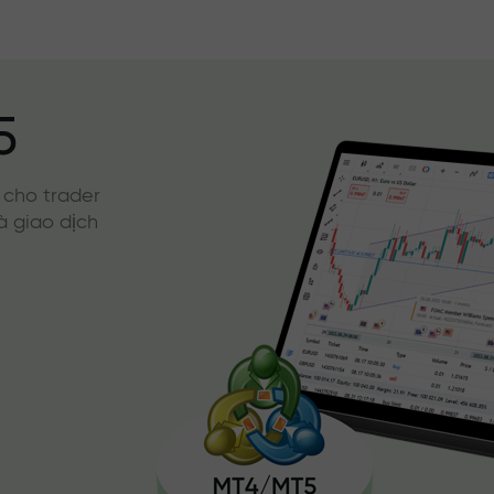
5
 cho trader
à giao dịch