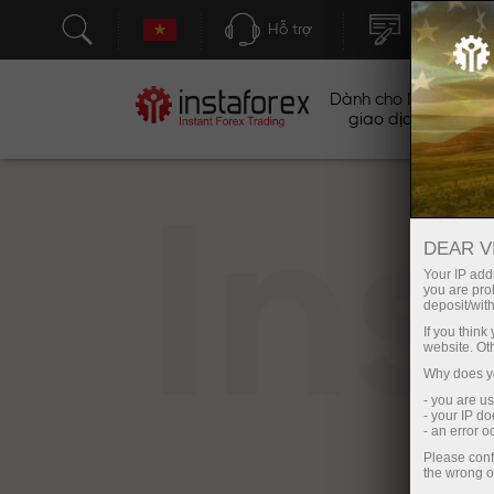
Hỗ trợ
Mở tài khoả
Dành cho Nhà
Ch
giao dịch
In
DEAR V
Your IP addr
you are proh
deposit/with
If you thin
website. Ot
Why does yo
- you are u
- your IP d
- an error 
Please conf
the wrong o