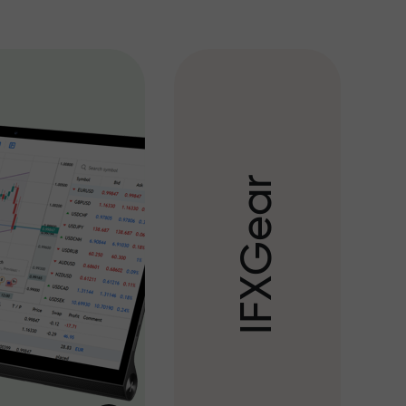
r
a
e
G
X
F
I