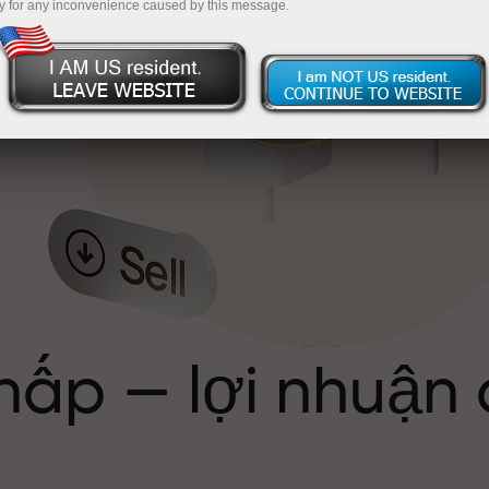
y for any inconvenience caused by this message.
ể
hấp — lợi nhuận
ới