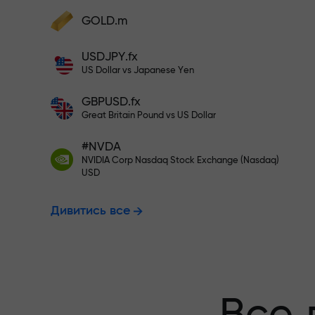
Поповніть на $333 - вибирайте
GOLD.m
Поповніть рахунок — і отримайте бону
у 1000 разів більший за ваш депозит.
USDJPY.fx
Торгуйте без
X1000 - це не друкарська помилка. Чи
US Dollar vs Japanese Yen
більший депозит, тим вищий множник.
GBPUSD.fx
гарантуємо 
Great Britain Pound vs US Dollar
#NVDA
NVIDIA Corp Nasdaq Stock Exchange (Nasdaq)
Бонус до X10
USD
Дивитись все
множник на 