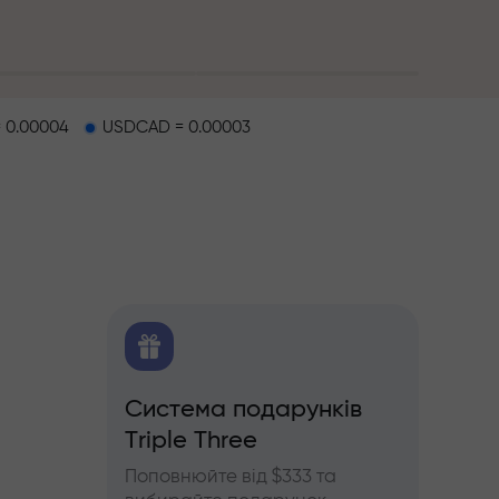
 0.00004
USDCAD = 0.00003
O
Система подарунків
Бону
Triple Three
щодо
Беріть
'ючерсів
InstaF
Поповнюйте від $333 та
прибу