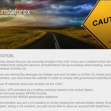
Швидке відкриття рахунку
Торгова платформа
очатківцям
Інвесторам
Партнерам
Промоа
staFo
ISITOR,
ess shows that you are currently located in the USA. If you are a resident of the Uni
ibited from using the services of InstaFintech Group including online trading, online
drawal of funds, etc.
k you are seeing this message by mistake and your location is not the US, kindly pro
herwise, you must leave the website in order to comply with government restrictions
ur IP address show your location as the USA?
sing a VPN provided by a hosting company based in the United States;
oes not have proper WHOIS records;
occurred in the WHOIS geolocation database.
irm whether you are a US resident or not by clicking the relevant button below. If y
ption, being a US resident, you will not be able to open an account with InstaForex