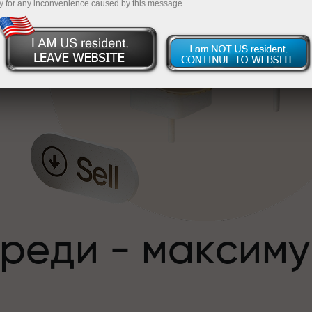
y for any inconvenience caused by this message.
,
преди - максим
с