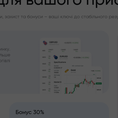
для вашого при
, захист та бонуси – ваші ключі до стабільного рез
инку.
ільше
гівлі
Бонус 30%