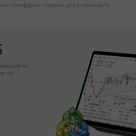
умілі платформи, створені для стабільної та
5
ейдерів по
зу та