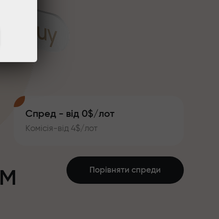
Спред - від 0$/лот
Комісія-від 4$/лот
ум
Порівняти спреди