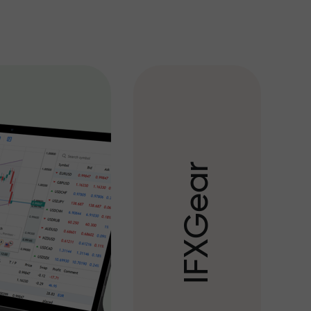
r
a
e
G
X
F
I