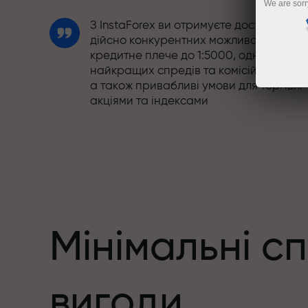
We are sorr
З InstaForex ви отримуєте доступ до
дійсно конкурентних можливостей:
кредитне плече до 1:5000, одні з
найкращих спредів та комісій на ринку
а також привабливі умови для торгівлі
акціями та індексами
Ми розробили бонусну систему, яка
робить торгівлю ще привабливішою.
Кожен клієнт InstaForex може отримати
до 30% при поповненні рахунку, а
також скористатися іншими акціями та
пропозиціями
Мінімальні с
Швидкість траси та швидкість угод -
вигоди
схожі у своїх цінностях. Альош Лопрай
додає елементи драйву та дисципліни