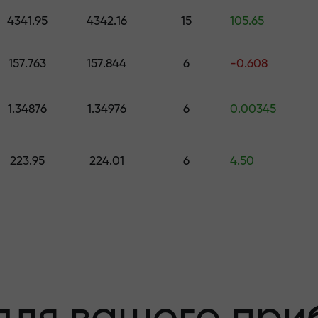
 подарунок вартістю до $1,500
4341.95
4342.16
15
105.65
с
 ризику - ми
м
157.763
157.844
6
-0.608
1.34876
1.34976
6
0.00345
ваш прибуток
223.95
224.01
6
4.50
00 - найбільши
ринку