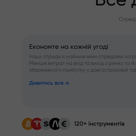
Все 
Спреди
Економте на кожній угоді
Наші спреди є найнижчими спредами на р
Менше витрат на вхід та вихід з ринку та б
збереженого прибутку у довгостроковій тор
Дивитись все
120+ інструментів