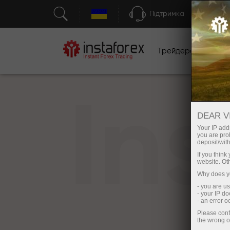
Підтримка
Трейдерам
П
In
DEAR V
Your IP addr
you are proh
deposit/with
If you thin
website. Ot
Why does yo
- you are u
- your IP d
- an error 
Please conf
the wrong o