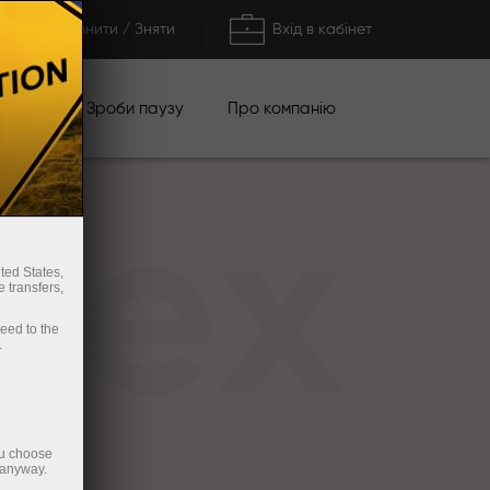
Поповнити / Зняти
Вхід в кабінет
кції
Зроби паузу
Про компанію
rex
ted States,
 transfers,
ceed to the
.
ou choose
 anyway.