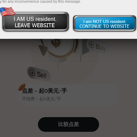
y for any inconvenience caused by this message.
吸引力。每位InstaForex客户在入金
InstaForex
充值$333—选择价值高达$1,500的礼物
时可获得高达30%的奖金，并享受
其他促销活动和优惠
无风险交易—
我们保证您的利润
赛道速度与交易速度共享相同价值
最高X1000奖金—市场上最大倍数
观。Ales Loprais将刺激与纪律元素
带入交易世界，作为InstaForex合作
伙伴，激励客户实现雄心勃勃的目
标
点差 - 起0美元/手
手续费 - 起4美元/手
我们提供真实礼物—不是奖金，不是
优惠码。每位InstaForex客户仅需充
值账户即可获得iPhone、MacBook
比较点差
或梦想旅行