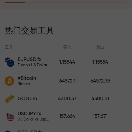
风险保险计划补偿您的亏损，并保
证6个月内利润增长3倍。放心交易—
热门交易工具
您的资金受到保护！
工具
买入
卖出
EURUSD.fx
1.15544
1.15554
Euro vs US Dollar
充值账户—获得比存款大1000倍的
#Bitcoin
奖金。X1000不是印刷错误。存款
64572.1
64572.35
Bitcoin
越大，倍数越高。
GOLD.m
4300.37
4300.51
USDJPY.fx
157.664
157.671
US Dollar vs Japanese Yen