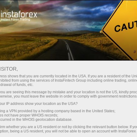
最低
点差—最大收益
ISITOR,
ess shows that you are currently located in the USA. If you are a resident of the Uni
每笔存款
ibited from using the services of InstaFintech Group including online trading, online
通过InstaForex获得真正竞争力的机
drawal of funds, etc.
会：最高1:5000杠杆，市场上最佳
30%奖金
k you are seeing this message by mistake and your location is not the US, kindly pro
点差和手续费，以及股票和指数交
herwise, you must leave the website in order to comply with government restrictions
易的优惠条件
ur IP address show your location as the USA?
交易速度
sing a VPN provided by a hosting company based in the United States;
oes not have proper WHOIS records;
与赛道速度
occurred in the WHOIS geolocation database.
irm whether you are a US resident or not by clicking the relevant button below. If y
ption, being a US resident, you will not be able to open an account with InstaForex
您的专属礼物大奖
我们开发了奖金系统，使交易更具