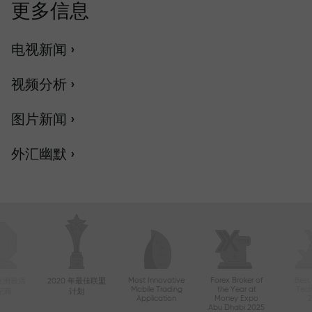
更多信息
电视新闻 ›
视频分析 ›
图片新闻 ›
外汇幽默 ›
Most Innovative
Forex Broker of
Best
年亚洲最活
2020 年最佳联盟
Mobile Trading
the Year at
Tec
纪商
计划
Application
Money Expo
Abu Dhabi 2025