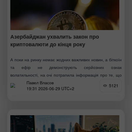
Азербайджан ухвалить закон про
криптовалюти до кінця року
А поки на ринку немає жодних важливих новин, а біткоїн
та ефір не демонструють серйозних ознак
волатильності, на очі потрапила інформація про те, що
Павел Власов
Центральний банк Азербайджану розраховує на
5121
19:31 2026-06-29 UTC+2
ухвалення