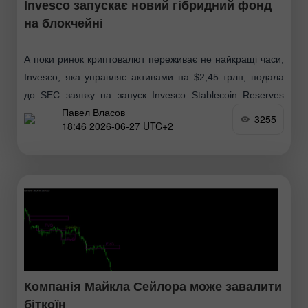
Invesco запускає новий гібридний фонд
на блокчейні
А поки ринок криптовалют переживає не найкращі часи,
Invesco, яка управляє активами на $2,45 трлн, подала
до SEC заявку на запуск Invesco Stablecoin Reserves
Павел Власов
Onchain Fund — нового фонду фінансового
3255
18:46 2026-06-27 UTC+2
Компанія Майкла Сейлора може завалити
біткоїн