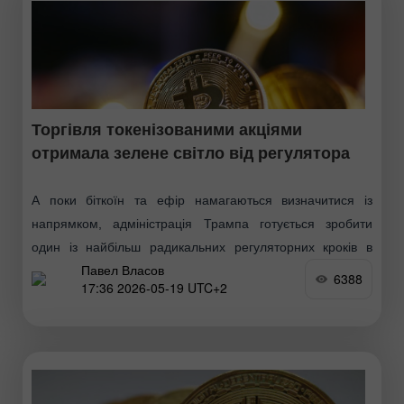
Торгівля токенізованими акціями
отримала зелене світло від регулятора
А поки біткоїн та ефір намагаються визначитися із
напрямком, адміністрація Трампа готується зробити
один із найбільш радикальних регуляторних кроків в
Павел Власов
історії американського фондового ринку. Згідно з
6388
17:36 2026-05-19 UTC+2
даними, Комісія з цінних