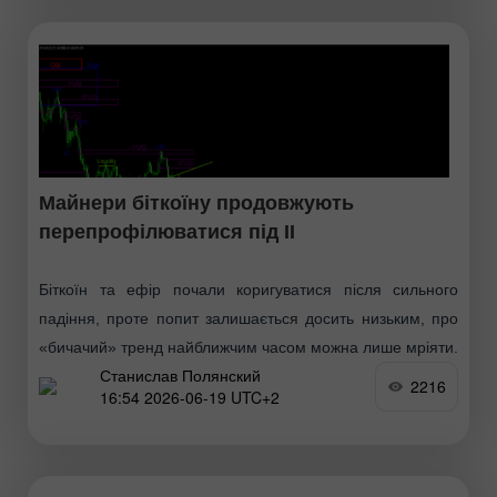
Майнери біткоїну продовжують
перепрофілюватися під ІІ
Біткоїн та ефір почали коригуватися після сильного
падіння, проте попит залишається досить низьким, про
«бичачий» тренд найближчим часом можна лише мріяти.
Станислав Полянский
Багато експертів зазначають, що «дно» ринку може бути
2216
16:54 2026-06-19 UTC+2
сформоване