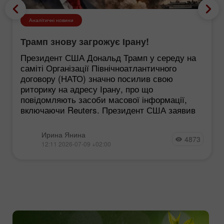
Аналітичні новини
Трамп знову загрожує Ірану!
Президент США Дональд Трамп у середу на
саміті Організації Північноатлантичного
договору (НАТО) значно посилив свою
риторику на адресу Ірану, про що
повідомляють засоби масової інформації,
включаючи Reuters. Президент США заявив
Ирина Янина
4873
12:11 2026-07-09 +02:00