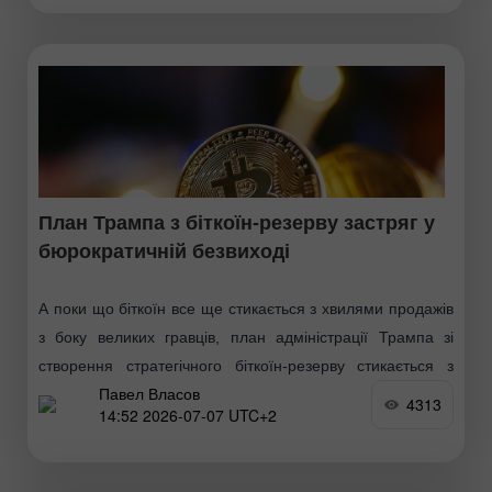
План Трампа з біткоїн-резерву застряг у
бюрократичній безвиході
А поки що біткоїн все ще стикається з хвилями продажів
з боку великих гравців, план адміністрації Трампа зі
створення стратегічного біткоїн-резерву стикається з
Павел Власов
міжвідомчою боротьбою. Спочатку резерв планувалося
4313
14:52 2026-07-07 UTC+2
розмістити