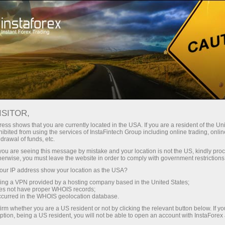
Трейдерам
Форекс аналітика
Форекс-огляди
Криптовалюты
ISITOR,
ess shows that you are currently located in the USA. If you are a resident of the Uni
10.04.2026 09:44
ibited from using the services of InstaFintech Group including online trading, online
drawal of funds, etc.
Рекомендации по торговле на рынке
k you are seeing this message by mistake and your location is not the US, kindly pro
herwise, you must leave the website in order to comply with government restrictions
криптовалют на 10 апреля
ur IP address show your location as the USA?
sing a VPN provided by a hosting company based in the United States;
oes not have proper WHOIS records;
occurred in the WHOIS geolocation database.
Биткоин сегодня дотянулся до $73 000, но затем
irm whether you are a US resident or not by clicking the relevant button below. If y
быстро снизился в район полюбившегося ему уровня
ption, being a US resident, you will not be able to open an account with InstaForex
$71500. Эфир также подпрыгнул к $2243, а затем