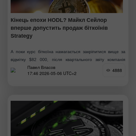
Кінець епохи HODL? Майкл Сейлор
вперше допустить продаж біткоїнів
Strategy
А поки курс біткоїна намагається закріпитися вище за
відмітку $82 000, після квартального звіту компанія
Павел Власов
Strategy, в якому компанія зафіксувала величезні збитки,
4888
17:46 2026-05-06 UTC+2
її засновник Майкл Сейлор зробив заяву, яка може