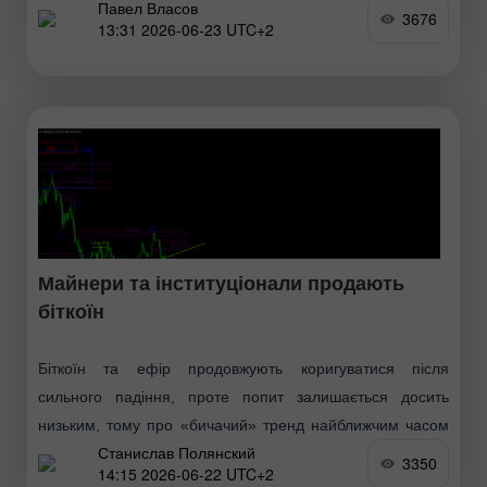
Павел Власов
року. Документ направлено
3676
13:31 2026-06-23 UTC+2
Майнери та інституціонали продають
біткоїн
Біткоїн та ефір продовжують коригуватися після
сильного падіння, проте попит залишається досить
низьким, тому про «бичачий» тренд найближчим часом
Станислав Полянский
можна лише мріяти. Багато експертів відзначають, що
3350
14:15 2026-06-22 UTC+2
«дно» ринку може бути