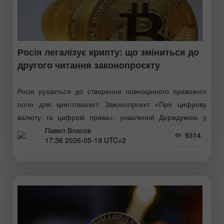
Росія легалізує крипту: що зміниться до
другого читання законопроєкту
Росія рухається до створення повноцінного правового
поля для криптовалют. Законопроєкт «Про цифрову
валюту та цифрові права», ухвалений Держдумою у
Павел Власов
першому читанні у квітні 2026 року, готується до другого
9314
17:36 2026-05-19 UTC+2
—