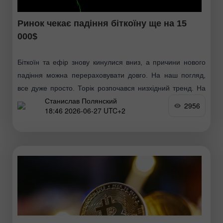
Ринок чекає падіння біткоїну ще на 15
000$
Біткоїн та ефір знову кинулися вниз, а причини нового
падіння можна перераховувати довго. На наш погляд,
все дуже просто. Торік розпочався низхідний тренд. На
Станислав Полянский
даний час він не завершений, тому
2956
18:46 2026-06-27 UTC+2