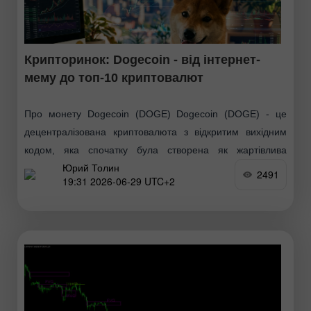
Крипторинок: Dogecoin - від інтернет-
мему до топ-10 криптовалют
Про монету Dogecoin (DOGE) Dogecoin (DOGE) - це
децентралізована криптовалюта з відкритим вихідним
кодом, яка спочатку була створена як жартівлива
Юрий Толин
альтернатива біткоїна. Згодом вона перетворилася на
2491
19:31 2026-06-29 UTC+2
повноцінну цифрову валюту