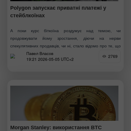
Polygon запускає приватні платежі у
стейблкоїнах
А поки курс біткоїна роздумує над темою, чи
продовжувати йому зростання, діючи на нерви
спекулятивних продавців, чи ні, стало відомо про те, що
Павел Власов
Polygon запускає приватні платежі в стейблкоїнах.
2769
19:21 2026-05-05 UTC+2
Впровадження
Morgan Stanley: використання BTC