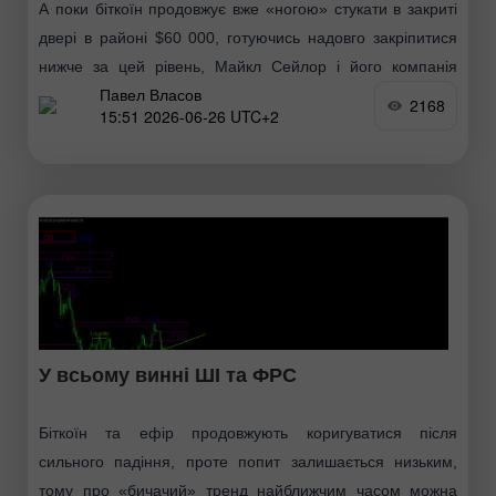
А поки біткоїн продовжує вже «ногою» стукати в закриті
двері в районі $60 000, готуючись надовго закріпитися
нижче за цей рівень, Майкл Сейлор і його компанія
Павел Власов
Strategy опинилися під юридичним
2168
15:51 2026-06-26 UTC+2
У всьому винні ШІ та ФРС
Біткоїн та ефір продовжують коригуватися після
сильного падіння, проте попит залишається низьким,
тому про «бичачий» тренд найближчим часом можна