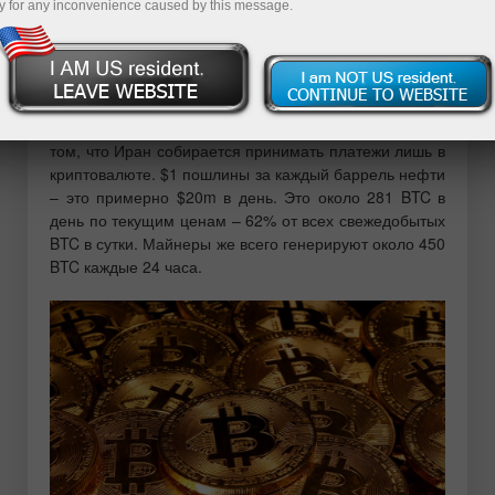
y for any inconvenience caused by this message.
опустился в район $2185.
Поступают сообщения о том, что Иран взимает
плату, или планирует это делать, с танкеров,
проходящих через Ормузский пролив, что
подогревает спрос на рынке криптовалют. Дело в
том, что Иран собирается принимать платежи лишь в
криптовалюте. $1 пошлины за каждый баррель нефти
– это примерно $20m в день. Это около 281 BTC в
день по текущим ценам – 62% от всех свежедобытых
BTC в сутки. Майнеры же всего генерируют около 450
BTC каждые 24 часа.