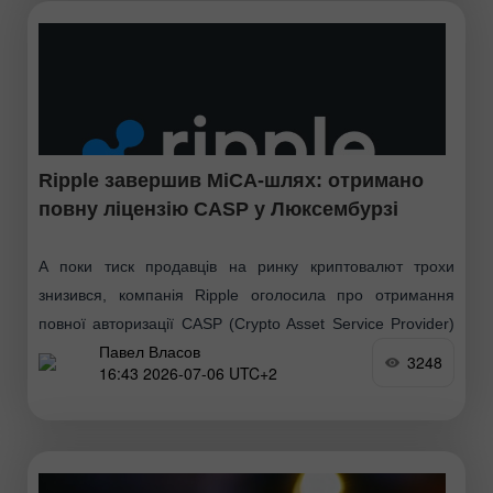
Ripple завершив MiCA-шлях: отримано
повну ліцензію CASP у Люксембурзі
А поки тиск продавців на ринку криптовалют трохи
знизився, компанія Ripple оголосила про отримання
повної авторизації CASP (Crypto Asset Service Provider)
Павел Власов
від люксембурзького регулятора CSSF, завершивши цим
3248
16:43 2026-07-06 UTC+2
процес, розпочатий