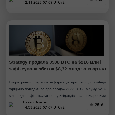
12:11 2026-07-09 UTC+2
традиційних
Strategy продала 3588 BTC на $216 млн і
зафіксувала збиток $8,32 млрд за квартал
Вчора ринок потрясла інформація про те, що Strategy
офіційно повідомила про продаж 3588 BTC на суму $216
млн для фінансування дивідендів за цифровими
Павел Власов
кредитними інструментами та поповнення доларового
2516
14:53 2026-07-07 UTC+2
резерву. Попри