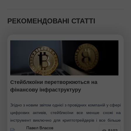
РЕКОМЕНДОВАНІ СТАТТІ
Стейблкоїни перетворюються на
фінансову інфраструктуру
Згідно з новим звітом однієї з провідних компаній у сфері
цифрових активів, стейблкоїни все менше схожі на
інструмент виключно для криптотрейдерів і все більше
Павел Власов
стають повноцінним розрахунковим шаром для
5102