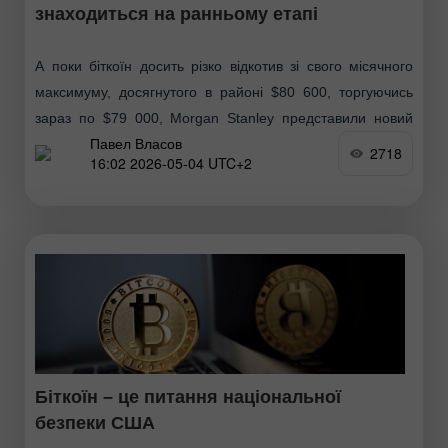
знаходиться на ранньому етапі
А поки біткоїн досить різко відкотив зі свого місячного
максимуму, досягнутого в районі $80 600, торгуючись
зараз по $79 000, Morgan Stanley представили новий
Павел Власов
огляд, присвячений поточному стану прийняття біткоїна
2718
16:02 2026-05-04 UTC+2
Біткоїн – це питання національної
безпеки США