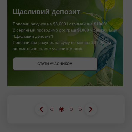
Щасливий депозит
Поповни рахунок на $3,000 і отримай ще
$1000
!
В серпні ми проводимо розіграш
$1000
у рамках акції
"Щасливий депозит"!
Поповнивши рахунок на суму не менше $3,000, ви
автоматично стаєте учасником акції.
СТАТИ УЧАСНИКОМ
ОТРИМАТИ БОНУС
СТАТИ УЧАСНИКОМ
СТАТИ УЧАСНИКОМ