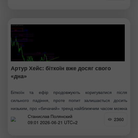
Артур Хейс: біткоїн вже досяг свого
«дна»
Біткоїн та ефір продовжують коригуватися після
сильного падіння, проте попит залишається досить
низьким, про «бичачий» тренд найближчим часом можна
Станислав Полянский
лише мріяти. Багато експертів зазначають, що «дно»
2360
09:01 2026-06-21 UTC+2
ринку може бути сформоване