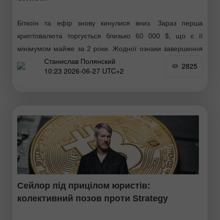
Біткоїн та ефір знову кинулися вниз. Зараз перша
криптовалюта торгується близько 60 000 $, що є її
мінімумом майже за 2 роки. Жодної ознаки завершення
Станислав Полянский
низхідного тренду, який розпочався минулого
2825
10:23 2026-06-27 UTC+2
Сейлор під прицілом юристів:
колективний позов проти Strategy