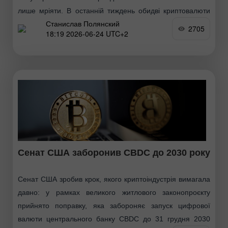
лише мріяти. В останній тиждень обидві криптовалюти
Станислав Полянский
поступово скочуються вниз
2705
18:19 2026-06-24 UTC+2
Сенат США заборонив CBDC до 2030 року
Сенат США зробив крок, якого криптоіндустрія вимагала
давно: у рамках великого житлового законопроєкту
прийнято поправку, яка забороняє запуск цифрової
валюти центрального банку CBDC до 31 грудня 2030