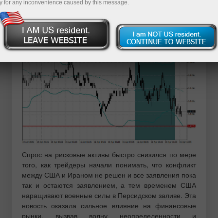
y for any inconvenience caused by this message.
дошло. Через Momentum я торговал австралийский
доллар и японскую иену.
Спрос на рисковые активы быстро снизился по мере
того, как трейдеры начали понимать, что конфликт
между США и Ираном не решен и все заявления пока
так и остаются заявлением, а тем временем США
наращивают военные силы в Персидском заливе. Эта
новость оказала сильное влияние на финансовые
рынки, вызвав волну неопределенности и