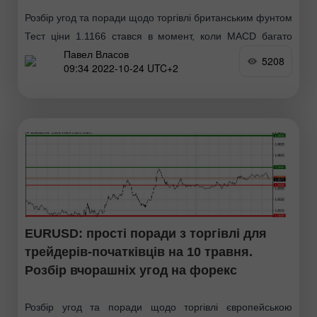
Розбір угод та поради щодо торгівлі британським фунтом
Тест ціни 1.1166 стався в момент, коли MACD багато
Павел Власов
тільки починав рух вниз від нульової позначки, що стало
5208
09:34 2022-10-24 UTC+2
підтвердженням правильної точки входу
EURUSD: прості поради з торгівлі для
трейдерів-початківців на 10 травня.
Розбір вчорашніх угод на форекс
Розбір угод та поради щодо торгівлі європейською