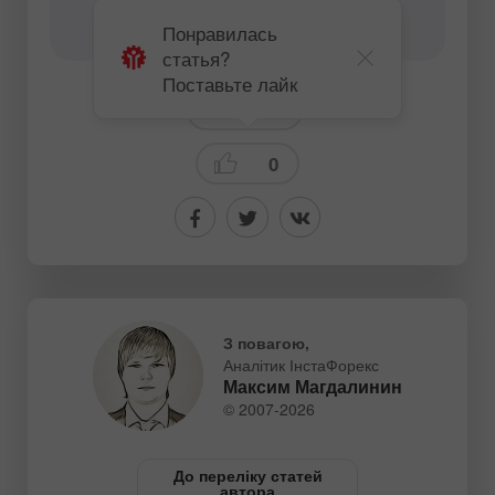
аналітичного контенту -
content-authors@instaforex.com
Понравилась
статья?
Поставьте лайк
Прогнозы
0
З повагою,
Аналітик ІнстаФорекс
Максим Магдалинин
© 2007-2026
До переліку статей
автора