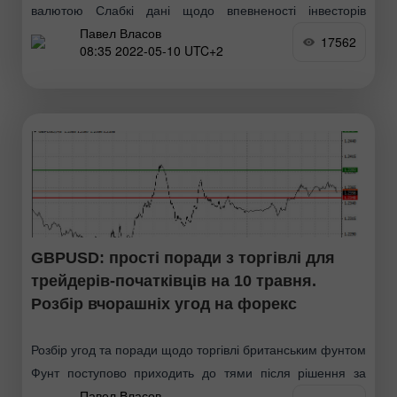
валютою Слабкі дані щодо впевненості інвесторів
Павел Власов
єврозони в завтрашньому дні та падіння їх довіри
17562
08:35 2022-05-10 UTC+2
обмежили вчора висхідний потенціал торговельного
інструменту, проте факт
GBPUSD: прості поради з торгівлі для
трейдерів-початківців на 10 травня.
Розбір вчорашніх угод на форекс
Розбір угод та поради щодо торгівлі британським фунтом
Фунт поступово приходить до тями після рішення за
Павел Власов
основною відсотковою ставкою прийнятим Банком Англії