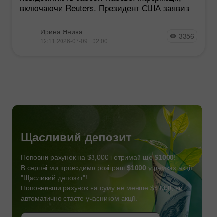
включаючи Reuters. Президент США заявив
Ирина Янина
3356
12:11 2026-07-09 +02:00
Щасливий депозит
Поповни рахунок на $3,000 і отримай ще
$1000
!
В серпні ми проводимо розіграш
$1000
у рамках акції
"Щасливий депозит"!
Поповнивши рахунок на суму не менше $3,000, ви
автоматично стаєте учасником акції.
СТАТИ УЧАСНИКОМ
ОТРИМАТИ БОНУС
СТАТИ УЧАСНИКОМ