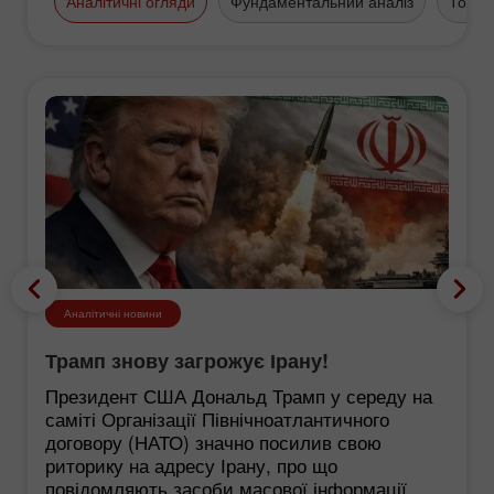
Аналітичні огляди
Фундаментальний аналіз
Торго
Аналітичні новини
Трамп знову загрожує Ірану!
Президент США Дональд Трамп у середу на
саміті Організації Північноатлантичного
договору (НАТО) значно посилив свою
риторику на адресу Ірану, про що
повідомляють засоби масової інформації,