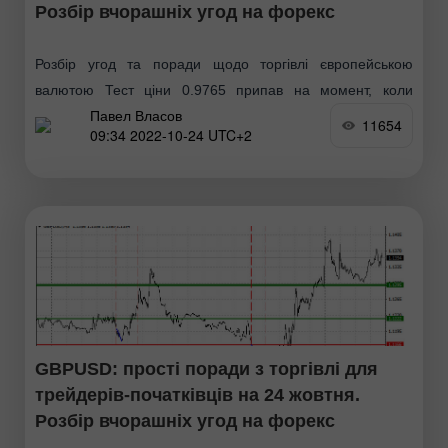
Розбір вчорашніх угод на форекс
Розбір угод та поради щодо торгівлі європейською
валютою Тест ціни 0.9765 припав на момент, коли
Павел Власов
індикатор MACD тільки починав рух униз від нульової
11654
09:34 2022-10-24 UTC+2
позначки, що стало підтвердженням правильної точки
входу
GBPUSD: прості поради з торгівлі для
трейдерів-початківців на 24 жовтня.
Розбір вчорашніх угод на форекс