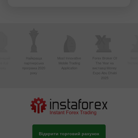
вніший
Найкраща
Most Innovative
Forex Broker Of
Best
в Азії
партнерська
Mobile Trading
The Year на
Techno
року
програма 2020
Application
виставці Money
року
Expo Abu Dhabi
2025
Відкрити торговий рахунок