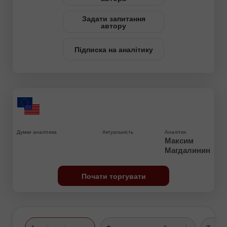
Задати запитання
автору
Підписка на аналітику
Думки аналітика
Актуальність
Аналітик
Максим
Магдалинин
Почати торгувати