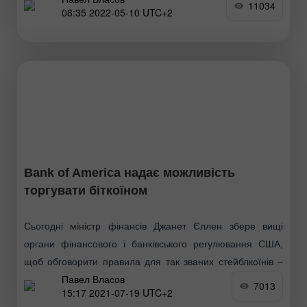
11034
08:35 2022-05-10 UTC+2
минулого тижня - що повністю розчарував ринки.
Сьогодні
Bank of America надає можливість
торгувати біткоїном
Сьогодні міністр фінансів Джанет Єллен збере вищі
органи фінансового і банківського регулювання США,
щоб обговорити правила для так званих стейблкоїнів –
Павел Власов
основної частини ринку криптовалют, куди урядові
7013
15:17 2021-07-19 UTC+2
чиновники не мають