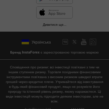
Дивитися ще...
Українська
Бренд InstaForex
є зареєстрованою торговою маркою
Сповіщення про ризики: всі інвестиції пов'язані з тим чи
іншим ступенем ризику. Торгівля похідними фінансовими
інструментами пов'язана з високим ризиком швидкої втрати
грошей через кредитне плече. Утримайтеся від інвестування
в будь-який фінансовий продукт, якщо не розумієте його
природу та істинний рівень ризику, якому наражаєтеся. Ці
види інвестицій можуть підходити деяким інвесторам, але не
всім.