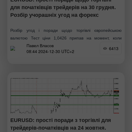
для початківців трейдерів на 30 грудня.
Розбір учорашніх угод на форекс
Розбір угод і поради щодо торгівлі європейською
валютою Тест ціни 1,0426 припав на момент, коли
Павел Власов
індикатор MACD тільки починав рухатися вниз від
6413
08:44 2024-12-30 UTC+2
нульової позначки, що стало підтвердженням
правильності точки входу
EURUSD: прості поради з торгівлі для
трейдерів-початківців на 24 жовтня.