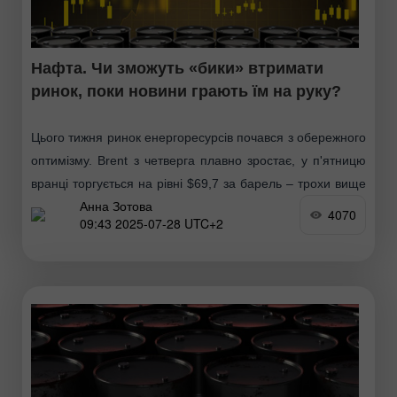
Нафта. Чи зможуть «бики» втримати
ринок, поки новини грають їм на руку?
Цього тижня ринок енергоресурсів почався з обережного
оптимізму. Brent з четверга плавно зростає, у п'ятницю
вранці торгується на рівні $69,7 за барель – трохи вище
Анна Зотова
позначки відкриття тижня ($69,24)
4070
09:43 2025-07-28 UTC+2