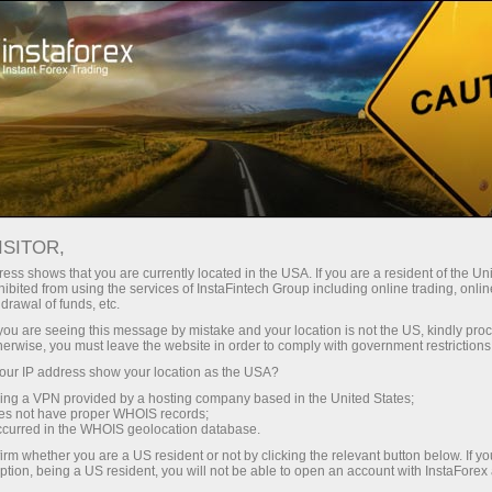
Трейдерам
Форекс аналітика
Форекс-огляди
Прогнозы
ISITOR,
ess shows that you are currently located in the USA. If you are a resident of the Uni
15.04.2026 12:25
ibited from using the services of InstaFintech Group including online trading, online
drawal of funds, etc.
Корректировка уровней и целей на
k you are seeing this message by mistake and your location is not the US, kindly pro
herwise, you must leave the website in order to comply with government restrictions
американскую сессию 15 апреля
ur IP address show your location as the USA?
sing a VPN provided by a hosting company based in the United States;
oes not have proper WHOIS records;
occurred in the WHOIS geolocation database.
Европейская валюта и канадский доллар сегодня
irm whether you are a US resident or not by clicking the relevant button below. If y
были реализованы через стратегию Mean Reversion,
ption, being a US resident, you will not be able to open an account with InstaForex
но до сильных обратных движений дело так и не