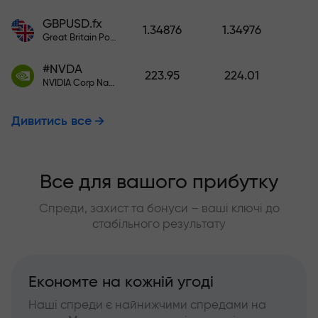
GBPUSD.fx
1.34876
1.34976
Great Britain Pound vs US Dollar
#NVDA
223.95
224.01
NVIDIA Corp Nasdaq Stock Exchange (Nasdaq) USD
Дивитись все
Все для вашого прибутку
Спреди, захист та бонуси – ваші ключі до
стабільного результату
Економте на кожній угоді
Наші спреди є найнижчими спредами на