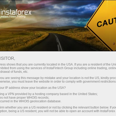
Мінімальні спреди - максимум
вигоди
ISITOR,
ess shows that you are currently located in the USA. If you are a resident of the Uni
Бонус 30% на кожен депозит
ibited from using the services of InstaFintech Group including online trading, online
З InstaForex ви отримуєте доступ
drawal of funds, etc.
до дійсно конкурентних
k you are seeing this message by mistake and your location is not the US, kindly pro
можливостей: кредитне плече до
herwise, you must leave the website in order to comply with government restrictions
1:5000, одні з найкращих
ur IP address show your location as the USA?
Швидкість
спредів та комісій на ринку, а
sing a VPN provided by a hosting company based in the United States;
також привабливі умови для
oes not have proper WHOIS records;
у трейдингу і на трасі
occurred in the WHOIS geolocation database.
торгівлі акціями та індексами
irm whether you are a US resident or not by clicking the relevant button below. If y
ption, being a US resident, you will not be able to open an account with InstaForex
Ваш особистий джекпот подарунків
Ми розробили бонусну систему,