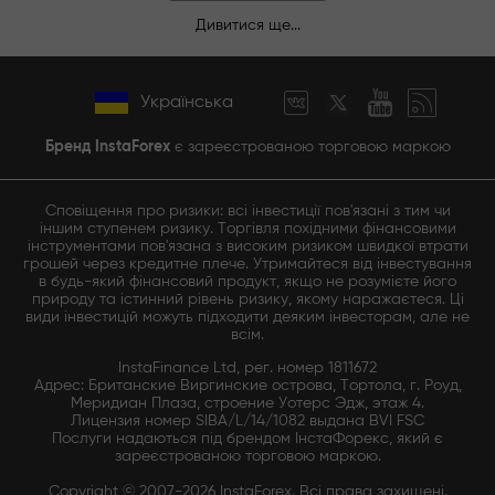
Дивитися ще...
Українська
Бренд InstaForex
є зареєстрованою торговою маркою
Сповіщення про ризики: всі інвестиції пов'язані з тим чи
іншим ступенем ризику. Торгівля похідними фінансовими
інструментами пов'язана з високим ризиком швидкої втрати
грошей через кредитне плече. Утримайтеся від інвестування
в будь-який фінансовий продукт, якщо не розумієте його
природу та істинний рівень ризику, якому наражаєтеся. Ці
види інвестицій можуть підходити деяким інвесторам, але не
всім.
InstaFinance Ltd, рег. номер 1811672
Адрес: Британские Виргинские острова, Тортола, г. Роуд,
Меридиан Плаза, строение Уотерс Эдж, этаж 4.
Лицензия номер SIBA/L/14/1082 выдана BVI FSC
Послуги надаються під брендом ІнстаФорекс, який є
зареєстрованою торговою маркою.
Copyright © 2007-2026 InstaForex. Всі права захищені.