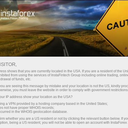
Мінімальні спреди - максимум
вигоди
ISITOR,
ess shows that you are currently located in the USA. If you are a resident of the Uni
Бонус 30% на кожен депозит
ibited from using the services of InstaFintech Group including online trading, online
З InstaForex ви отримуєте доступ
drawal of funds, etc.
до дійсно конкурентних
k you are seeing this message by mistake and your location is not the US, kindly pro
можливостей: кредитне плече до
herwise, you must leave the website in order to comply with government restrictions
1:5000, одні з найкращих
ur IP address show your location as the USA?
Швидкість
спредів та комісій на ринку, а
sing a VPN provided by a hosting company based in the United States;
також привабливі умови для
oes not have proper WHOIS records;
у трейдингу і на трасі
occurred in the WHOIS geolocation database.
торгівлі акціями та індексами
irm whether you are a US resident or not by clicking the relevant button below. If y
ption, being a US resident, you will not be able to open an account with InstaForex
Ваш особистий джекпот подарунків
Ми розробили бонусну систему,