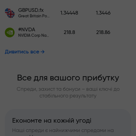
GBPUSD.fx
1.34448
1.3446
Great Britain Pound vs US Dollar
#NVDA
218.8
218.86
NVIDIA Corp Nasdaq Stock Exchange (Nasdaq) USD
Дивитись все
Все для вашого прибутку
Спреди, захист та бонуси – ваші ключі до
стабільного результату
Економте на кожній угоді
Наші спреди є найнижчими спредами на