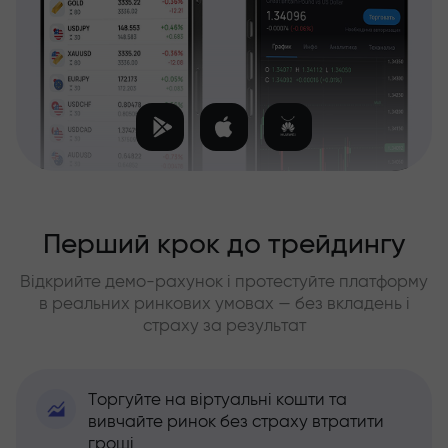
Перший крок до трейдингу
Відкрийте демо-рахунок і протестуйте платформу
в реальних ринкових умовах — без вкладень і
страху за результат
Торгуйте на віртуальні кошти та
вивчайте ринок без страху втратити
гроші