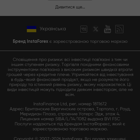
Дивитися ще...
Українська
Бренд InstaForex
є зареєстрованою торговою маркою
Сповіщення про ризики: всі інвестиції пов'язані з тим чи
іншим ступенем ризику. Торгівля похідними фінансовими
інструментами пов'язана з високим ризиком швидкої втрати
грошей через кредитне плече. Утримайтеся від інвестування
в будь-який фінансовий продукт, якщо не розумієте його
природу та істинний рівень ризику, якому наражаєтеся. Ці
види інвестицій можуть підходити деяким інвесторам, але не
всім.
InstaFinance Ltd, рег. номер 1811672
Адрес: Британские Виргинские острова, Тортола, г. Роуд,
Меридиан Плаза, строение Уотерс Эдж, этаж 4.
Лицензия номер SIBA/L/14/1082 выдана BVI FSC
Послуги надаються під брендом ІнстаФорекс, який є
зареєстрованою торговою маркою.
Copyright © 2007-2026 InstaForex. Всі права захищені.