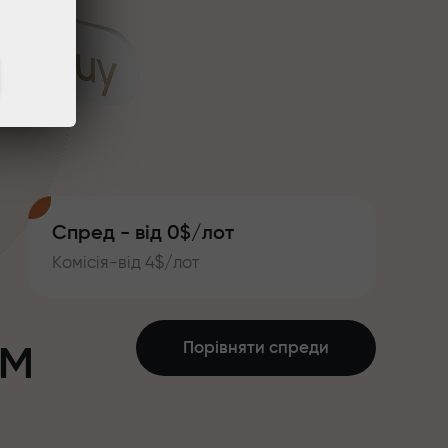
Спред - від 0$/лот
Комісія-від 4$/лот
ум
Порівняти спреди