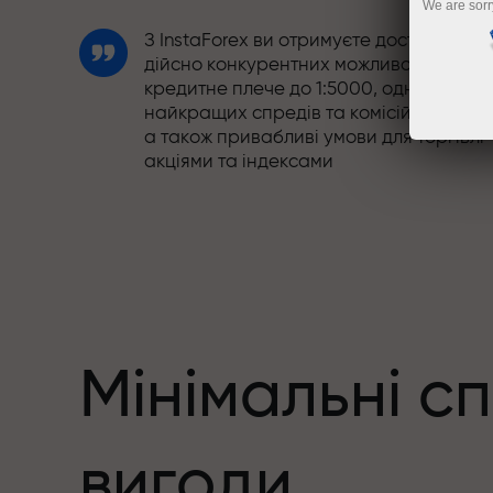
We are sorr
З InstaForex ви отримуєте доступ до
дійсно конкурентних можливостей:
кредитне плече до 1:5000, одні з
найкращих спредів та комісій на ринку
а також привабливі умови для торгівлі
акціями та індексами
Ми розробили бонусну систему, яка
робить торгівлю ще привабливішою.
Кожен клієнт InstaForex може отримати
до 30% при поповненні рахунку, а
також скористатися іншими акціями та
пропозиціями
Мінімальні с
Швидкість траси та швидкість угод -
вигоди
схожі у своїх цінностях. Альош Лопрай
додає елементи драйву та дисципліни