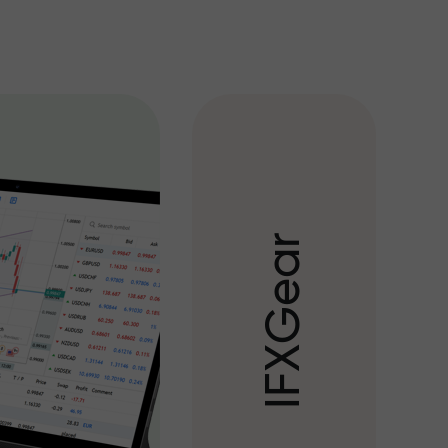
r
a
e
G
X
F
I