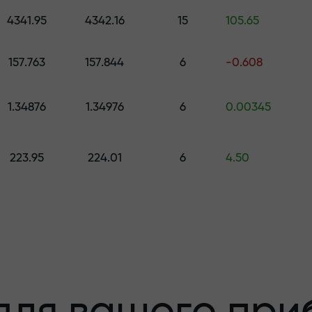
 подарунок вартістю до $1,500
4341.95
4342.16
15
105.65
с
 ризику - ми
м
157.763
157.844
6
-0.608
1.34876
1.34976
6
0.00345
ваш прибуток
223.95
224.01
6
4.50
00 - найбільши
ринку