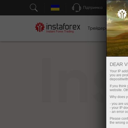
Підтримка
Трейдерам
П
In
DEAR V
Your IP addr
you are proh
deposit/with
If you thin
website. Ot
Why does yo
- you are u
- your IP d
- an error 
Please conf
the wrong o