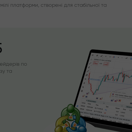
умілі платформи, створені для стабільної та
5
ейдерів по
зу та