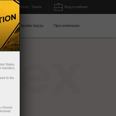
Поповнити / Зняти
Вхід в кабінет
кції
Зроби паузу
Про компанію
rex
ted States,
 transfers,
ceed to the
.
ou choose
 anyway.