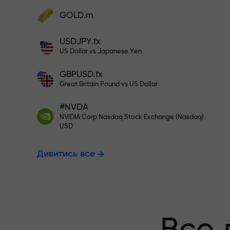
Поповніть на $333 - вибирайте
GOLD.m
Поповніть рахунок — і отримайте бону
у 1000 разів більший за ваш депозит.
USDJPY.fx
Торгуйте без
X1000 - це не друкарська помилка. Чи
US Dollar vs Japanese Yen
більший депозит, тим вищий множник.
GBPUSD.fx
гарантуємо 
Great Britain Pound vs US Dollar
#NVDA
NVIDIA Corp Nasdaq Stock Exchange (Nasdaq)
Бонус до X10
USD
Дивитись все
множник на 