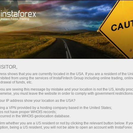
Швидке відкриття рахунку
Торгова платформа
очатківцям
Інвесторам
Партнерам
Промоа
staFo
ISITOR,
ess shows that you are currently located in the USA. If you are a resident of the Uni
ibited from using the services of InstaFintech Group including online trading, online
drawal of funds, etc.
k you are seeing this message by mistake and your location is not the US, kindly pro
herwise, you must leave the website in order to comply with government restrictions
ur IP address show your location as the USA?
sing a VPN provided by a hosting company based in the United States;
oes not have proper WHOIS records;
occurred in the WHOIS geolocation database.
irm whether you are a US resident or not by clicking the relevant button below. If y
ption, being a US resident, you will not be able to open an account with InstaForex