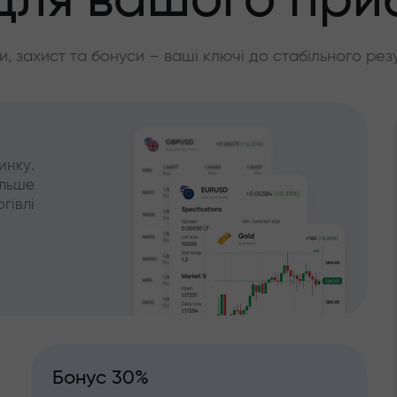
для вашого при
, захист та бонуси – ваші ключі до стабільного рез
инку.
ільше
гівлі
Бонус 30%