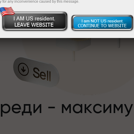
y for any inconvenience caused by this message.
,
преди - максим
с