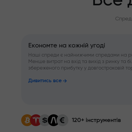
Все 
Спреди
Економте на кожній угоді
Наші спреди є найнижчими спредами на р
Менше витрат на вхід та вихід з ринку та б
збереженого прибутку у довгостроковій тор
Дивитись все
120+ інструментів