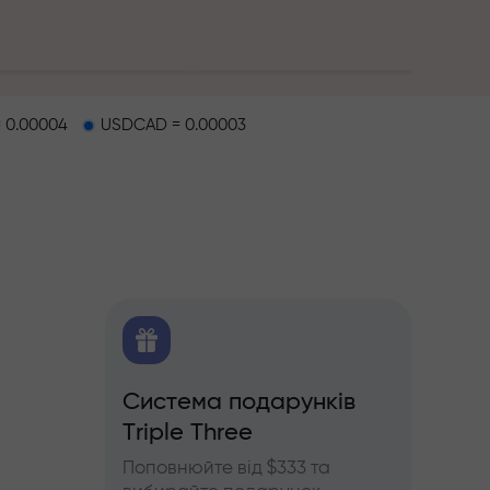
 0.00004
USDCAD = 0.00003
O
Система подарунків
Бону
Triple Three
щодо
Беріть
'ючерсів
InstaF
Поповнюйте від $333 та
прибу