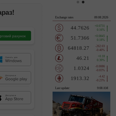
араз!
орговий рахунок