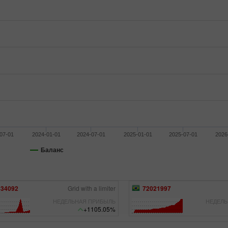
07-01
2024-01-01
2024-07-01
2025-01-01
2025-07-01
2026
Баланс
Бонус 30%
Щасливий депозит
Клубний бонус
021997
Diegohrocha
15900286
FULL
НЕДЕЛЬНАЯ ПРИБЫЛЬ
НЕДЕЛЬ
+525.89%