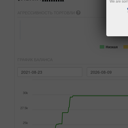
We are sorr
АГРЕССИВНОСТЬ ТОРГОВЛИ
Низкая
ГРАФИК БАЛАНСА
30k
27.5k
25k