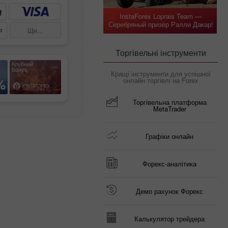
InstaForex Loprais Team —
Серебряный призёр Ралли Дакар!
Ще...
Торгівельні інструменти
Клубний
Бонус
Кращі інструменти для успішної
%
онлайн торгівлі на Forex
Торгівельна платформа
MetaTrader
Графіки онлайн
Форекс-аналітика
Демо рахунок Форекс
Калькулятор трейдера