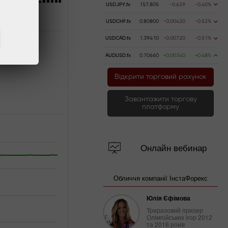
USDJPY.fx
157.805
-0.629
-0.40%
USDCHF.fx
0.80800
-0.00420
-0.52%
USDCAD.fx
1.39410
-0.00720
-0.51%
AUDUSD.fx
0.70660
+0.00340
+0.48%
Відкрити торговий рахунок
Завантажити торгову
платформу
Онлайн вебинар
Обличчя компанії ІнстаФорекс
Юлія Єфімова
Триразовий призер
Олімпійських ігор 2012
та 2016 років