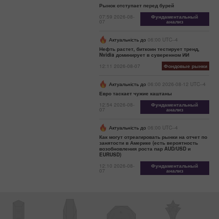
Рынок отступает перед бурей
07:59 2026-08-
Фундаментальный
07
анализ
Актуальність до
06:00 UTC--4
Нефть растет, биткоин тестирует тренд,
Nvidia доминирует в суверенном ИИ
12:11 2026-08-07
Фондовые рынки
Актуальність до
06:00 2026-08-12 UTC--4
Евро таскает чужие каштаны
12:54 2026-08-
Фундаментальный
07
анализ
Актуальність до
06:00 UTC--4
Как могут отреагировать рынки на отчет по
занятости в Америке (есть вероятность
возобновления роста пар AUD/USD и
EURUSD)
12:10 2026-08-
Фундаментальный
07
анализ