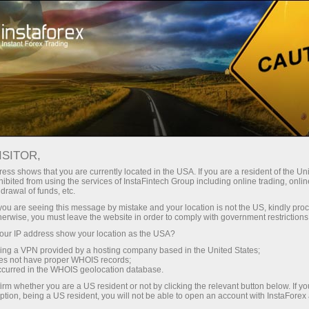
Швидке відкриття рахунку
Торгова платформа
очатківцям
Інвесторам
Партнерам
Промоа
ахунку 51053923 - Паритет Инвест
крити демо-рахунок
ISITOR,
ess shows that you are currently located in the USA. If you are a resident of the Uni
ibited from using the services of InstaFintech Group including online trading, online
drawal of funds, etc.
k you are seeing this message by mistake and your location is not the US, kindly pro
herwise, you must leave the website in order to comply with government restrictions
ТИП СЧЕТА
ur IP address show your location as the USA?
Инвести
ПАММ
ForexCopy
sing a VPN provided by a hosting company based in the United States;
ПОДПИСЧИКИ
Копир
oes not have proper WHOIS records;
37
occurred in the WHOIS geolocation database.
irm whether you are a US resident or not by clicking the relevant button below. If y
РЕДСТВА
СУММАРНАЯ П
ption, being a US resident, you will not be able to open an account with InstaForex
24696.10
+67.34