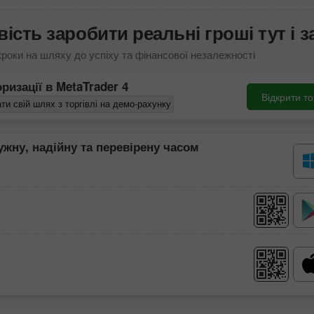
ість заробити реальні гроші тут і з
кроки на шляху до успіху та фінансової незалежності
оризації в
MetaTrader 4
Відкрити т
ти свій шлях з торгівлі на демо-рахунку
жну, надійну та перевірену часом