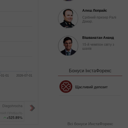
Алеш Лопрайс
Срібний призер Ралі
Дакар.
Вішванатан Ананд
15-й чемпіон світу з
шахів
Бонуси ІнстаФорекс
-01-01
2026-07-01
Бонус 30%
Щасливий депозит
Клубний бонус
 TIME TRADER
8221928
RF Gold System
15
НАЯ ПРИБЫЛЬ
НЕДЕЛЬНАЯ ПРИБЫЛЬ
+487.87%
+487.74%
Всі бонуси ИнстаФорекс