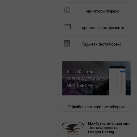
Індикатори Форекс
Торгівельні інструменти
Гаджети ІнстаФорекс
ІнстаФорекс
завжди у твоєму
мобільному!
Офіційні партнери ІнстаФорекс
Майбутнє вже сьогодні
- ІнстаФорекс та
Dragon Racing