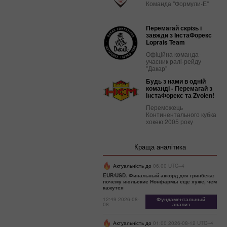
Команда "Формули-Е"
Перемагай скрізь і
завжди з ІнстаФорекс
Loprais Team
Офіційна команда-
учасник ралі-рейду
"Дакар"
Будь з нами в одній
команді - Перемагай з
ІнстаФорекс та Zvolen!
Переможець
Континентального кубка
хокею 2005 року
Краща аналітика
Актуальність до
06:00 UTC--4
EUR/USD. Финальный аккорд для гринбека:
почему июльские Нонфармы еще хуже, чем
кажутся
12:49 2026-08-
Фундаментальный
08
анализ
Актуальність до
01:00 2026-08-12 UTC--4