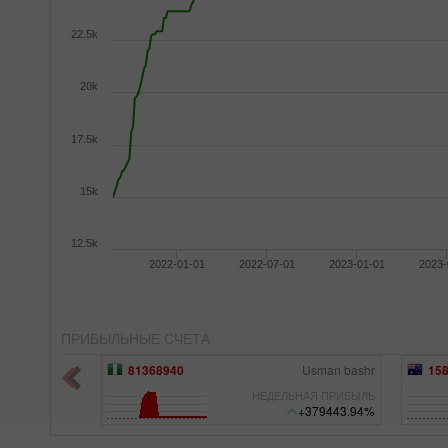
22.5k
20k
17.5k
15k
12.5k
2022-01-01
2022-07-01
2023-01-01
2023-
ПРИБЫЛЬНЫЕ СЧЕТА
Usman bashr
15834092
Grid with a limiter
72
НАЯ ПРИБЫЛЬ
НЕДЕЛЬНАЯ ПРИБЫЛЬ
+379443.94%
+1105.05%