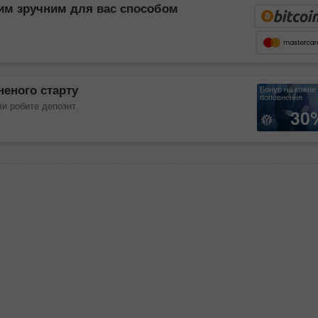
ким зручним для вас способом
неного старту
Бонус на кожне
поповнення
ви робите депозит
30