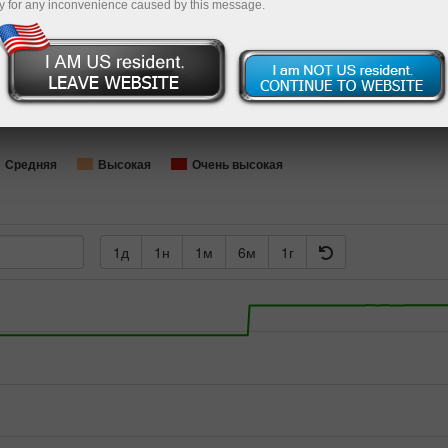
y for any inconvenience caused by this message.
Loading...
Средняя
Высокая
Очень высокая
1д
1н
1м
6м
1г