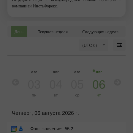
компанией ИнстаФорекс.
День
Текущая неделя
Следующая неделя
(UTC 0)
авг
авг
авг
авг
авг
03
04
05
06
07
пн
вт
ср
чт
пт
Четверг, 06 августа 2026 г.
Факт. значение:
55.2