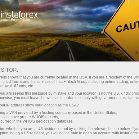
Трейдерам
Форекс аналитика
Форекс ТВ
Форекс-ТВ: календарь
ISITOR,
ess shows that you are currently located in the USA. If you are a resident of the Uni
Календарь трейдера на 28 марта: В
ibited from using the services of InstaFintech Group including online trading, online
drawal of funds, etc.
тарифной игре Трампа победителей не
k you are seeing this message by mistake and your location is not the US, kindly pro
будет? (ua)
herwise, you must leave the website in order to comply with government restrictions
ur IP address show your location as the USA?
sing a VPN provided by a hosting company based in the United States;
oes not have proper WHOIS records;
occurred in the WHOIS geolocation database.
ахунок
irm whether you are a US resident or not by clicking the relevant button below. If y
ption, being a US resident, you will not be able to open an account with InstaForex