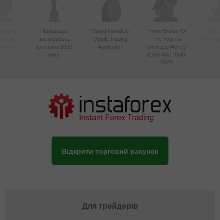
вніший
Найкраща
Most Innovative
Forex Broker Of
Best
в Азії
партнерська
Mobile Trading
The Year на
Techno
року
програма 2020
Application
виставці Money
року
Expo Abu Dhabi
2025
Відкрити торговий рахунок
Для трейдерів