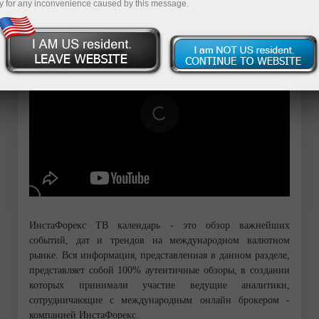
y for any inconvenience caused by this message.
ИнстаФорекс ТВ календарь - это обзор важнейших
событий, дат и трендов на международном валютном
рынке. Вся информация, представленная в данном разделе,
представляет собой 100% аутентичные обзоры, в создании
которых принимали участие ведущие аналитики,
сотрудничающие с международным онлайн брокером -
компанией ИнстаФорекс.