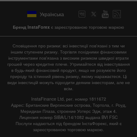
Українська
Бренд InstaForex
є зареєстрованою торговою маркою
Сповіщення про ризики: всі інвестиції пов'язані з тим чи
іншим ступенем ризику. Торгівля похідними фінансовими
інструментами пов'язана з високим ризиком швидкої втрати
грошей через кредитне плече. Утримайтеся від інвестування
в будь-який фінансовий продукт, якщо не розумієте його
природу та істинний рівень ризику, якому наражаєтеся. Ці
види інвестицій можуть підходити деяким інвесторам, але не
всім.
InstaFinance Ltd, рег. номер 1811672
Адрес: Британские Виргинские острова, Тортола, г. Роуд,
Меридиан Плаза, строение Уотерс Эдж, этаж 4.
Лицензия номер SIBA/L/14/1082 выдана BVI FSC
Послуги надаються під брендом ІнстаФорекс, який є
зареєстрованою торговою маркою.