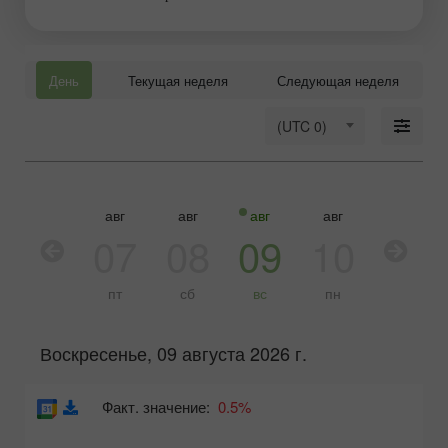
День
Текущая неделя
Следующая неделя
(UTC 0)
авг
авг
авг
авг
авг
авг
06
07
08
09
10
11
чт
пт
сб
вс
пн
вт
Воскресенье, 09 августа 2026 г.
Факт. значение:
0.5%