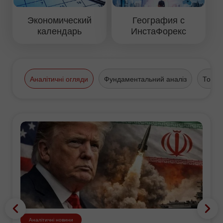
Экономический
География с
календарь
ИнстаФорекс
Аналітичні огляди
Фундаментальний аналіз
Торго
Аналітичні новини