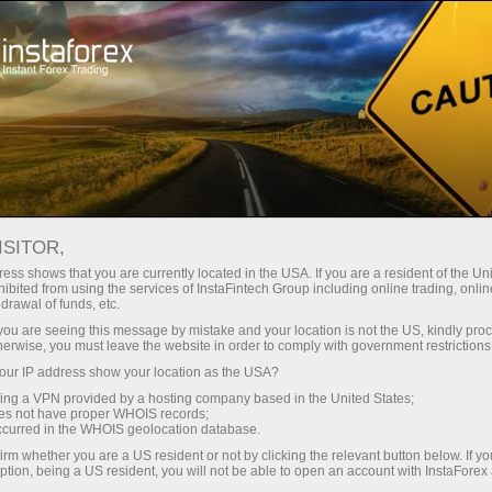
Трейдерам
Форекс аналитика
Форекс ТВ
Форекс-ТВ: календарь
ISITOR,
ess shows that you are currently located in the USA. If you are a resident of the Uni
Календарь трейдера на 28 февраля:
ibited from using the services of InstaFintech Group including online trading, online
drawal of funds, etc.
Доллар застрял между двух огней (ua)
k you are seeing this message by mistake and your location is not the US, kindly pro
herwise, you must leave the website in order to comply with government restrictions
ur IP address show your location as the USA?
sing a VPN provided by a hosting company based in the United States;
ахунок
oes not have proper WHOIS records;
occurred in the WHOIS geolocation database.
irm whether you are a US resident or not by clicking the relevant button below. If y
унок
ption, being a US resident, you will not be able to open an account with InstaForex