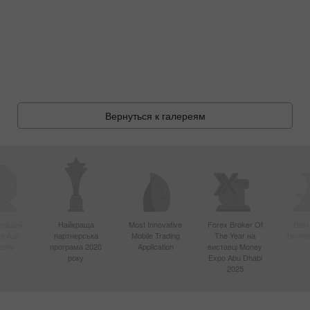
Вернуться к галереям
вніший
Найкраща
Most Innovative
Forex Broker Of
Best
в Азії
партнерська
Mobile Trading
The Year на
Techno
року
програма 2020
Application
виставці Money
року
Expo Abu Dhabi
2025