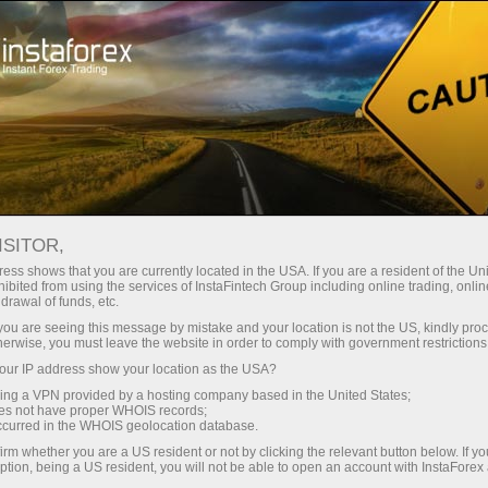
Про компанію
ІнстаСпорт
InstaForex Loprais Team
Відео Loprais Team
ISITOR,
ГАЛЕРЕЯ КОМАНДИ
ess shows that you are currently located in the USA. If you are a resident of the Uni
ibited from using the services of InstaFintech Group including online trading, online
INSTAFOREX LOPRAIS TEAM
drawal of funds, etc.
k you are seeing this message by mistake and your location is not the US, kindly pro
- РАЛЛИ ДАКАР 2021
herwise, you must leave the website in order to comply with government restrictions
ur IP address show your location as the USA?
sing a VPN provided by a hosting company based in the United States;
oes not have proper WHOIS records;
occurred in the WHOIS geolocation database.
Відкрити торговий рахунок
irm whether you are a US resident or not by clicking the relevant button below. If y
ption, being a US resident, you will not be able to open an account with InstaForex
Відкрити демо-рахунок