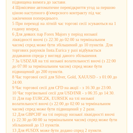
підвищена вимога до застави.
4 Щомісячне автоматичне перевідкриття угод за першою
ціною наступного ф'ючерсного контракту під час
закінчення попереднього.
5 При переході на літній час торгові сесії зсуваються на 1
годину вперед.
6 Для деяких пар Forex Majors у період низької
ліквідності вночі (з 22:30 до 02:00 за термінальним
часом) спред може бути збільшений до 10 пунктів. Для
торгових рахунків Insta.Eurica у разі відбувається
додавання спреда у вигляді даного збільшення.
7 За USDZAR на тлі низької волатильності вночі (з 22:00
до 07:00 за термінальним часом) спред може бути
підвищений до 200 пунктів.
8 Час торгової сесії для Silver, Gold, XAUUSD - з 01:00 до
24:00.
9 Час торгової сесії для CFD на акції - з 16:30 до 23:00.
10 Час торгівельної сесії для USD/INR - з 06:35 до 14:30.
11 Для пар EURCZK, EURSEK на тлі низької
волатильності вночі (з 22:00 до 02:00 за термінальним
часом) спред може бути підвищений у 2 рази.
12 Для GBPCHF на тлі періоду низької ліквідності вночі
(з 22:30 до 00:00 за термінальним часом) спред може бути
збільшений до 13 пунктів.
13 Для #USDX може бути додано спред 2 пункти.