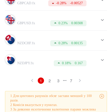
Для більш успішних угод, не забувайте періодично
GBPCAD.fx
-0.28%
-0.00527
вивчати дані таблиці. А для цього вам необхідно відкрити
рахунок, на що потрібно лише кілька хвилин.
GBPUSD.fx
0.23%
0.00308
NZDCHF.fx
0.28%
0.00135
NZDJPY.fx
0.18%
0.167
1
2
3
7
1 Для центових рахунків обсяг застави менший у 100
разів.
2 Комісія вказується у пунктах.
3 За деякими екзотичними валютними парами можлива