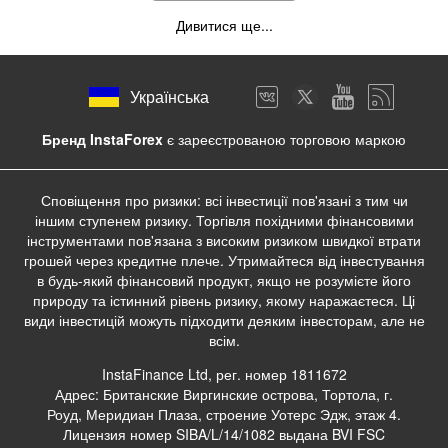
Дивитися ще...
Українська
Бренд InstaForex
є зареєстрованою торговою маркою
Сповіщення про ризики: всі інвестиції пов'язані з тим чи
іншим ступенем ризику. Торгівля похідними фінансовими
інструментами пов'язана з високим ризиком швидкої втрати
грошей через кредитне плече. Утримайтеся від інвестування
в будь-який фінансовий продукт, якщо не розумієте його
природу та істинний рівень ризику, якому наражаєтеся. Ці
види інвестицій можуть підходити деяким інвесторам, але не
всім.
InstaFinance Ltd, рег. номер 1811672
Адрес: Британские Виргинские острова, Тортола, г.
Роуд, Меридиан Плаза, строение Уотерс Эдж, этаж 4.
Лицензия номер SIBA/L/14/1082 выдана BVI FSC