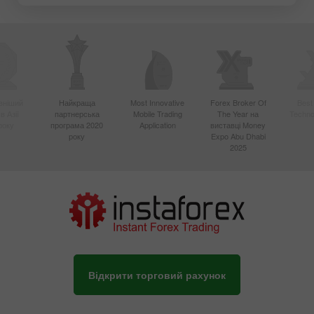
вніший
Найкраща
Most Innovative
Forex Broker Of
Best
в Азії
партнерська
Mobile Trading
The Year на
Techno
року
програма 2020
Application
виставці Money
року
Expo Abu Dhabi
2025
Відкрити торговий рахунок