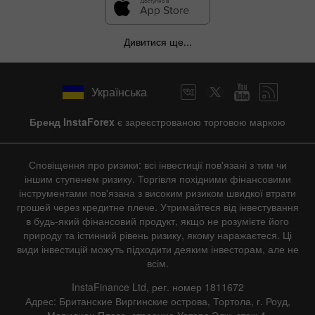
Дивитися ще...
Українська
Бренд InstaForex
є зареєстрованою торговою маркою
Сповіщення про ризики: всі інвестиції пов'язані з тим чи
іншим ступенем ризику. Торгівля похідними фінансовими
інструментами пов'язана з високим ризиком швидкої втрати
грошей через кредитне плече. Утримайтеся від інвестування
в будь-який фінансовий продукт, якщо не розумієте його
природу та істинний рівень ризику, якому наражаєтеся. Ці
види інвестицій можуть підходити деяким інвесторам, але не
всім.
InstaFinance Ltd, рег. номер 1811672
Адрес: Британские Виргинские острова, Тортола, г. Роуд,
Меридиан Плаза, строение Уотерс Эдж, этаж 4.