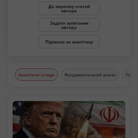
До переліку статей
автора
Задати запитання
автору
Підписка на аналітику
Аналітичні огляди
Фундаментальний аналіз
Торго