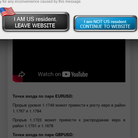
y for any inconvenience caused by this message.
Відкрити демо-рахунок
Точки входа по паре EURUSD:
Прорыв уровня 1.1749 может привести к росту евро в район
1.1767 и 1.1784
Прорыв 1.1723 может привести к распродажам евро в
район 1.1701 и 1.1678
Точки входа по паре GBPUSD: