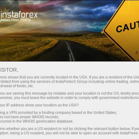
Трейдерам
Форекс огляди
Обзоры
ISITOR,
06.05.2026: Аналітичні огляди
ess shows that you are currently located in the USA. If you are a resident of the Uni
ibited from using the services of InstaFintech Group including online trading, online
Форекс: «Проект Свобода» Трампа и
drawal of funds, etc.
интервенции Банка Японии.
k you are seeing this message by mistake and your location is not the US, kindly pro
herwise, you must leave the website in order to comply with government restrictions
Видеопрогноз на 6 мая
ur IP address show your location as the USA?
sing a VPN provided by a hosting company based in the United States;
oes not have proper WHOIS records;
occurred in the WHOIS geolocation database.
Відкрити торговий рахунок
irm whether you are a US resident or not by clicking the relevant button below. If y
ption, being a US resident, you will not be able to open an account with InstaForex