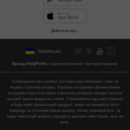
Дивитися ще...
Українська
Бренд InstaForex
є зареєстрованою торговою маркою
Сповіщення про ризики: всі інвестиції пов'язані з тим чи
іншим ступенем ризику. Торгівля похідними фінансовими
інструментами пов'язана з високим ризиком швидкої втрати
грошей через кредитне плече. Утримайтеся від інвестування
в будь-який фінансовий продукт, якщо не розумієте його
природу та істинний рівень ризику, якому наражаєтеся. Ці
види інвестицій можуть підходити деяким інвесторам, але не
всім.