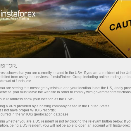
Трейдерам
Форекс огляди
Обзоры
ISITOR,
13.05.2026: Аналітичні огляди
ess shows that you are currently located in the USA. If you are a resident of the Uni
ibited from using the services of InstaFintech Group including online trading, online
Форекс: Цены в США растут, а
drawal of funds, etc.
Кевин Уорш становится новым
k you are seeing this message by mistake and your location is not the US, kindly pro
herwise, you must leave the website in order to comply with government restrictions
главой ФРС. Видеопрогноз на 13
ur IP address show your location as the USA?
мая
sing a VPN provided by a hosting company based in the United States;
oes not have proper WHOIS records;
occurred in the WHOIS geolocation database.
irm whether you are a US resident or not by clicking the relevant button below. If y
ption, being a US resident, you will not be able to open an account with InstaForex
счёт
Відкр