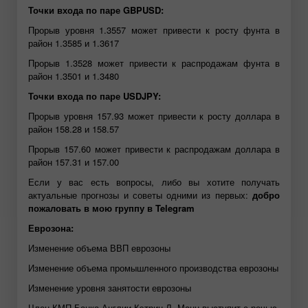
Точки входа по паре GBPUSD:
Прорыв уровня 1.3557 может привести к росту фунта в
район 1.3585 и 1.3617
Прорыв 1.3528 может привести к распродажам фунта в
район 1.3501 и 1.3480
Точки входа по паре USDJPY:
Прорыв уровня 157.93 может привести к росту доллара в
район 158.28 и 158.57
Прорыв 157.60 может привести к распродажам доллара в
район 157.31 и 157.00
Если у вас есть вопросы, либо вы хотите получать
актуальные прогнозы и советы одними из первых:
добро
пожаловать в мою группу в Telegram
Еврозона:
Изменение объема ВВП еврозоны
Изменение объема промышленного производства еврозоны
Изменение уровня занятости еврозоны
Член КМП Банка Англии Кэтрин Л. Манн выступит с речью