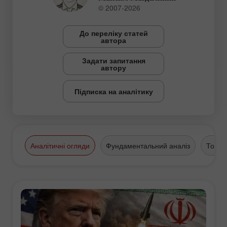
© 2007-2026
До переліку статей
автора
Задати запитання
автору
Підписка на аналітику
Аналітичні огляди
Фундаментальний аналіз
Торго