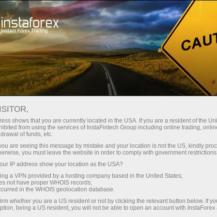
/
/
CONTESTS
Evora Lotus
Terms and
ISITOR,
ess shows that you are currently located in the USA. If you are a resident of the Uni
Conditions
ibited from using the services of InstaFintech Group including online trading, online
drawal of funds, etc.
k you are seeing this message by mistake and your location is not the US, kindly pro
افتح حساب تداول
herwise, you must leave the website in order to comply with government restrictions
ur IP address show your location as the USA?
افتح حسابا تجريبيا
sing a VPN provided by a hosting company based in the United States;
oes not have proper WHOIS records;
occurred in the WHOIS geolocation database.
irm whether you are a US resident or not by clicking the relevant button below. If y
قواعد حملة "السيارة لوتس هى بونص
ption, being a US resident, you will not be able to open an account with InstaForex