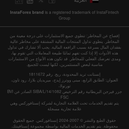
InstaForex brand
is a registered trademark of InstaFintech
Group
إفصاح عن المخاطر: تنطوي جميع الاستثمارات على درجة معينة من
المخاطر. ينطوي تداول المنتجات المالية المشتقة على مخاطر عالية
بفقدان المال بسرعة بسبب الرافعة المالية. يجب ألا تشارك في تداول
هذه الأدوات إلا إذا كنت تفهم تمامًا طبيعة المعاملات التي تقوم بها،
ومدى تعرضك الفعلي للمخاطر. قد تكون هذه الأنواع من الاستثمارات
مناسبة لبعض المستثمرين، لكنها ليست للجميع.
إنستانت تريد المحدودة، ريج. رقم 1811672
العنوان: الطابق الرابع، مبنى ووترز إيدج، ميريديان بلازا، رود تاون،
تورتولا،
جزر فيرجن البريطانية رقم الترخيص SIBA/L/14/1082 الصادر عن BVI
FSC
يتم تقديم الخدمات تحت العلامة التجارية لشركة إنستافوركس وهي
علامة تجارية مسجلة
حقوق الطبع والنشر © 2007-2024 إنستافوركس. جميع الحقوق
محفوظة. يتم تقديم الخدمات المالية بواسطة مجموعة إنستافينتك.