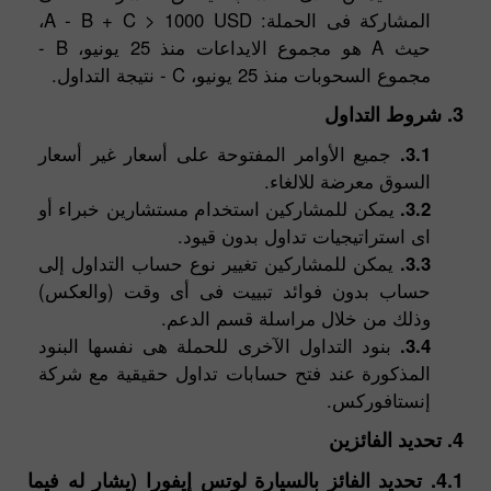
المشاركة فى الحملة: A - B + C > 1000 USD،
حيث A هو مجموع الايداعات منذ 25 يونيو، B -
مجموع السحوبات منذ 25 يونيو، C - نتيجة التداول.
3. شروط التداول
3.1.
جميع الأوامر المفتوحة على أسعار غير أسعار
السوق معرضة للالغاء.
3.2.
يمكن للمشاركين استخدام مستشارين خبراء أو
اى استراتيجيات تداول بدون قيود.
3.3.
يمكن للمشاركين تغيير نوع حساب التداول إلى
حساب بدون فوائد تبييت فى أى وقت (والعكس)
وذلك من خلال مراسلة قسم الدعم.
3.4.
بنود التداول الآخرى للحملة هى نفسها البنود
المذكورة عند فتح حسابات تداول حقيقية مع شركة
إنستافوركس.
4. تحديد الفائزين
4.1. تحديد الفائز بالسيارة لوتس إيفورا (يشار له فيما