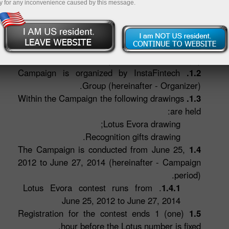
y for any inconvenience caused by this message.
تجارتك"
1. أحكام عامة
Campaign Title - "Sports Lotus is Your
1.1.
Trade Bonus" (hereinafter - Campaign).
Campaign is organized by InstaFintech
1.2.
Group (hereinafter - Organizer).
Within the Campaign the following drawings
1.3.
are held:
Lotus Evora drawing;
Recognition gifts drawing.
The Campaign is conducted from June 25,
1.4
2012 to June 27, 2014 (hereinafter - Campaign
period).
. Lotus Evora contest runs from
1.4.1
June 25, 2012 to June 27, 2014
Registration for the contest ends 1 (one)
1.5
hour before the Lotus number is fixed.