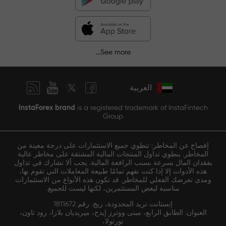
See more...
العربية
InstaForex brand
is a registered trademark of InstaFintech
Group
إفصاح عن المخاطر: تنطوي جميع الاستثمارات على درجة معينة من
المخاطر. ينطوي تداول المنتجات المالية المشتقة على مخاطر عالية
بفقدان المال بسرعة بسبب الرافعة المالية. يجب ألا تشارك في تداول
هذه الأدوات إلا إذا كنت تفهم تمامًا طبيعة المعاملات التي تقوم بها،
ومدى تعرضك الفعلي للمخاطر. قد تكون هذه الأنواع من الاستثمارات
مناسبة لبعض المستثمرين، لكنها ليست للجميع.
إنستانت تريد المحدودة، ريج. رقم 1811672
العنوان: الطابق الرابع، مبنى ووترز إيدج، ميريديان بلازا، رود تاون،
تورتولا،