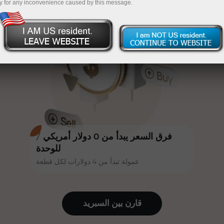
y for any inconvenience caused by this message.
أكثر جاذبية. يمكن لكل عميل في إنستا
InstaForex
قم بإيداع المبلغ في حسابك باستخدام $333 — اختر هدية
فوركس الحصول على مكافأة تصل إلى
30% على إيداعه، والاستفادة من
تصل قيمتها إلى $1,500
عروض ترويجية وعروض خاصة أخرى.
تداول بدون مخاطرة -
نحن نضمن أرباحك
تتشارك سرعة المسار وسرعة التداول
مكافأة تصل إلى 1000 ضعف - أكبر
نفس القيم. يُضفي أليش لوبرايس
مضاعف في السوق
عناصر الحماس والانضباط على عالم
التداول، ويعمل كشريك يُلهم العملاء
لتحقيق أهداف طموحة.
فرق السعر يبدأ من 0 دولار أمريكي /
للوحدة
عمولة تبدأ من 4 دولارات لكل قطعة
نقدم هدايا حقيقية، وليست مكافآت أو
رموز ترويجية. يحصل كل عميل في
إنستا فوركس على هاتف آيفون أو ماك
قارن بين السبرید
بوك أو رحلة أحلامه بمجرد إيداعه مبلغًا
من المال.