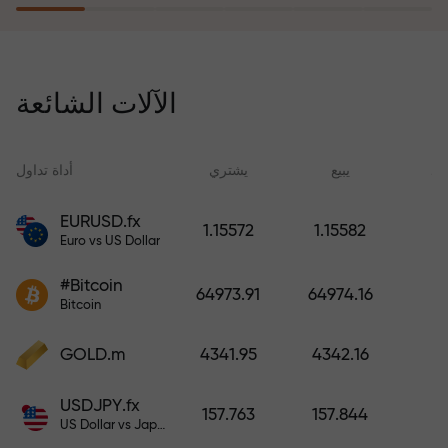
يُعوّض برنامج التأمين ضد المخاطر
خسائرك ويضمن لك مضاعفة أرباحك
الآلات الشائعة
ثلاث مرات خلال ستة أشهر. تداول
براحة بال تامة، فرأس مالك في أمان!
ید
يبيع
يشتري
أداة تداول
EURUSD.fx
1.15572
1.15582
Euro vs US Dollar
أودع أموالاً واحصل على مكافأة تفوق
قيمة إيداعك بألف مرة. هذا ليس خطأً
#Bitcoin
64973.91
64974.16
مطبعياً. كلما زاد مبلغ الإيداع، زادت
Bitcoin
قيمة المكافأة.
GOLD.m
4341.95
4342.16
USDJPY.fx
157.763
157.844
US Dollar vs Japanese Yen