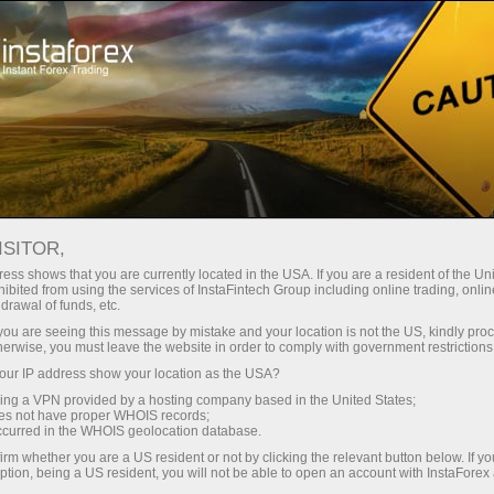
صغير الحجم
فروق الأسعار - أرباح طائلة
ISITOR,
ess shows that you are currently located in the USA. If you are a resident of the Uni
30% مكافأة
ibited from using the services of InstaFintech Group including online trading, online
مع إنستا فوركس، يمكنك الوصول إلى
drawal of funds, etc.
فرص تنافسية حقيقية: رافعة مالية تصل
لكل إيداع
k you are seeing this message by mistake and your location is not the US, kindly pro
إلى 1:5000، وبعض من أفضل فروق
herwise, you must leave the website in order to comply with government restrictions
الأسعار والعمولات في السوق، وظروف
ur IP address show your location as the USA?
سرعة
مواتية لتداول الأسهم والمؤشرات
sing a VPN provided by a hosting company based in the United States;
oes not have proper WHOIS records;
في التجارة وعلى الطريق السريع
occurred in the WHOIS geolocation database.
irm whether you are a US resident or not by clicking the relevant button below. If y
ption, being a US resident, you will not be able to open an account with InstaForex
لقد طورنا نظام مكافآت يجعل التداول
جائزة هديتك الشخصية الكبرى