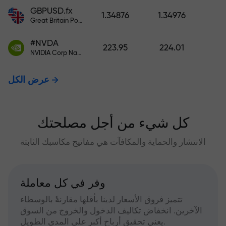
GBPUSD.fx
1.34876
1.34976
Great Britain Pound vs US Dollar
#NVDA
223.95
224.01
NVIDIA Corp Nasdaq Stock Exchange (Nasdaq) USD
عرض الكل
كل شيء من أجل مصلحتك
الانتشار والحماية والمكافآت هي مفاتيح مكاسبك الثابتة
وفر في كل معاملة
تتميز فروق الأسعار لدينا بأقلها مقارنةً بالوسطاء
الآخرين. انخفاض تكاليف الدخول والخروج من السوق
يعني تحقيق أرباح أكبر على المدى الطويل.