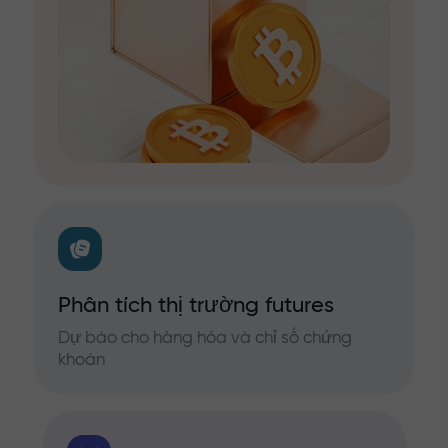
Phân tích thị trường futures
Dự báo cho hàng hóa và chỉ số chứng
khoán