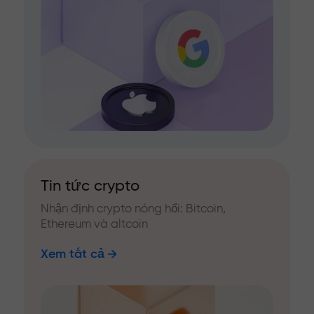
Tin tức crypto
Nhận định crypto nóng hổi: Bitcoin,
Ethereum và altcoin
Xem tất cả