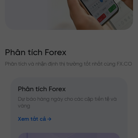
Phân tích Forex
Phân tích và nhận định thị trường tốt nhất cùng FX.CO
Phân tích Forex
Dự báo hàng ngày cho các cặp tiền tệ và
vàng
Xem tất cả