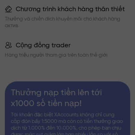
Chương trình khách hàng thân thiết
Thưởng và chiến dịch khuyến mãi cho khách hàng
актив
Cộng đồng trader
Hàng triệu người tham gia trên toàn thế giới
Thưởng nạp tiền lên tới
x1000 số tiền nạp!
Tài khoản đặc biệt XAccounts không chỉ cung
cấp đòn bẩy 1:5000 mà còn có tiền thưởng giao
dịch từ 1.000% đến 10.000%, cho phép bạn chịu
được mức sụt giảm lớn hơn nhiều lần so với số