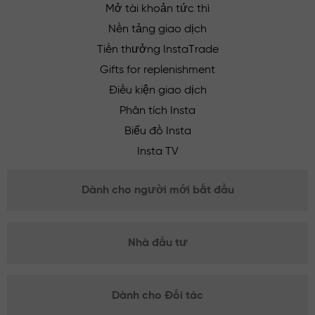
Mở tài khoản tức thì
Nền tảng giao dịch
Tiền thưởng InstaTrade
Gifts for replenishment
Điều kiện giao dịch
Phân tích Insta
Biểu đồ Insta
Insta TV
Dành cho người mới bắt đầu
Nhà đầu tư
Dành cho Đối tác