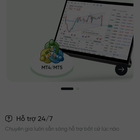
Hỗ trợ 24/7
Chuyên gia luôn sẵn sàng hỗ trợ bất cứ lúc nào