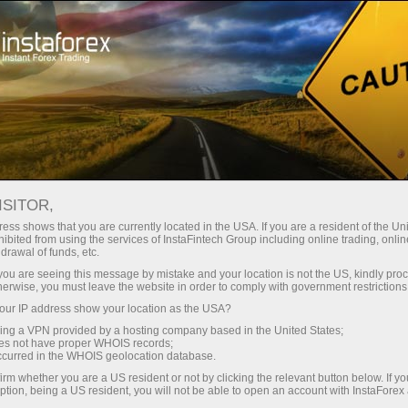
Spread cực thấp — lợi nhuận cao
ISITOR,
ess shows that you are currently located in the USA. If you are a resident of the Uni
Thưởng 30%
ibited from using the services of InstaFintech Group including online trading, online
Với InstaForex, bạn được tiếp cận
drawal of funds, etc.
những điều kiện cạnh tranh thực
cho mỗi lần nạp tiền
k you are seeing this message by mistake and your location is not the US, kindly pro
sự: đòn bẩy lên tới 1:5000, spread
herwise, you must leave the website in order to comply with government restrictions
và hoa hồng tốt nhất trên thị
ur IP address show your location as the USA?
Tốc độ
trường, cùng điều kiện thuận lợi để
sing a VPN provided by a hosting company based in the United States;
giao dịch cổ phiếu và chỉ số.
oes not have proper WHOIS records;
trong giao dịch và trên đường đua
occurred in the WHOIS geolocation database.
irm whether you are a US resident or not by clicking the relevant button below. If y
ption, being a US resident, you will not be able to open an account with InstaForex
Jackpot quà tặng cá nhân của bạn
Chúng tôi đã phát triển hệ thống