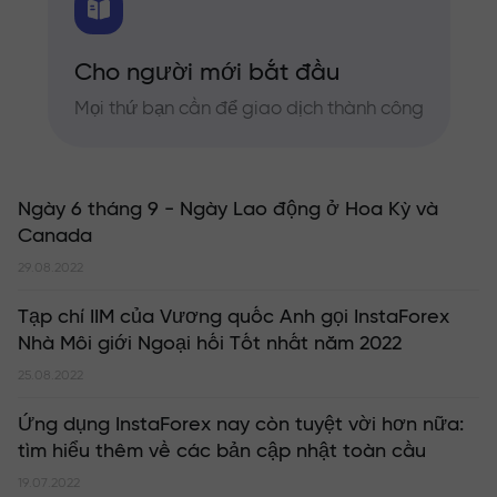
Cho người mới bắt đầu
Mọi thứ bạn cần để giao dịch thành công
Ngày 6 tháng 9 - Ngày Lao động ở Hoa Kỳ và
Canada
29.08.2022
Tạp chí IIM của Vương quốc Anh gọi InstaForex
Nhà Môi giới Ngoại hối Tốt nhất năm 2022
25.08.2022
Ứng dụng InstaForex nay còn tuyệt vời hơn nữa:
tìm hiểu thêm về các bản cập nhật toàn cầu
19.07.2022