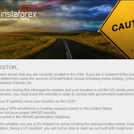
صغير الحجم
فروق الأسعار - أرباح طائلة
ISITOR,
ess shows that you are currently located in the USA. If you are a resident of the Uni
30% مكافأة
ibited from using the services of InstaFintech Group including online trading, online
مع إنستا فوركس، يمكنك الوصول إلى
drawal of funds, etc.
فرص تنافسية حقيقية: رافعة مالية تصل
لكل إيداع
k you are seeing this message by mistake and your location is not the US, kindly pro
إلى 1:5000، وبعض من أفضل فروق
herwise, you must leave the website in order to comply with government restrictions
الأسعار والعمولات في السوق، وظروف
ur IP address show your location as the USA?
سرعة
مواتية لتداول الأسهم والمؤشرات
sing a VPN provided by a hosting company based in the United States;
oes not have proper WHOIS records;
في التجارة وعلى الطريق السريع
occurred in the WHOIS geolocation database.
irm whether you are a US resident or not by clicking the relevant button below. If y
ption, being a US resident, you will not be able to open an account with InstaForex
لقد طورنا نظام مكافآت يجعل التداول
جائزة هديتك الشخصية الكبرى