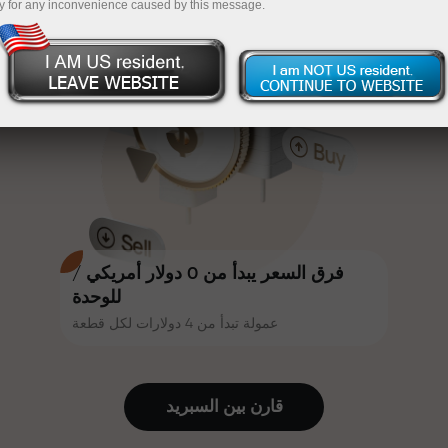
y for any inconvenience caused by this message.
أكثر جاذبية. يمكن لكل عميل في إنستا
InstaForex
قم بإيداع المبلغ في حسابك باستخدام $333 — اختر هدية
فوركس الحصول على مكافأة تصل إلى
30% على إيداعه، والاستفادة من
تصل قيمتها إلى $1,500
عروض ترويجية وعروض خاصة أخرى.
تداول بدون مخاطرة -
نحن نضمن أرباحك
تتشارك سرعة المسار وسرعة التداول
مكافأة تصل إلى 1000 ضعف - أكبر
نفس القيم. يُضفي أليش لوبرايس
مضاعف في السوق
عناصر الحماس والانضباط على عالم
التداول، ويعمل كشريك يُلهم العملاء
لتحقيق أهداف طموحة.
فرق السعر يبدأ من 0 دولار أمريكي /
للوحدة
عمولة تبدأ من 4 دولارات لكل قطعة
نقدم هدايا حقيقية، وليست مكافآت أو
رموز ترويجية. يحصل كل عميل في
إنستا فوركس على هاتف آيفون أو ماك
قارن بين السبرید
بوك أو رحلة أحلامه بمجرد إيداعه مبلغًا
من المال.