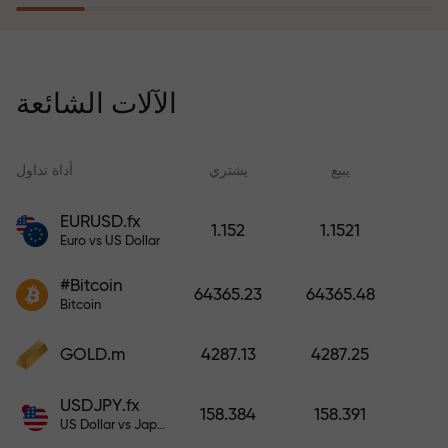
يُعوّض برنامج التأمين ضد المخاطر
خسائرك ويضمن لك مضاعفة أرباحك
الآلات الشائعة
ثلاث مرات خلال ستة أشهر. تداول
براحة بال تامة، فرأس مالك في أمان!
ید
يبيع
يشتري
أداة تداول
EURUSD.fx
1.152
1.1521
Euro vs US Dollar
أودع أموالاً واحصل على مكافأة تفوق
قيمة إيداعك بألف مرة. هذا ليس خطأً
#Bitcoin
64365.23
64365.48
مطبعياً. كلما زاد مبلغ الإيداع، زادت
Bitcoin
قيمة المكافأة.
GOLD.m
4287.13
4287.25
USDJPY.fx
158.384
158.391
US Dollar vs Japanese Yen