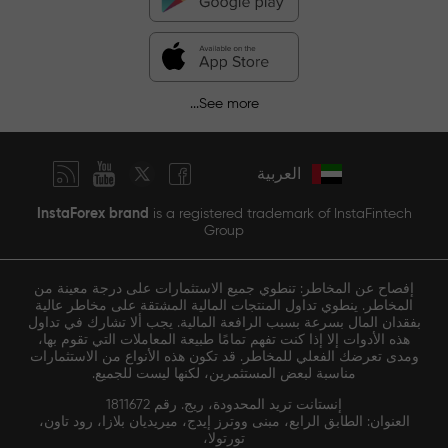
See more...
العربية
InstaForex brand
is a registered trademark of InstaFintech
Group
إفصاح عن المخاطر: تنطوي جميع الاستثمارات على درجة معينة من
المخاطر. ينطوي تداول المنتجات المالية المشتقة على مخاطر عالية
بفقدان المال بسرعة بسبب الرافعة المالية. يجب ألا تشارك في تداول
هذه الأدوات إلا إذا كنت تفهم تمامًا طبيعة المعاملات التي تقوم بها،
ومدى تعرضك الفعلي للمخاطر. قد تكون هذه الأنواع من الاستثمارات
مناسبة لبعض المستثمرين، لكنها ليست للجميع.
إنستانت تريد المحدودة، ريج. رقم 1811672
العنوان: الطابق الرابع، مبنى ووترز إيدج، ميريديان بلازا، رود تاون،
تورتولا،