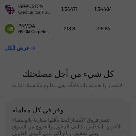
GBPUSD.fx
1.34471
1.34484
Great Britain Pound vs US Dollar
#NVDA
218.8
218.86
NVIDIA Corp Nasdaq Stock Exchange (Nasdaq) USD
عرض الكل
كل شيء من أجل مصلحتك
الانتشار والحماية والمكافآت هي مفاتيح مكاسبك الثابتة
وفر في كل معاملة
تتميز فروق الأسعار لدينا بأقلها مقارنةً بالوسطاء
الآخرين. انخفاض تكاليف الدخول والخروج من السوق
يعني تحقيق أرباح أكبر على المدى الطويل.