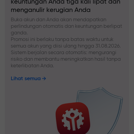
keuntungan Anda tiga kali lipat dan
menganulir kerugian Anda
Buka akun dan Anda akan mendapatkan
perlindungan otomatis dan keuntungan berlipat
ganda.
Promosi ini berlaku tanpa batas waktu untuk
semua akun yang diisi ulang hingga 31.08.2026.
Sistem berjalan secara otomatis: mengurangi
risiko dan membantu meningkatkan hasil tanpa
keterlibatan Anda.
Lihat semua