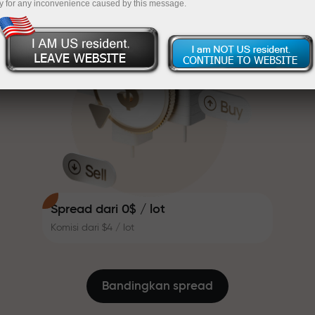
y for any inconvenience caused by this message.
sistem bonus yang membuat
InstaForex
Deposit ke akun Anda $333 — pilih hadiah senilai
trading semakin menarik. Setiap
klien InstaForex dapat menerima
hingga $1,500
bonus hingga 30% dari deposit
Trading bebas risiko — kami
mereka dan memanfaatkan
menjamin profit Anda
promosi serta penawaran spesial
lainnya.
Kecepatan balap dan trading
Bonus hingga X1000 — pengganda
memiliki nilai yang sama. Aleš
terbesar pada pasar
Loprais menghadirkan unsur-unsur
kecepatan dan disiplin ke dalam
dunia trading, bertindak sebagai
mitra yang menginspirasi klien
Spread dari 0$ / lot
untuk mencapai tujuan ambisius.
Komisi dari $4 / lot
Kami memberikan hadiah
sungguhan, bukan bonus atau
kode promo. Setiap klien
Bandingkan spread
InstaForex mendapatkan iPhone,
MacBook, atau perjalanan impian