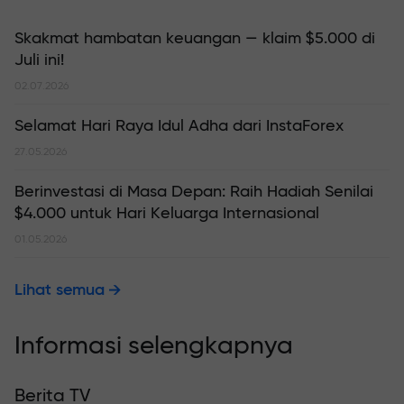
Skakmat hambatan keuangan — klaim $5.000 di
Juli ini!
02.07.2026
Selamat Hari Raya Idul Adha dari InstaForex
27.05.2026
Berinvestasi di Masa Depan: Raih Hadiah Senilai
$4.000 untuk Hari Keluarga Internasional
01.05.2026
Lihat semua
Informasi selengkapnya
Berita TV