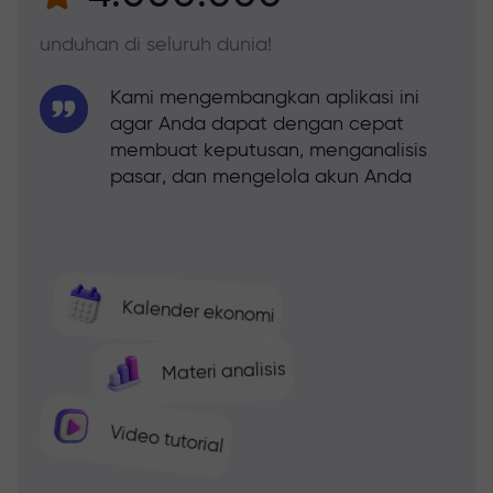
unduhan di seluruh dunia!
Kami mengembangkan aplikasi ini
agar Anda dapat dengan cepat
membuat keputusan, menganalisis
pasar, dan mengelola akun Anda
Kalender ekonomi
Materi analisis
Video tutorial