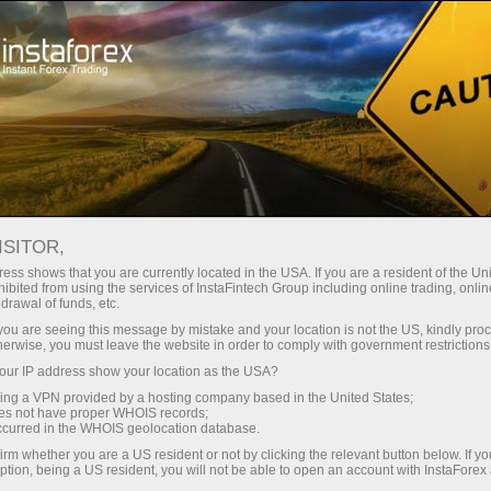
Spread
kecil — keuntungan besar
ISITOR,
ess shows that you are currently located in the USA. If you are a resident of the Uni
Bonus 30%
ibited from using the services of InstaFintech Group including online trading, online
Dengan InstaForex, Anda
drawal of funds, etc.
mendapatkan akses ke peluang
untuk setiap deposit
k you are seeing this message by mistake and your location is not the US, kindly pro
yang benar-benar kompetitif:
herwise, you must leave the website in order to comply with government restrictions
leverage hingga 1:5.000, spread
ur IP address show your location as the USA?
Kecepatan
dan komisi terbaik di pasar, dan
sing a VPN provided by a hosting company based in the United States;
kondisi yang menguntungkan
oes not have proper WHOIS records;
dalam trading dan di track balap
occurred in the WHOIS geolocation database.
untuk trading saham dan indeks.
irm whether you are a US resident or not by clicking the relevant button below. If y
ption, being a US resident, you will not be able to open an account with InstaForex
Jackpot hadiah pribadi Anda
Kami telah mengembangkan