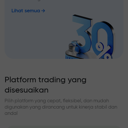
Lihat semua
Platform trading yang
disesuaikan
Pilih platform yang cepat, fleksibel, dan mudah
digunakan yang dirancang untuk kinerja stabil dan
andal