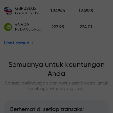
GBPUSD.fx
1.34946
1.34958
Great Britain Pound vs US Dollar
#NVDA
223.95
224.01
NVIDIA Corp Nasdaq Stock Exchange (Nasdaq) USD
Lihat semua
Semuanya untuk keuntungan
Anda
Spread, perlindungan, dan bonus adalah kunci untuk
keuntungan Anda yang stabil
Berhemat di setiap transaksi