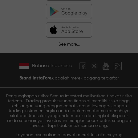
See more...
Bahasa Indonesia
Brand InstaForex
adalah merek dagang terdaftar
Pengungkapan risiko: Semua investasi melibatkan tingkat risiko
tertentu. Trading produk turunan finansial memiliki risiko tinggi
kehilangan uang dengan cepat karena leverage. Jangan
trading instrumen ini jika anda tidak memahami sepenuhnya
sifat dari transaksi yang anda masuki dan tingkat eksposur
anda sebenarnya. Investasi ini mungkin cocok untuk sebagian
investor, tapi tidak untuk semua orang.
Layanan disediakan di bawah merek InstaForex yang