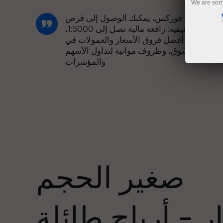
We are sorr
مع إنستا فوركس، يمكنك الوصول إلى فرص
تنافسية حقيقية: رافعة مالية تصل إلى 1:5000،
وبعض من أفضل فروق الأسعار والعمولات في
السوق، وظروف مواتية لتداول الأسهم
والمؤشرات
لقد طورنا نظام مكافآت يجعل التداول أكثر
جاذبية. يمكن لكل عميل في إنستا فوركس
عدد
الحصول على مكافأة تصل إلى 30% على
يداعه، والاستفادة من عروض ترويجية وعروض
خاصة أخرى.
صغير الحجم
تتشارك سرعة المسار وسرعة التداول نفس
القيم. يُضفي أليش لوبرايس عناصر الحماس
 - أرباح طائلة
والانضباط على عالم التداول، ويعمل كشريك