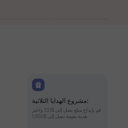
اولين
مشروع الهدايا الثلاثية:
التح
س وعزز
قم بإيداع مبلغ يصل إلى $333 واختر
التوقعات
أرباحك
هدية بقيمة تصل إلى $1,500
والعملات