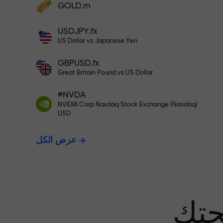
GOLD.m
أودع أموالاً واحصل على مكافأة تفوق قيمة
إيداعك بألف مرة. هذا ليس خطأً مطبعياً. كلما
USDJPY.fx
زاد مبلغ الإيداع، زادت قيمة المكافأة.
US Dollar vs Japanese Yen
GBPUSD.fx
Great Britain Pound vs US Dollar
 نضمن أرباحك
#NVDA
NVIDIA Corp Nasdaq Stock Exchange (Nasdaq)
USD
مكافأة تصل إلى 1000 ضعف - أكبر
عرض الكل
عف في السوق
حتك