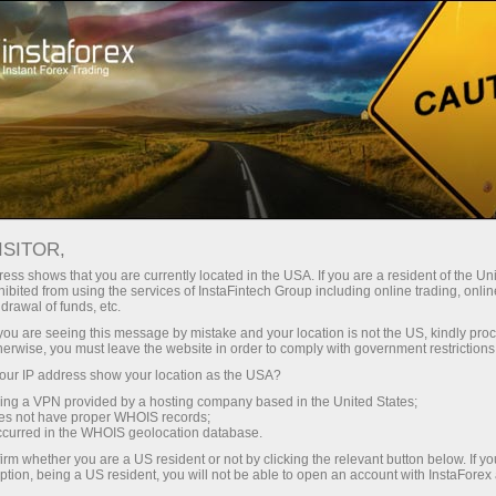
حب
منصة التداول
فتح الحساب الفوري
للمبتدئين
للمستثمرين
للشركاء
الحمل
staFo
ISITOR,
ess shows that you are currently located in the USA. If you are a resident of the Uni
ibited from using the services of InstaFintech Group including online trading, online
drawal of funds, etc.
k you are seeing this message by mistake and your location is not the US, kindly pro
herwise, you must leave the website in order to comply with government restrictions
ur IP address show your location as the USA?
sing a VPN provided by a hosting company based in the United States;
oes not have proper WHOIS records;
occurred in the WHOIS geolocation database.
irm whether you are a US resident or not by clicking the relevant button below. If y
ption, being a US resident, you will not be able to open an account with InstaForex