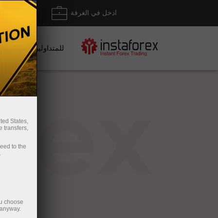
ادخل في الغرفة
إيداع/ س
للمتداولين
rex
ted States,
 transfers,
ceed to the
.
ou choose
 anyway.