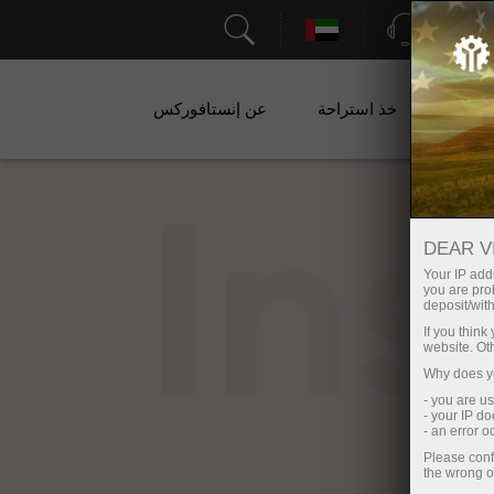
الدعم
ات
خذ استراحة
عن إنستافوركس
In
DEAR V
Your IP addr
you are proh
deposit/with
If you thin
website. Ot
Why does yo
- you are u
- your IP d
- an error 
Please conf
the wrong o