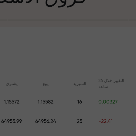
التغيير خلال 24
السبرید
يبيع
يشتري
ساعة
في التجارة وعلى 
1.15572
1.15582
16
0.00327
ليلات مع FX.CO
دورات عبر الإنترنت
جائزة هديتك ا
 اليومية لسوق الفوركس
تعلم التداول من الصفر - دورات
64955.99
64956.24
25
-22.41
 الرقمية والعقود الآجلة
وندوات عبر الإنترنت لجميع
المستويات