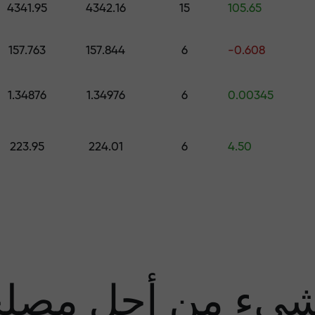
4341.95
4342.16
15
105.65
قم بإيداع المبلغ في حسابك باستخدام $333 — اختر هدية تصل قيمتها إلى $1,500
157.763
157.844
6
-0.608
تداول بدون مخاطرة -
1.34876
1.34976
6
0.00345
نحن
223.95
224.01
6
4.50
مضا
يء من أجل مصل