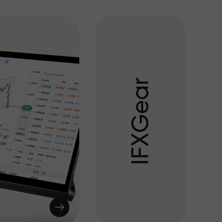
r
a
e
G
X
F
I