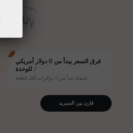
فرق السعر يبدأ من 0 دولار أمريكي
/ للوحدة
عمولة تبدأ من 4 دولارات لكل قطعة
قارن بين السبرید