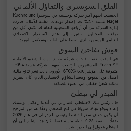
القلق السويسري والتفاؤل الألماني
انخفضت أسهم أكبر شركة لوجستية في سويسرا Kuehne und
Nagel بنسبة 2.7% بعد إصدار توقعات مخيبة للآمال. حذرت
إدارة الشركة من أن أرباحها التشغيلية للعام قد تكون أقل من
توقعات المحللين، مشيرة إلى عدم الاستقرار الاقتصادي
العالمي المستمر، الذي يضغط على الطلب وسلاسل التوريد.
فوش يفاجئ السوق
في الوقت نفسه، فاجأت شركة تصنيع زيوت التشحيم الألمانية
Fuchs SE المستثمرين. ارتفعت أسهم الشركة بنسبة 5.4%،
متفوقة على مؤشر STOXX 600 الأوروبي، بعد نشر نتائج مالية
أفضل من المتوقع. وسط التشاؤم الاقتصادي العام، كان التقرير
بمثابة شعاع حقيقي من الضوء للصناعة.
الفيدرالي يبطئ
قال رئيس بنك الاحتياطي الفيدرالي في أتلانتا رافائيل بوستيك
إنه لا يتوقع نجاحًا سريعًا في كبح التضخم. وفقًا له، من المرجح
أن يكون خفض سعر الفائدة الرئيسي للفيدرالي في عام 2025
ضئيلًا - بنسبة 0.25 نقطة مئوية فقط. كان هذا إشارة إلى أن
المنظم يتحول إلى الحذر الشديد.