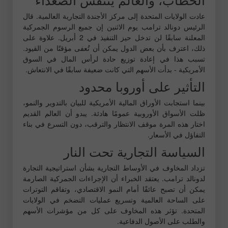
عادت الولايات المتحدة إلى مركز الأجندة التجارية العالمية. قال
الرئيس دونالد ترامب يوم الاثنين إن جميع الرسوم الجمركية
المعلنة سابقًا لن تدخل حيز التنفيذ في 2 أبريل. علاوة على
ذلك، اعترف بأن بعض الدول يمكن أن تُعفى مؤقتًا من القيود.
تسبب هذا في إعادة توزيع حادة لرأس المال في السوق
الأمريكية - بدأت الأسهم التي كانت ضعيفة سابقًا في الانتعاش.
التأثير على أوروبا محدود
بينما استجابت الأوراق المالية الأمريكية للبيان بالتدوير والنمو،
ظلت الأسواق الأوروبية عمومًا هادئة. يبدو أن العالم القديم
اختار هذه المرة موقف الانتظار والترقب، دون التسرع في بناء
التفاؤل في الأسعار.
السياسة التجارية تحت النار
تزداد المخاوف في الأوساط التجارية بشأن استراتيجية التجارة
لدونالد ترامب. يعتقد الخبراء أن الإجراءات الجمركية الصارمة
يمكن أن تصبح عائقًا أمام النمو الاقتصادي، وتفاقم التوترات
على الساحة العالمية وتسريع عمليات التضخم في الولايات
المتحدة. تؤثر هذه المخاوف على كل من مؤشرات الأسهم
والطلب على الأصول الدفاعية.