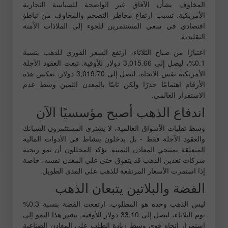
المخاوف بشأن الآفاق غير الواضحة للسياسة التجارية
الأمريكية. تسبب ارتفاع مخاطر التضخم والمخاوف من تباطؤ
اقتصادي في سعي المستثمرين للجوء إلى الملاذات الآمنة
التقليدية.
اعتبارًا من صباح الثلاثاء، ارتفع السعر الفوري للذهب بنسبة
0.1%، ليصل إلى 3,015.66 دولار للأوقية. تبعت العقود الآجلة
الأمريكية نفس الاتجاه، لتصل إلى 3,019.70 دولار. تعكس هذه
الأرقام اهتمامًا حذرًا ولكن ثابتًا بالمعدن الثمين وسط عدم
الاستقرار العالمي.
اندفاع الذهب أصبح مؤسسيًا الآن
وسط تقلبات الأسواق العالمية، لا يشتري المستثمرون السبائك
والعقود الآجلة فقط - بل يدخلون بنشاط في الأدوات المالية
المتعلقة بمنتجي المعادن الثمينة. يؤكد المحللون أن نمو ربحية
شركات تعدين الذهب قد يتفوق حتى على المعدن نفسه، خاصة
إذا استمرت الأسعار المرتفعة للذهب على المدى الطويل.
الفضة والبلاتين يتبعان الذهب
ليس الذهب وحده هو المطلوب. ارتفعت الفضة بنسبة 0.3%
يوم الثلاثاء، لتصل إلى 33.10 دولار للأوقية. يشير هذا النمو إلى
استمرار اتجاه قوي وسط زيادة الطلب على المعادن الصناعية