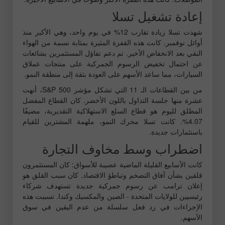
إعادة تشغيل تسلا
شهدت تسلا زيادة تقارب 12% في يوم واحد، وهي الأكبر منذ
أوائل نوفمبر. كانت هذه القفزة المثيرة بمثابة نسمة من الهواء
النقي بعد الانخفاض الأخير. تم دعم تفاؤل المستثمرين بشائعات
عن احتمال تخفيض الرسوم الجمركية على منتجات عملاق
السيارات، مما ساعد الأسهم على العودة بثقة إلى منطقة النمو.
من بين القطاعات الـ 11 التي تشكل مؤشر S&P 500، أنهت
عشرة منها جلسة التداول باللون الأخضر. كان القطاع المفضل
المطلق لليوم هو قطاع السلع الاستهلاكية التقديرية، مضيفًا
4.07%. كانت تسلا محرك النمو، ملهمة المشترين للقيام
باستثمارات جديدة.
اضطراب وسط مخاوف التجارة
كانت الأسابيع القليلة الماضية عصيبة للأسواق: كان المستثمرون
قلقين بشأن آفاق التضخم وتباطؤ الاقتصاد. كان سبب القلق هو
إعلان ترامب عن رسوم جمركية جديدة تستهدف شركاء
رئيسيين للولايات المتحدة - الصين والمكسيك وكندا. تسببت هذه
الإجراءات في رد فعل سلسلة من عدم اليقين في سوق
الأسهم.