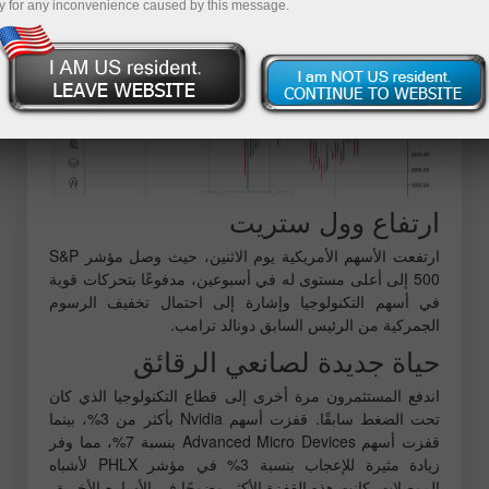
y for any inconvenience caused by this message.
ارتفاع وول ستريت
ارتفعت الأسهم الأمريكية يوم الاثنين، حيث وصل مؤشر S&P
500 إلى أعلى مستوى له في أسبوعين، مدفوعًا بتحركات قوية
في أسهم التكنولوجيا وإشارة إلى احتمال تخفيف الرسوم
الجمركية من الرئيس السابق دونالد ترامب.
حياة جديدة لصانعي الرقائق
اندفع المستثمرون مرة أخرى إلى قطاع التكنولوجيا الذي كان
تحت الضغط سابقًا. قفزت أسهم Nvidia بأكثر من 3%، بينما
قفزت أسهم Advanced Micro Devices بنسبة 7%، مما وفر
زيادة مثيرة للإعجاب بنسبة 3% في مؤشر PHLX لأشباه
الموصلات. كانت هذه القفزة الأكثر وضوحًا في الأسابيع الأخيرة.