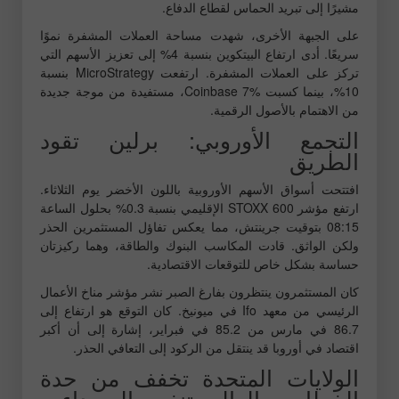
مشيرًا إلى تبريد الحماس لقطاع الدفاع.
على الجبهة الأخرى، شهدت مساحة العملات المشفرة نموًا
سريعًا. أدى ارتفاع البيتكوين بنسبة 4% إلى تعزيز الأسهم التي
تركز على العملات المشفرة. ارتفعت MicroStrategy بنسبة
10%، بينما كسبت Coinbase 7%، مستفيدة من موجة جديدة
من الاهتمام بالأصول الرقمية.
التجمع الأوروبي: برلين تقود
الطريق
افتتحت أسواق الأسهم الأوروبية باللون الأخضر يوم الثلاثاء.
ارتفع مؤشر STOXX 600 الإقليمي بنسبة 0.3% بحلول الساعة
08:15 بتوقيت جرينتش، مما يعكس تفاؤل المستثمرين الحذر
ولكن الواثق. قادت المكاسب البنوك والطاقة، وهما ركيزتان
حساسة بشكل خاص للتوقعات الاقتصادية.
كان المستثمرون ينتظرون بفارغ الصبر نشر مؤشر مناخ الأعمال
الرئيسي من معهد Ifo في ميونيخ. كان التوقع هو ارتفاع إلى
86.7 في مارس من 85.2 في فبراير، إشارة إلى أن أكبر
اقتصاد في أوروبا قد ينتقل من الركود إلى التعافي الحذر.
الولايات المتحدة تخفف من حدة
الخطاب، والعالم يتنفس الصعداء