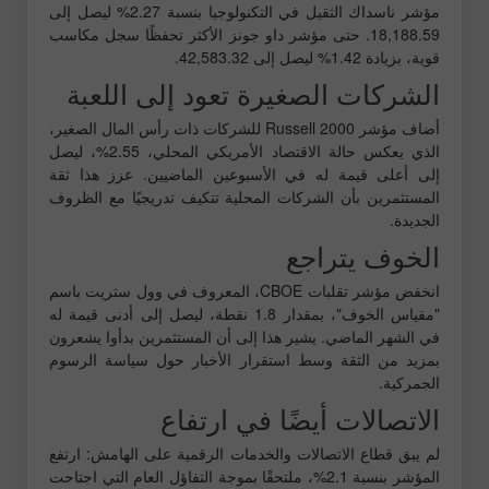
مؤشر ناسداك الثقيل في التكنولوجيا بنسبة 2.27% ليصل إلى
18,188.59. حتى مؤشر داو جونز الأكثر تحفظًا سجل مكاسب
قوية، بزيادة 1.42% ليصل إلى 42,583.32.
الشركات الصغيرة تعود إلى اللعبة
أضاف مؤشر Russell 2000 للشركات ذات رأس المال الصغير،
الذي يعكس حالة الاقتصاد الأمريكي المحلي، 2.55%، ليصل
إلى أعلى قيمة له في الأسبوعين الماضيين. عزز هذا ثقة
المستثمرين بأن الشركات المحلية تتكيف تدريجيًا مع الظروف
الجديدة.
الخوف يتراجع
انخفض مؤشر تقلبات CBOE، المعروف في وول ستريت باسم
"مقياس الخوف"، بمقدار 1.8 نقطة، ليصل إلى أدنى قيمة له
في الشهر الماضي. يشير هذا إلى أن المستثمرين بدأوا يشعرون
بمزيد من الثقة وسط استقرار الأخبار حول سياسة الرسوم
الجمركية.
الاتصالات أيضًا في ارتفاع
لم يبق قطاع الاتصالات والخدمات الرقمية على الهامش: ارتفع
المؤشر بنسبة 2.1%، ملتحقًا بموجة التفاؤل العام التي اجتاحت