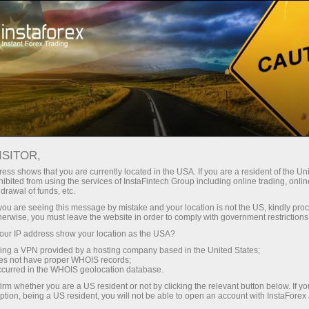
للمتداولين
تحليلات الفوركس
المراجعات التحليلية
News
ISITOR,
ess shows that you are currently located in the USA. If you are a resident of the Uni
25.03.2025 11:57 AM
ibited from using the services of InstaFintech Group including online trading, online
drawal of funds, etc.
ارتفاع الذهب، وتعزيز العملات الرقمية:
k you are seeing this message by mistake and your location is not the US, kindly pro
herwise, you must leave the website in order to comply with government restrictions
مارس يصبح شهر الانطلاقة في الأسواق
ur IP address show your location as the USA?
sing a VPN provided by a hosting company based in the United States;
oes not have proper WHOIS records;
occurred in the WHOIS geolocation database.
irm whether you are a US resident or not by clicking the relevant button below. If y
ption, being a US resident, you will not be able to open an account with InstaForex