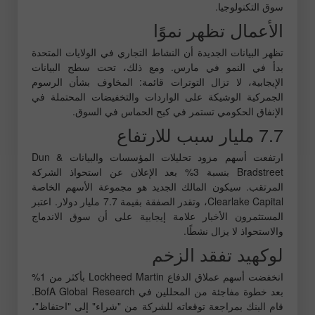
سوق التكنولوجيا.
الأعمال تظهر نموًا
تظهر البيانات الجديدة أن النشاط التجاري في الولايات المتحدة
بدأ في النمو في مارس. ومع ذلك، تحت سطح البيانات
الإيجابية، لا تزال التوترات قائمة: المخاوف بشأن الرسوم
الجمركية الوشيكة على الواردات والتخفيضات المحتملة في
الإنفاق الحكومي تستمر في كبح الحماس في السوق.
7.7 مليار سبب للارتفاع
ارتفعت أسهم مزود تحليلات المؤسسات والبيانات Dun &
Bradstreet بنسبة 3% بعد الإعلان عن استحواذ الشركة
المرتقب. سيكون المالك الجديد هو مجموعة الأسهم الخاصة
Clearlake Capital، وتقدر الصفقة بقيمة 7.7 مليار دولار. اعتبر
المستثمرون الأخبار علامة إيجابية على أن سوق الاندماج
والاستحواذ لا يزال نشطًا.
لوكهيد تفقد الزخم
انخفضت أسهم عملاق الدفاع Lockheed Martin بأكثر من 1%
بعد خطوة مفاجئة من المحللين في BofA Global Research.
قام البنك بمراجعة توقعاته للشركة من "شراء" إلى "احتفاظ"،