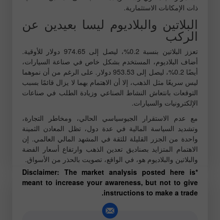
ذات الإمكانات الاستثمارية.
البلاتين والبلاديوم ليسا بعيدين عن
الركب
تعزز البلاتين بنسبة 0.2%، ليصل إلى 974.65 دولار للأوقية.
أضاف البلاديوم، المستخدم بشكل خاص في صناعة السيارات،
أيضًا 0.2%، ليصل إلى 953.53 دولار. على الرغم من أن نموهما
ليس سريعًا مثل الذهب، إلا أن الاهتمام بهما لا يزال قائمًا بسبب
التوقعات بانتعاش النشاط الصناعي وزيادة الطلب في صناعات
الإلكترونيات والسيارات.
مع عدم الاستقرار الجيوسياسي الحالي، ومخاطر التجارة،
وتشديد السياسة المالية في عدة دول، تظل المعادن الثمينة
واحدة من الجزر القليلة للثقة في المشهد المالي العالمي. إن
الاهتمام المتزايد بصناديق تعدين الذهب وارتفاع أسعار الفضة
والبلاتين والبلاديوم هو، في الواقع، تصويت بالحذر من الأسواق.
*Disclaimer: The market analysis posted here is
meant to increase your awareness, but not to give
instructions to make a trade.