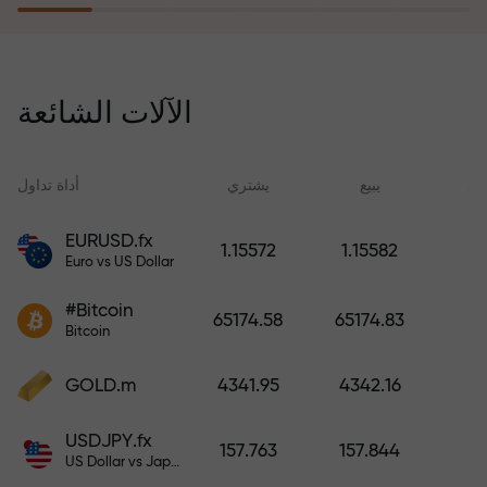
يُعوّض برنامج التأمين ضد المخاطر
خسائرك ويضمن لك مضاعفة أرباحك
الآلات الشائعة
ثلاث مرات خلال ستة أشهر. تداول
براحة بال تامة، فرأس مالك في أمان!
ید
يبيع
يشتري
أداة تداول
EURUSD.fx
1.15572
1.15582
Euro vs US Dollar
أودع أموالاً واحصل على مكافأة تفوق
قيمة إيداعك بألف مرة. هذا ليس خطأً
#Bitcoin
65174.58
65174.83
مطبعياً. كلما زاد مبلغ الإيداع، زادت
Bitcoin
قيمة المكافأة.
GOLD.m
4341.95
4342.16
USDJPY.fx
157.763
157.844
US Dollar vs Japanese Yen