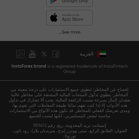
See more...
العربية
InstaForex brand
is a registered trademark of InstaFintech
Group
إفصاح عن المخاطر: تنطوي جميع الاستثمارات على درجة معينة من
المخاطر. ينطوي تداول المنتجات المالية المشتقة على مخاطر عالية
بفقدان المال بسرعة بسبب الرافعة المالية. يجب ألا تشارك في تداول
هذه الأدوات إلا إذا كنت تفهم تمامًا طبيعة المعاملات التي تقوم بها،
ومدى تعرضك الفعلي للمخاطر. قد تكون هذه الأنواع من الاستثمارات
مناسبة لبعض المستثمرين، لكنها ليست للجميع.
إنستانت تريد المحدودة، ريج. رقم 1811672
العنوان: الطابق الرابع، مبنى ووترز إيدج، ميريديان بلازا، رود تاون،
تورتولا،