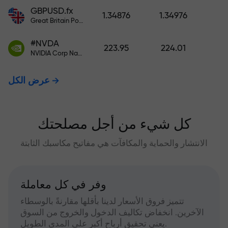
GBPUSD.fx
1.34876
1.34976
Great Britain Pound vs US Dollar
#NVDA
223.95
224.01
NVIDIA Corp Nasdaq Stock Exchange (Nasdaq) USD
عرض الكل
كل شيء من أجل مصلحتك
الانتشار والحماية والمكافآت هي مفاتيح مكاسبك الثابتة
وفر في كل معاملة
تتميز فروق الأسعار لدينا بأقلها مقارنةً بالوسطاء
الآخرين. انخفاض تكاليف الدخول والخروج من السوق
يعني تحقيق أرباح أكبر على المدى الطويل.