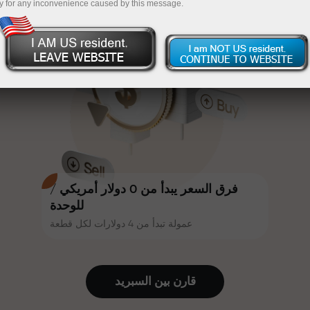
y for any inconvenience caused by this message.
أكثر جاذبية. يمكن لكل عميل في إنستا
InstaForex
قم بإيداع المبلغ في حسابك باستخدام $333 — اختر هدية
فوركس الحصول على مكافأة تصل إلى
30% على إيداعه، والاستفادة من
تصل قيمتها إلى $1,500
عروض ترويجية وعروض خاصة أخرى.
تداول بدون مخاطرة -
نحن نضمن أرباحك
تتشارك سرعة المسار وسرعة التداول
مكافأة تصل إلى 1000 ضعف - أكبر
نفس القيم. يُضفي أليش لوبرايس
مضاعف في السوق
عناصر الحماس والانضباط على عالم
التداول، ويعمل كشريك يُلهم العملاء
لتحقيق أهداف طموحة.
فرق السعر يبدأ من 0 دولار أمريكي /
للوحدة
عمولة تبدأ من 4 دولارات لكل قطعة
نقدم هدايا حقيقية، وليست مكافآت أو
رموز ترويجية. يحصل كل عميل في
إنستا فوركس على هاتف آيفون أو ماك
قارن بين السبرید
بوك أو رحلة أحلامه بمجرد إيداعه مبلغًا
من المال.