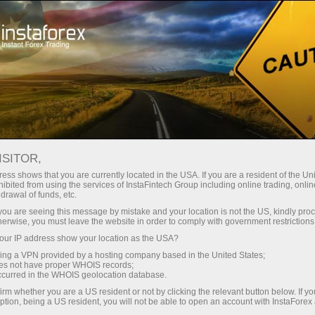
صغير الحجم
فروق الأسعار - أرباح طائلة
ISITOR,
ess shows that you are currently located in the USA. If you are a resident of the Uni
30% مكافأة
ibited from using the services of InstaFintech Group including online trading, online
مع إنستا فوركس، يمكنك الوصول إلى
drawal of funds, etc.
فرص تنافسية حقيقية: رافعة مالية تصل
لكل إيداع
k you are seeing this message by mistake and your location is not the US, kindly pro
إلى 1:5000، وبعض من أفضل فروق
herwise, you must leave the website in order to comply with government restrictions
الأسعار والعمولات في السوق، وظروف
ur IP address show your location as the USA?
سرعة
مواتية لتداول الأسهم والمؤشرات
sing a VPN provided by a hosting company based in the United States;
oes not have proper WHOIS records;
في التجارة وعلى الطريق السريع
occurred in the WHOIS geolocation database.
irm whether you are a US resident or not by clicking the relevant button below. If y
ption, being a US resident, you will not be able to open an account with InstaForex
لقد طورنا نظام مكافآت يجعل التداول
جائزة هديتك الشخصية الكبرى