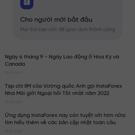
Cho người mới bắt đầu
Mọi thứ bạn cần để giao dịch thành công
Ngày 6 tháng 9 - Ngày Lao động ở Hoa Kỳ và
Canada
29.08.2022
Tạp chí IIM của Vương quốc Anh gọi InstaForex
Nhà Môi giới Ngoại hối Tốt nhất năm 2022
25.08.2022
Ứng dụng InstaForex nay còn tuyệt vời hơn nữa:
tìm hiểu thêm về các bản cập nhật toàn cầu
19.07.2022