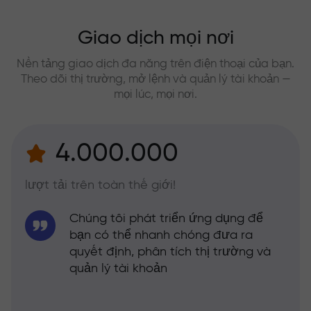
Giao dịch mọi nơi
Nền tảng giao dịch đa năng trên điện thoại của bạn.
Theo dõi thị trường, mở lệnh và quản lý tài khoản —
mọi lúc, mọi nơi.
4.000.000
lượt tải trên toàn thế giới!
Chúng tôi phát triển ứng dụng để
bạn có thể nhanh chóng đưa ra
quyết định, phân tích thị trường và
quản lý tài khoản