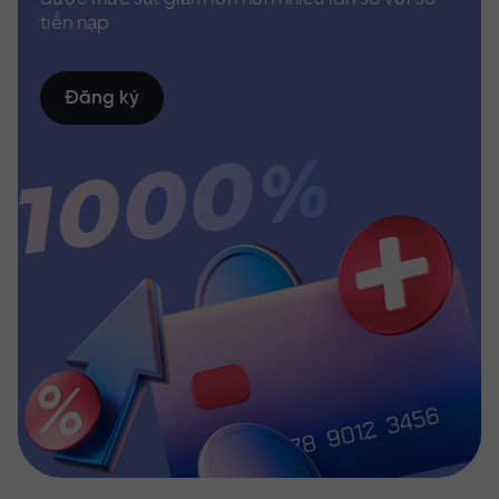
tiền nạp
Đăng ký