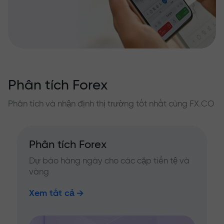
Phân tích Forex
Phân tích và nhận định thị trường tốt nhất cùng FX.CO
Phân tích Forex
Dự báo hàng ngày cho các cặp tiền tệ và
vàng
Xem tất cả