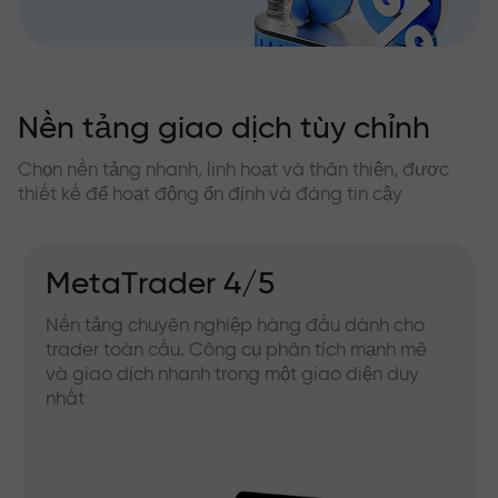
Nền tảng giao dịch tùy chỉnh
Chọn nền tảng nhanh, linh hoạt và thân thiện, được
thiết kế để hoạt động ổn định và đáng tin cậy
MetaTrader 4/5
Nền tảng chuyên nghiệp hàng đầu dành cho
trader toàn cầu. Công cụ phân tích mạnh mẽ
và giao dịch nhanh trong một giao diện duy
nhất