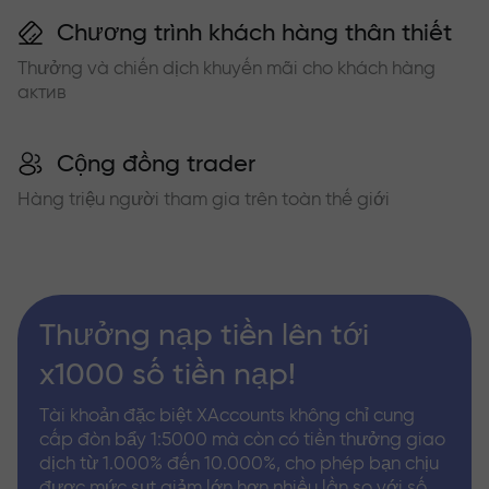
Chương trình khách hàng thân thiết
Thưởng và chiến dịch khuyến mãi cho khách hàng
актив
Cộng đồng trader
Hàng triệu người tham gia trên toàn thế giới
Thưởng nạp tiền lên tới
x1000 số tiền nạp!
Tài khoản đặc biệt XAccounts không chỉ cung
cấp đòn bẩy 1:5000 mà còn có tiền thưởng giao
dịch từ 1.000% đến 10.000%, cho phép bạn chịu
được mức sụt giảm lớn hơn nhiều lần so với số