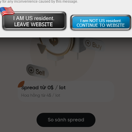
y for any inconvenience caused by this message.
thưởng giúp giao dịch hấp dẫn
InstaForex
Nạp $333 — chọn quà trị giá lên tới $1,500
hơn. Mỗi khách hàng InstaForex có
thể nhận thưởng lên tới 30% tiền
nạp và tận dụng các chương trình
Giao dịch không rủi ro — chúng tôi
khuyến mãi và ưu đãi đặc biệt
đảm bảo lợi nhuận của bạn
khác.
Tốc độ trên đường đua và tốc độ
Thưởng lên tới X1000 — hệ số nhân
giao dịch có cùng giá trị. Aleš
lớn nhất trên thị trường
Loprais mang tinh thần quyết tâm
và kỷ luật vào thế giới giao dịch,
với vai trò đối tác truyền cảm hứng
giúp khách hàng đạt được những
Spread từ 0$ / lot
mục tiêu tham vọng.
Hoa hồng từ 4$ / lot
Chúng tôi tặng quà thật, không
phải bonus hay mã khuyến mãi.
Mỗi khách hàng InstaForex có thể
So sánh spread
nhận iPhone, MacBook hoặc
chuyến du lịch mơ ước chỉ với một