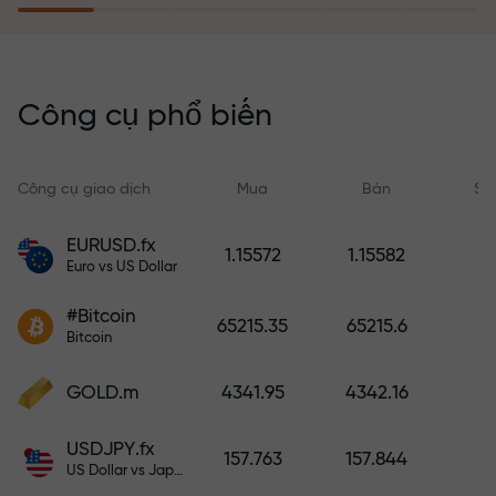
lần nạp tiền.
Chương trình bảo hiểm rủi ro sẽ
hoàn trả thua lỗ và đảm bảo nhân
Công cụ phổ biến
ba lợi nhuận trong vòng 6 tháng.
Giao dịch an tâm — vốn của bạn
được bảo vệ!
Công cụ giao dịch
Mua
Bán
Sp
EURUSD.fx
1.15572
1.15582
Euro vs US Dollar
Nạp tiền và nhận thưởng gấp
1.000 lần số tiền nạp. X1000 không
#Bitcoin
65215.35
65215.6
phải lỗi đánh máy. Số tiền nạp
Bitcoin
càng lớn, hệ số nhân càng cao.
GOLD.m
4341.95
4342.16
USDJPY.fx
157.763
157.844
US Dollar vs Japanese Yen