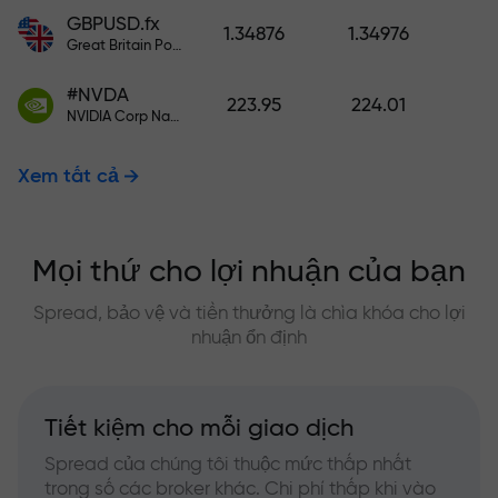
GBPUSD.fx
1.34876
1.34976
Great Britain Pound vs US Dollar
#NVDA
223.95
224.01
NVIDIA Corp Nasdaq Stock Exchange (Nasdaq) USD
Xem tất cả
Mọi thứ cho lợi nhuận của bạn
Spread, bảo vệ và tiền thưởng là chìa khóa cho lợi
nhuận ổn định
Tiết kiệm cho mỗi giao dịch
Spread của chúng tôi thuộc mức thấp nhất
trong số các broker khác. Chi phí thấp khi vào