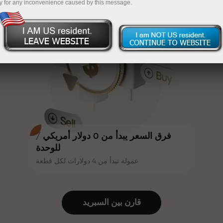
y for any inconvenience caused by this message.
أكثر جاذبية. يمكن لكل عميل في إنستا
InstaForex
قم بإيداع المبلغ في حسابك باستخدام $333 — اختر هدية
فوركس الحصول على مكافأة تصل إلى
30% على إيداعه، والاستفادة من
تصل قيمتها إلى $1,500
عروض ترويجية وعروض خاصة أخرى.
تداول بدون مخاطرة -
نحن نضمن أرباحك
تتشارك سرعة المسار وسرعة التداول
مكافأة تصل إلى 1000 ضعف - أكبر
نفس القيم. يُضفي أليش لوبرايس
مضاعف في السوق
عناصر الحماس والانضباط على عالم
التداول، ويعمل كشريك يُلهم العملاء
لتحقيق أهداف طموحة.
فرق السعر يبدأ من 0 دولار أمريكي /
للوحدة
عمولة تبدأ من 4 دولارات لكل قطعة
نقدم هدايا حقيقية، وليست مكافآت أو
رموز ترويجية. يحصل كل عميل في
إنستا فوركس على هاتف آيفون أو ماك
قارن بين السبرید
بوك أو رحلة أحلامه بمجرد إيداعه مبلغًا
من المال.