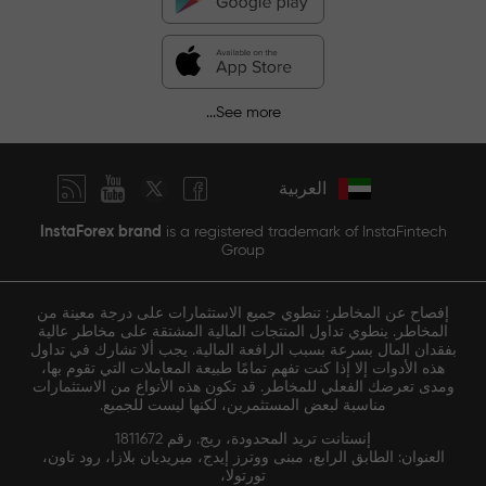
See more...
العربية
InstaForex brand
is a registered trademark of InstaFintech
Group
إفصاح عن المخاطر: تنطوي جميع الاستثمارات على درجة معينة من
المخاطر. ينطوي تداول المنتجات المالية المشتقة على مخاطر عالية
بفقدان المال بسرعة بسبب الرافعة المالية. يجب ألا تشارك في تداول
هذه الأدوات إلا إذا كنت تفهم تمامًا طبيعة المعاملات التي تقوم بها،
ومدى تعرضك الفعلي للمخاطر. قد تكون هذه الأنواع من الاستثمارات
مناسبة لبعض المستثمرين، لكنها ليست للجميع.
إنستانت تريد المحدودة، ريج. رقم 1811672
العنوان: الطابق الرابع، مبنى ووترز إيدج، ميريديان بلازا، رود تاون،
تورتولا،