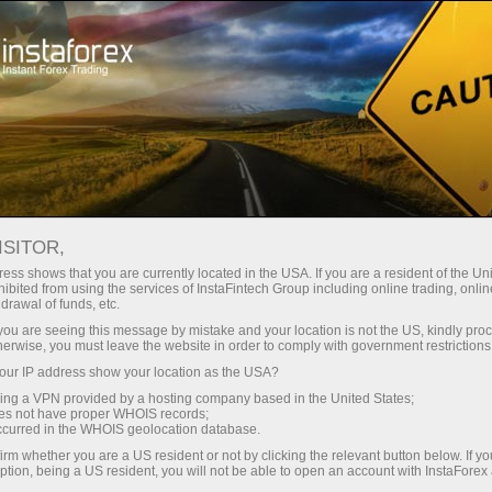
صغير الحجم
فروق الأسعار - أرباح طائلة
ISITOR,
ess shows that you are currently located in the USA. If you are a resident of the Uni
30% مكافأة
ibited from using the services of InstaFintech Group including online trading, online
مع إنستا فوركس، يمكنك الوصول إلى
drawal of funds, etc.
فرص تنافسية حقيقية: رافعة مالية تصل
لكل إيداع
k you are seeing this message by mistake and your location is not the US, kindly pro
إلى 1:5000، وبعض من أفضل فروق
herwise, you must leave the website in order to comply with government restrictions
الأسعار والعمولات في السوق، وظروف
ur IP address show your location as the USA?
سرعة
مواتية لتداول الأسهم والمؤشرات
sing a VPN provided by a hosting company based in the United States;
oes not have proper WHOIS records;
في التجارة وعلى الطريق السريع
occurred in the WHOIS geolocation database.
irm whether you are a US resident or not by clicking the relevant button below. If y
ption, being a US resident, you will not be able to open an account with InstaForex
لقد طورنا نظام مكافآت يجعل التداول
جائزة هديتك الشخصية الكبرى