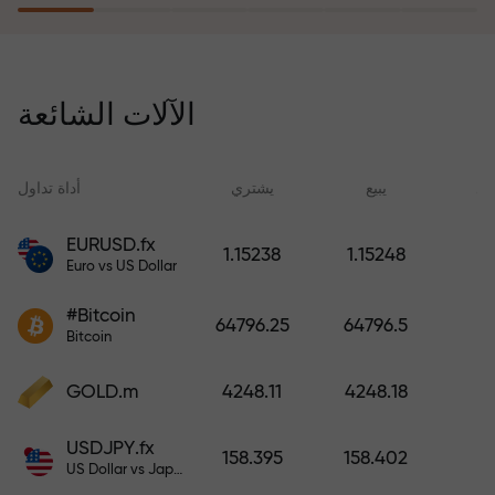
يُعوّض برنامج التأمين ضد المخاطر
خسائرك ويضمن لك مضاعفة أرباحك
الآلات الشائعة
ثلاث مرات خلال ستة أشهر. تداول
براحة بال تامة، فرأس مالك في أمان!
ید
يبيع
يشتري
أداة تداول
EURUSD.fx
1.15238
1.15248
Euro vs US Dollar
أودع أموالاً واحصل على مكافأة تفوق
قيمة إيداعك بألف مرة. هذا ليس خطأً
#Bitcoin
64796.25
64796.5
مطبعياً. كلما زاد مبلغ الإيداع، زادت
Bitcoin
قيمة المكافأة.
GOLD.m
4248.11
4248.18
USDJPY.fx
158.395
158.402
US Dollar vs Japanese Yen