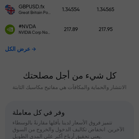
GBPUSD.fx
1.34554
1.34565
Great Britain Pound vs US Dollar
#NVDA
217.89
217.95
NVIDIA Corp Nasdaq Stock Exchange (Nasdaq) USD
عرض الكل
كل شيء من أجل مصلحتك
الانتشار والحماية والمكافآت هي مفاتيح مكاسبك الثابتة
وفر في كل معاملة
تتميز فروق الأسعار لدينا بأقلها مقارنةً بالوسطاء
الآخرين. انخفاض تكاليف الدخول والخروج من السوق
يعني تحقيق أرباح أكبر على المدى الطويل.