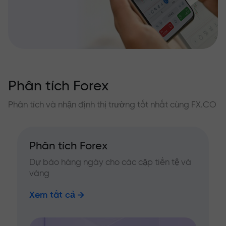
Phân tích Forex
Phân tích và nhận định thị trường tốt nhất cùng FX.CO
Phân tích Forex
Dự báo hàng ngày cho các cặp tiền tệ và
vàng
Xem tất cả