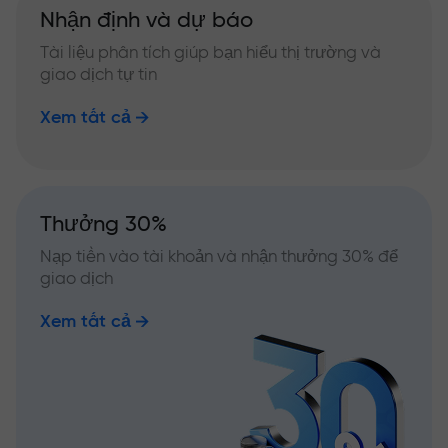
Nhận định và dự báo
Tài liệu phân tích giúp bạn hiểu thị trường và
giao dịch tự tin
Xem tất cả
Thưởng 30%
Nạp tiền vào tài khoản và nhận thưởng 30% để
giao dịch
Xem tất cả