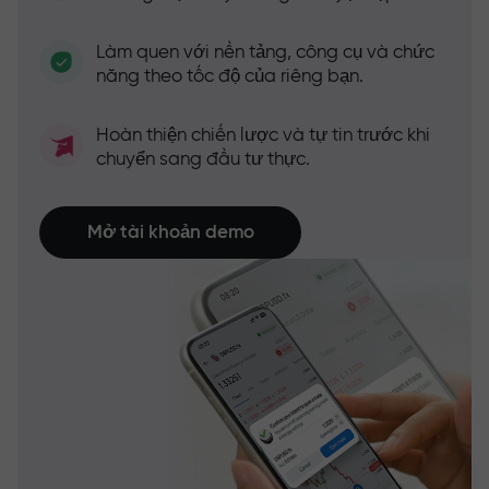
Làm quen với nền tảng, công cụ và chức
năng theo tốc độ của riêng bạn.
Hoàn thiện chiến lược và tự tin trước khi
chuyển sang đầu tư thực.
Mở tài khoản demo