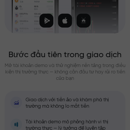
Bước đầu tiên trong giao dịch
Mở tài khoản demo và thử nghiệm nền tảng trong điều
kiện thị trường thực — không cần đầu tư hay rủi ro tiền
của bạn
Giao dịch với tiền ảo và khám phá thị
trường mà không lo mất tiền
Tài khoản demo mô phỏng hành vi thị
trường thực — lý tưởng để luyện tập