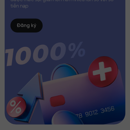
tiền nạp
Đăng ký