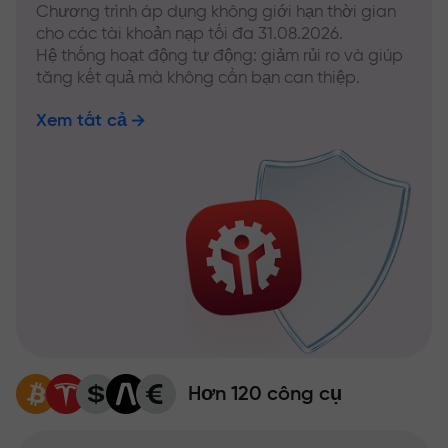
Chương trình áp dụng không giới hạn thời gian
cho các tài khoản nạp tối đa 31.08.2026.
Hệ thống hoạt động tự động: giảm rủi ro và giúp
tăng kết quả mà không cần bạn can thiệp.
Xem tất cả
Hơn 120 công cụ