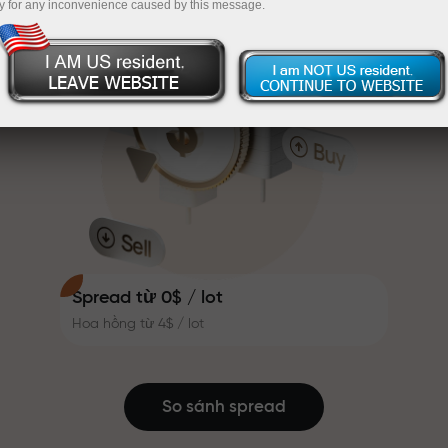
y for any inconvenience caused by this message.
thưởng giúp giao dịch hấp dẫn
InstaForex
Nạp $333 — chọn quà trị giá lên tới $1,500
hơn. Mỗi khách hàng InstaForex có
thể nhận thưởng lên tới 30% tiền
nạp và tận dụng các chương trình
Giao dịch không rủi ro — chúng tôi
khuyến mãi và ưu đãi đặc biệt
đảm bảo lợi nhuận của bạn
khác.
Tốc độ trên đường đua và tốc độ
Thưởng lên tới X1000 — hệ số nhân
giao dịch có cùng giá trị. Aleš
lớn nhất trên thị trường
Loprais mang tinh thần quyết tâm
và kỷ luật vào thế giới giao dịch,
với vai trò đối tác truyền cảm hứng
giúp khách hàng đạt được những
Spread từ 0$ / lot
mục tiêu tham vọng.
Hoa hồng từ 4$ / lot
Chúng tôi tặng quà thật, không
phải bonus hay mã khuyến mãi.
Mỗi khách hàng InstaForex có thể
So sánh spread
nhận iPhone, MacBook hoặc
chuyến du lịch mơ ước chỉ với một