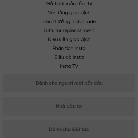
Mở tài khoản tức thì
Nền tảng giao dịch
Tiền thưởng InstaTrade
Gifts for replenishment
Điều kiện giao dịch
Phân tích Insta
Biểu đồ Insta
Insta TV
Dành cho người mới bắt đầu
Nhà đầu tư
Dành cho Đối tác