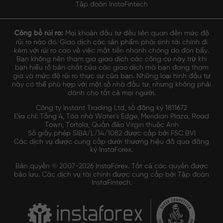
Tập đoàn InstaFintech
Công bố rủi ro:
Mọi khoản đầu tư đều liên quan đến mức độ
rủi ro nào đó. Giao dịch các sản phẩm phái sinh tài chính đi
kèm với rủi ro cao về việc mất tiền nhanh chóng do đòn bẩy.
Bạn không nên tham gia giao dịch các công cụ này trừ khi
bạn hiểu rõ bản chất của các giao dịch mà bạn đang tham
gia và mức độ rủi ro thực sự của bạn. Những loại hình đầu tư
này có thể phù hợp với một số nhà đầu tư, nhưng không phải
dành cho tất cả mọi người.
Công ty Instant Trading Ltd, số đăng ký 1811672
Địa chỉ: Tầng 4, Tòa nhà Water's Edge, Meridian Plaza, Road
Town, Tortola, Quần đảo Virgin thuộc Anh
Số giấy phép SIBA/L/14/1082 được cấp bởi FSC BVI
Các dịch vụ được cung cấp dưới thương hiệu đã qua đăng
ký InstaForex.
Bản quyền © 2007-2026 InstaForex. Tất cả các quyền được
bảo lưu. Các dịch vụ tài chính được cung cấp bởi Tập đoàn
InstaFintech.