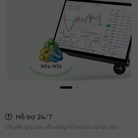
Hỗ trợ 24/7
Chuyên gia luôn sẵn sàng hỗ trợ bất cứ lúc nào