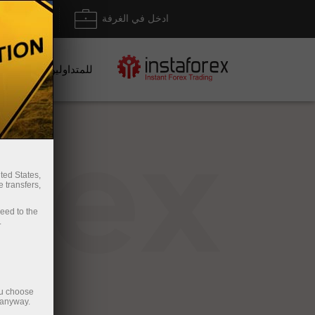
ادخل في الغرفة
إيداع/ س
للمتداولين
rex
ted States,
 transfers,
ceed to the
.
ou choose
 anyway.