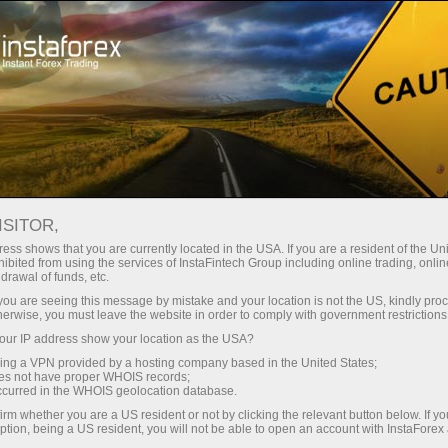
حب
منصة التداول
فتح الحساب الفوري
للمبتدئين
للمستثمرين
للشركاء
الحمل
staFo
ISITOR,
ess shows that you are currently located in the USA. If you are a resident of the Uni
ibited from using the services of InstaFintech Group including online trading, online
drawal of funds, etc.
k you are seeing this message by mistake and your location is not the US, kindly pro
herwise, you must leave the website in order to comply with government restrictions
ur IP address show your location as the USA?
sing a VPN provided by a hosting company based in the United States;
oes not have proper WHOIS records;
occurred in the WHOIS geolocation database.
irm whether you are a US resident or not by clicking the relevant button below. If y
ption, being a US resident, you will not be able to open an account with InstaForex