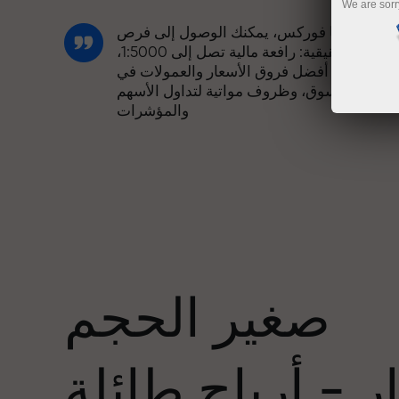
We are sorr
مع إنستا فوركس، يمكنك الوصول إلى فرص
تنافسية حقيقية: رافعة مالية تصل إلى 1:5000،
وبعض من أفضل فروق الأسعار والعمولات في
السوق، وظروف مواتية لتداول الأسهم
والمؤشرات
لقد طورنا نظام مكافآت يجعل التداول أكثر
جاذبية. يمكن لكل عميل في إنستا فوركس
عدد
الحصول على مكافأة تصل إلى 30% على
يداعه، والاستفادة من عروض ترويجية وعروض
خاصة أخرى.
صغير الحجم
تتشارك سرعة المسار وسرعة التداول نفس
القيم. يُضفي أليش لوبرايس عناصر الحماس
 - أرباح طائلة
والانضباط على عالم التداول، ويعمل كشريك