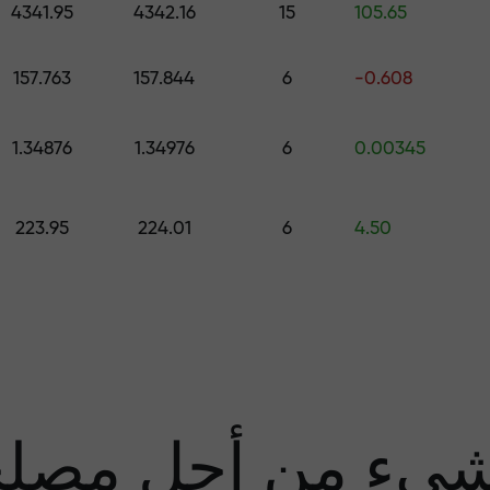
4341.95
4342.16
15
105.65
قم بإيداع المبلغ في حسابك باستخدام $333 — اختر هدية تصل قيمتها إلى $1,500
157.763
157.844
6
-0.608
تداول بدون مخاطرة -
1.34876
1.34976
6
0.00345
نحن
223.95
224.01
6
4.50
مضا
يء من أجل مصل