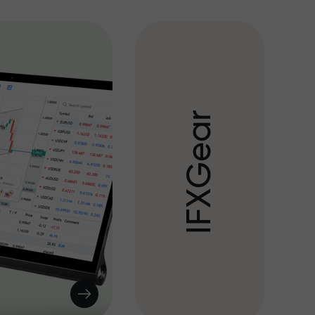
r
a
e
G
X
F
I