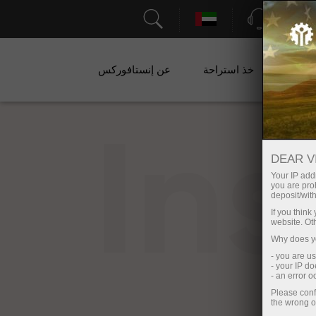
الدعم
ات
خذ استراحة
عن إنستافوركس
In
DEAR V
Your IP addr
you are proh
deposit/with
If you thin
website. Ot
Why does yo
- you are u
- your IP d
- an error 
Please conf
the wrong o