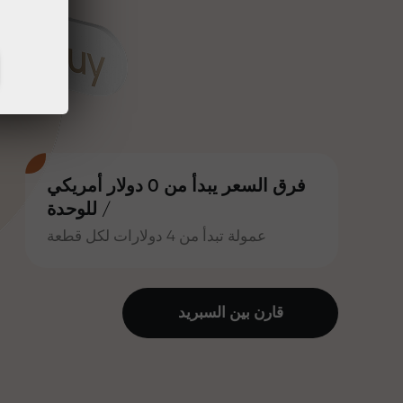
فرق السعر يبدأ من 0 دولار أمريكي
/ للوحدة
عمولة تبدأ من 4 دولارات لكل قطعة
قارن بين السبرید