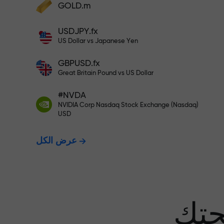
GOLD.m
أودع أموالاً واحصل على مكافأة تفوق قيمة
إيداعك بألف مرة. هذا ليس خطأً مطبعياً. كلما
USDJPY.fx
زاد مبلغ الإيداع، زادت قيمة المكافأة.
US Dollar vs Japanese Yen
GBPUSD.fx
Great Britain Pound vs US Dollar
 نضمن أرباحك
#NVDA
NVIDIA Corp Nasdaq Stock Exchange (Nasdaq)
USD
مكافأة تصل إلى 1000 ضعف - أكبر
عرض الكل
عف في السوق
حتك