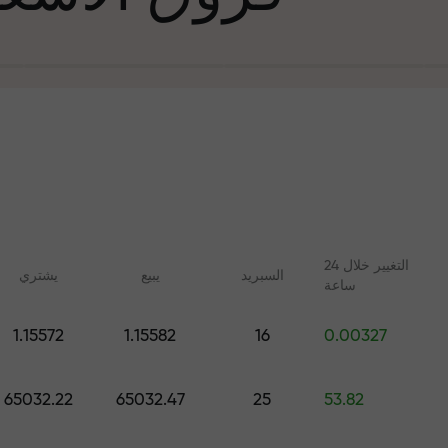
التغيير خلال 24
السبرید
يبيع
يشتري
ساعة
في التجارة وعلى 
1.15572
1.15582
16
0.00327
ليلات مع FX.CO
دورات عبر الإنترنت
جائزة هديتك ا
 اليومية لسوق الفوركس
تعلم التداول من الصفر - دورات
65032.22
65032.47
25
53.82
 الرقمية والعقود الآجلة
وندوات عبر الإنترنت لجميع
المستويات