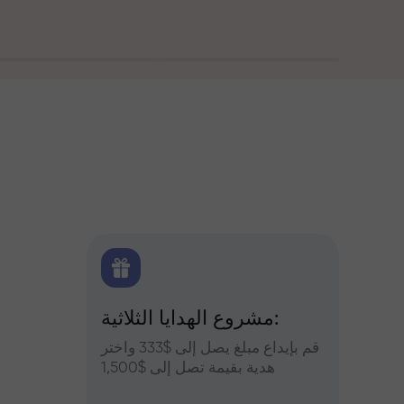
اولين
مشروع الهدايا الثلاثية:
التح
س وعزز
قم بإيداع مبلغ يصل إلى $333 واختر
التوقعات
أرباحك
هدية بقيمة تصل إلى $1,500
والعملات