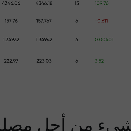
4346.06
4346.18
15
109.76
قم بإيداع المبلغ في حسابك باستخدام $333 — اختر هدية تصل قيمتها إلى $1,500
157.76
157.767
6
-0.611
تداول بدون مخاطرة -
1.34932
1.34942
6
0.00401
نحن
222.97
223.03
6
3.52
مضا
يء من أجل مصل