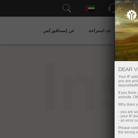
الدعم
ات
خذ استراحة
عن إنستافوركس
In
DEAR V
Your IP addr
you are proh
deposit/with
If you thin
website. Ot
Why does yo
- you are u
- your IP d
- an error 
Please conf
the wrong o