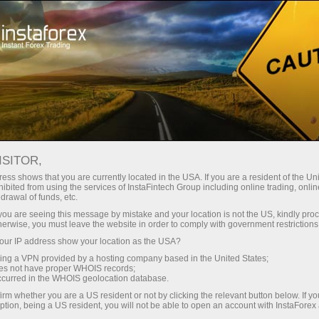
حب
منصة التداول
فتح الحساب الفوري
للمبتدئين
للمستثمرين
للشركاء
الحمل
staFo
ISITOR,
ess shows that you are currently located in the USA. If you are a resident of the Uni
ibited from using the services of InstaFintech Group including online trading, online
drawal of funds, etc.
k you are seeing this message by mistake and your location is not the US, kindly pro
herwise, you must leave the website in order to comply with government restrictions
ur IP address show your location as the USA?
sing a VPN provided by a hosting company based in the United States;
oes not have proper WHOIS records;
occurred in the WHOIS geolocation database.
irm whether you are a US resident or not by clicking the relevant button below. If y
ption, being a US resident, you will not be able to open an account with InstaForex