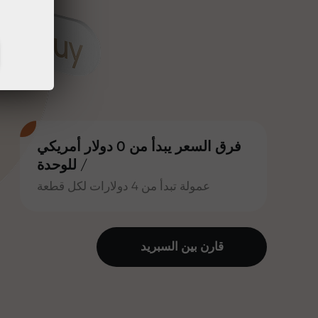
فرق السعر يبدأ من 0 دولار أمريكي
/ للوحدة
عمولة تبدأ من 4 دولارات لكل قطعة
قارن بين السبرید