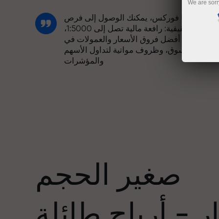
We are sorr
مع إنستا فوركس، يمكنك الوصول إلى فرص
تنافسية حقيقية: رافعة مالية تصل إلى 1:5000،
وبعض من أفضل فروق الأسعار والعمولات في
السوق، وظروف مواتية لتداول الأسهم
والمؤشرات
لقد طورنا نظام مكافآت يجعل التداول أكثر
جاذبية. يمكن لكل عميل في إنستا فوركس
عدد
الحصول على مكافأة تصل إلى 30% على
يداعه، والاستفادة من عروض ترويجية وعروض
خاصة أخرى.
صغير الحجم
تتشارك سرعة المسار وسرعة التداول نفس
القيم. يُضفي أليش لوبرايس عناصر الحماس
 - أرباح طائلة
والانضباط على عالم التداول، ويعمل كشريك