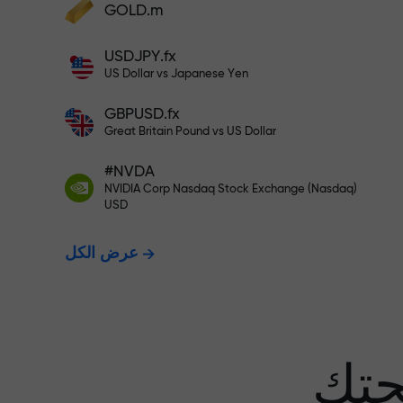
GOLD.m
أودع أموالاً واحصل على مكافأة تفوق قيمة
إيداعك بألف مرة. هذا ليس خطأً مطبعياً. كلما
USDJPY.fx
زاد مبلغ الإيداع، زادت قيمة المكافأة.
US Dollar vs Japanese Yen
GBPUSD.fx
Great Britain Pound vs US Dollar
 نضمن أرباحك
#NVDA
NVIDIA Corp Nasdaq Stock Exchange (Nasdaq)
USD
مكافأة تصل إلى 1000 ضعف - أكبر
عرض الكل
عف في السوق
حتك