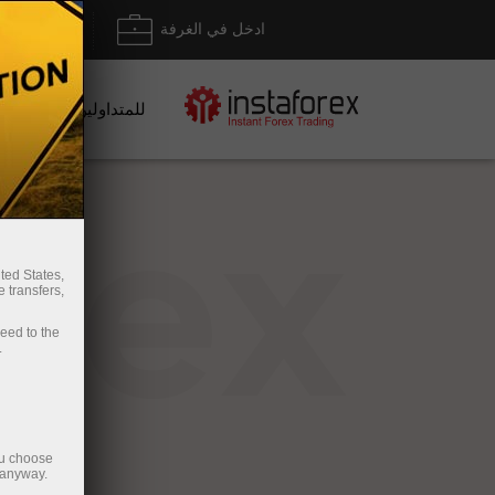
ادخل في الغرفة
إيداع/ س
للمتداولين
rex
ted States,
 transfers,
ceed to the
.
ou choose
 anyway.