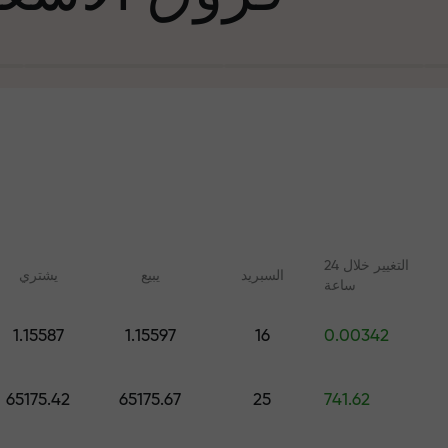
التغيير خلال 24
السبرید
يبيع
يشتري
ساعة
في التجارة وعلى 
1.15587
1.15597
16
0.00342
ليلات مع FX.CO
دورات عبر الإنترنت
جائزة هديتك ا
 اليومية لسوق الفوركس
تعلم التداول من الصفر - دورات
65175.42
65175.67
25
741.62
 الرقمية والعقود الآجلة
وندوات عبر الإنترنت لجميع
المستويات