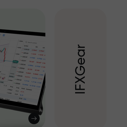
r
a
e
G
X
F
I