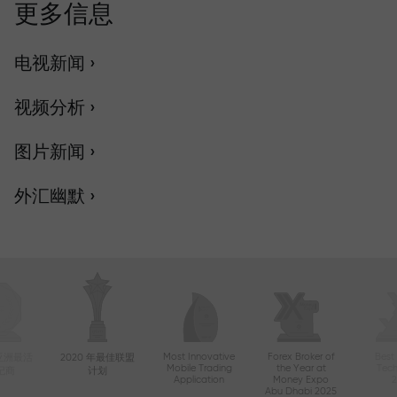
更多信息
电视新闻 ›
视频分析 ›
图片新闻 ›
外汇幽默 ›
Most Innovative
Forex Broker of
Best
年亚洲最活
2020 年最佳联盟
Mobile Trading
the Year at
Tec
纪商
计划
Application
Money Expo
Abu Dhabi 2025