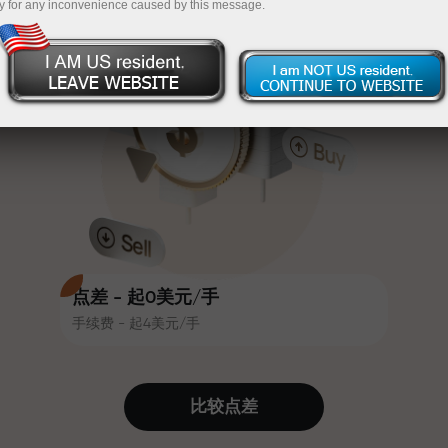
y for any inconvenience caused by this message.
吸引力。每位InstaForex客户在入金
InstaForex
充值$333—选择价值高达$1,500的礼物
时可获得高达30%的奖金，并享受
其他促销活动和优惠
无风险交易—
我们保证您的利润
赛道速度与交易速度共享相同价值
最高X1000奖金—市场上最大倍数
观。Ales Loprais将刺激与纪律元素
带入交易世界，作为InstaForex合作
伙伴，激励客户实现雄心勃勃的目
标
点差 - 起0美元/手
手续费 - 起4美元/手
我们提供真实礼物—不是奖金，不是
优惠码。每位InstaForex客户仅需充
值账户即可获得iPhone、MacBook
比较点差
或梦想旅行