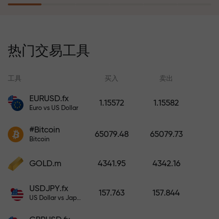
风险保险计划补偿您的亏损，并保
证6个月内利润增长3倍。放心交易—
热门交易工具
您的资金受到保护！
工具
买入
卖出
EURUSD.fx
1.15572
1.15582
Euro vs US Dollar
充值账户—获得比存款大1000倍的
#Bitcoin
奖金。X1000不是印刷错误。存款
65079.48
65079.73
Bitcoin
越大，倍数越高。
GOLD.m
4341.95
4342.16
USDJPY.fx
157.763
157.844
US Dollar vs Japanese Yen