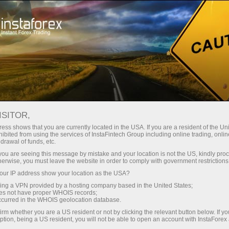
最低
点差—最大收益
ISITOR,
ess shows that you are currently located in the USA. If you are a resident of the Uni
每笔存款
ibited from using the services of InstaFintech Group including online trading, online
通过InstaForex获得真正竞争力的机
drawal of funds, etc.
会：最高1:5000杠杆，市场上最佳
30%奖金
k you are seeing this message by mistake and your location is not the US, kindly pro
点差和手续费，以及股票和指数交
herwise, you must leave the website in order to comply with government restrictions
易的优惠条件
ur IP address show your location as the USA?
交易速度
sing a VPN provided by a hosting company based in the United States;
oes not have proper WHOIS records;
与赛道速度
occurred in the WHOIS geolocation database.
irm whether you are a US resident or not by clicking the relevant button below. If y
ption, being a US resident, you will not be able to open an account with InstaForex
您的专属礼物大奖
我们开发了奖金系统，使交易更具