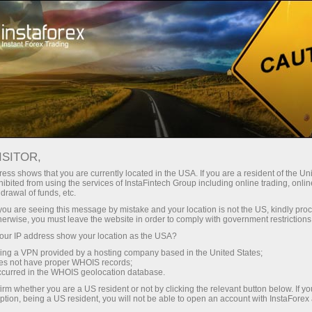
للمستثمرين
نظام PAMM
نظام PAMM
ISITOR,
ess shows that you are currently located in the USA. If you are a resident of the Uni
ibited from using the services of InstaFintech Group including online trading, online
drawal of funds, etc.
k you are seeing this message by mistake and your location is not the US, kindly pro
فتح حساب تداول
herwise, you must leave the website in order to comply with government restrictions
ur IP address show your location as the USA?
فتح حساب تجريبي
sing a VPN provided by a hosting company based in the United States;
oes not have proper WHOIS records;
occurred in the WHOIS geolocation database.
irm whether you are a US resident or not by clicking the relevant button below. If y
ption, being a US resident, you will not be able to open an account with InstaForex