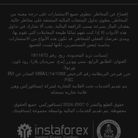
إفصاح عن المخاطر: تنطوي جميع الاستثمارات على درجة معينة من
المخاطر. ينطوي تداول المنتجات المالية المشتقة على مخاطر عالية
بفقدان المال بسرعة بسبب الرافعة المالية. يجب ألا تشارك في تداول
هذه الأدوات إلا إذا كنت تفهم تمامًا طبيعة المعاملات التي تقوم بها،
ومدى تعرضك الفعلي للمخاطر. قد تكون هذه الأنواع من الاستثمارات
مناسبة لبعض المستثمرين، لكنها ليست للجميع.
إنستانت تريد المحدودة، ريج. رقم 1811672
العنوان: الطابق الرابع، مبنى ووترز إيدج، ميريديان بلازا، رود تاون،
تورتولا،
جزر فيرجن البريطانية رقم الترخيص SIBA/L/14/1082 الصادر عن BVI
FSC
يتم تقديم الخدمات تحت العلامة التجارية لشركة إنستافوركس وهي
علامة تجارية مسجلة
حقوق الطبع والنشر © 2007-2024 إنستافوركس. جميع الحقوق
محفوظة. يتم تقديم الخدمات المالية بواسطة مجموعة إنستافينتك.