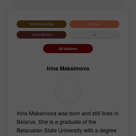
GBPJPY
EURGBP
EURJPY
NZDUSD
EURNZD
Silver
Technical analysis
Review
Gold
#USDX
Stock Markets
+2
All authors
Irina Maksimova
Irina Maksimova was born and still lives in
Belarus. She is a graduate of the
Belarusian State University with a degree