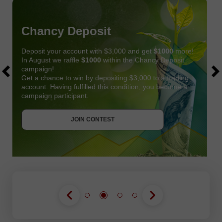
Chancy Deposit
Deposit your account with $3,000 and get
$1000
more!
In August we raffle
$1000
within the Chancy Deposit
campaign!
Get a chance to win by depositing $3,000 to a trading
account. Having fulfilled this condition, you become a
campaign participant.
JOIN CONTEST
GET BONUS
JOIN CONTEST
JOIN CONTEST