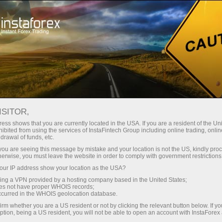
Pour les traders
Analyses Forex
Revues analytiques Forex
Analysts
Irina Maksimova
ISITOR,
FOREX ANALYSIS ARTICLES
ess shows that you are currently located in the USA. If you are a resident of the Uni
ibited from using the services of InstaFintech Group including online trading, online
drawal of funds, etc.
k you are seeing this message by mistake and your location is not the US, kindly pro
herwise, you must leave the website in order to comply with government restrictions
de trading
ur IP address show your location as the USA?
sing a VPN provided by a hosting company based in the United States;
pte de
oes not have proper WHOIS records;
ion
occurred in the WHOIS geolocation database.
irm whether you are a US resident or not by clicking the relevant button below. If y
ption, being a US resident, you will not be able to open an account with InstaForex