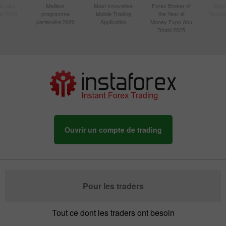
le plus
Meilleur
Most Innovative
Forex Broker of
Best
sie 2020
programme
Mobile Trading
the Year at
Techno
partenaire 2020
Application
Money Expo Abu
Dhabi 2025
Ouvrir un compte de trading
Pour les traders
Tout ce dont les traders ont besoin