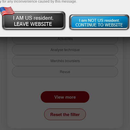
y for any inconvenience caused by this message.
Back to analysis articles
Actualités
Analyse technique
Marchés boursiers
Revue
Instruments:
View more
EURUSD
GBPUSD
Reset the filter
USDCHF
USDCAD
USDJPY
AUDUSD