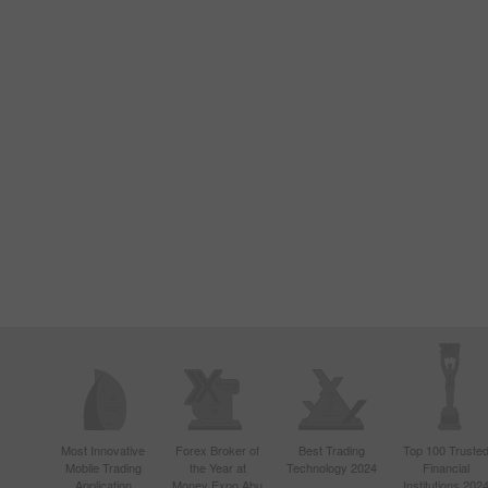
Most Innovative
Forex Broker of
Best Trading
Top 100 Truste
Mobile Trading
the Year at
Technology 2024
Financial
Application
Money Expo Abu
Institutions 202