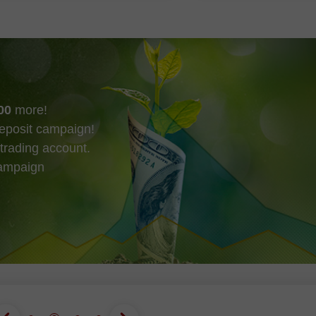
ossibilité d’installer leur propre
souveraine et Google
pourparlers pour acqu
00
more!
eposit campaign!
trading account.
campaign