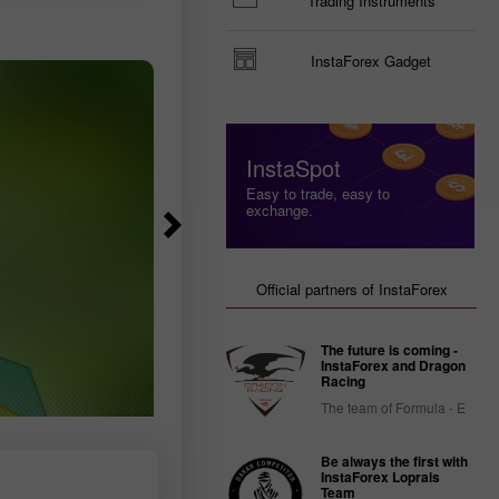
Trading Instruments
 est en
entre 83 000 et 97 500, selon les
érir
données
InstaForex Gadget
InstaSpot
Easy to trade, easy to
exchange.
Official partners of InstaForex
The future is coming -
InstaForex and Dragon
Racing
The team of Formula - E
Be always the first with
InstaForex Loprais
Team