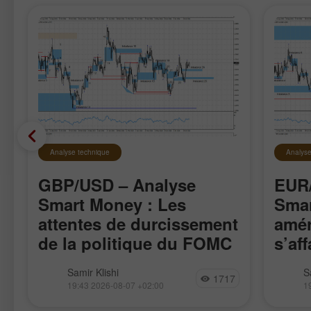
Analyse technique
Analyse
GBP/USD – Analyse
EUR/
Smart Money : Les
Smar
attentes de durcissement
amér
de la politique du FOMC
s’aff
restent faibles
La paire GBP/USD a évolué de
La pai
Samir Klishi
S
1717
manière assez calme cette semaine,
l’impul
19:43 2026-08-07 +02:00
1
attendant clairement les rapports les
17 avri
plus importants, publiés aujourd’hui.
rappro