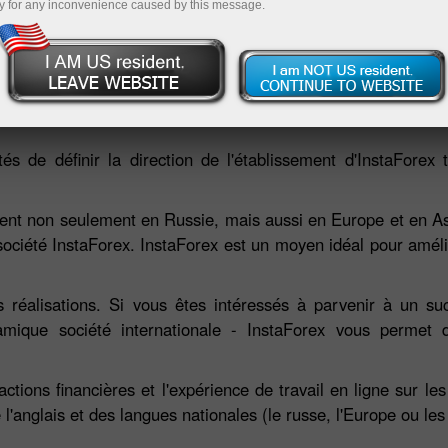
y for any inconvenience caused by this message.
Deposit
és de définir la direction de l'établissement d'InstaForex 
llent non seulement en Russie, mais aussi en Europe et en A
a société InstaForex. InstaForex est un moyen idéal pour amé
s réalisations. Si vous êtes intéressés à parvenir à un s
mique société internationale - InstaForex vous permet d
ions financières et l'expérience de travail en ligne sur les
'anglais et des langues nationales (le russe, l'Europe ou les