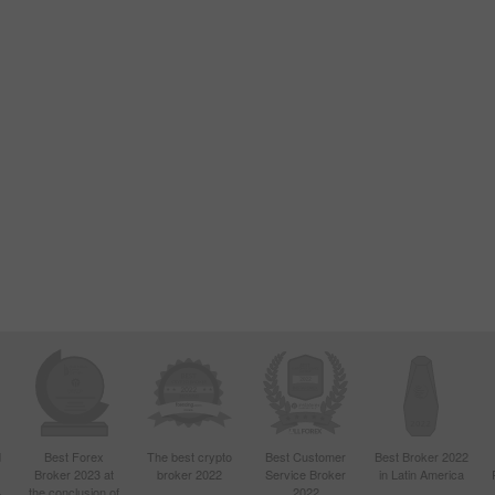
d
Best Forex
The best crypto
Best Customer
Best Broker 2022
Broker 2023 at
broker 2022
Service Broker
in Latin America
4
the conclusion of
2022