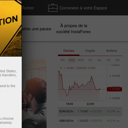
Déposer / Retirer
Connexion à votre Espace
À propos de la
gnes
Faites une pause
société InstaForex
Devises
Crypto
Actions
M5
M15
M30
H1
H4
D1
W1
C
1
.
1
5
5
8
0
0
.
0
0
0
0
0
0
.
0
0
%
ted States,
 transfers,
ceed to the
.
EURUSD.fx
1.15580
+0.00330
+0.29%
ou choose
GBPUSD.fx
1.34920
+0.00370
+0.27%
 anyway.