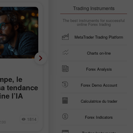
Trading Instruments
The best instruments for successful
online Forex trading
MetaTrader Trading Platform
Charts on-line
Analyse fondamentale
Forex Analysis
mpe, le
Moins 23 000 au lieu de
Forex Demo Account
 sa tendance
plus 90 000 : le marché
ne l’IA
du travail américain
Calculatrice du trader
devient négatif de
manière inattendue
it d’Hormuz aux
Les effectifs non agricoles aux
Jakub Novak
Forex Indicators
1814
18
 Bitcoin touche
États‑Unis ont diminué de 23 000 e
2:00
15:17 2026-08-07 +02:00
 baissière,
juillet, alors que les économistes
de l’IA
anticipaient une hausse comprise