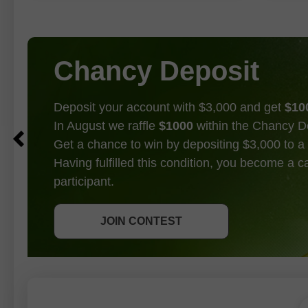
Ces statistiques ont, de fait, mis fin au
de la p
débat
Chancy Deposit
Deposit your account with $3,000 and get
$10
In August we raffle
$1000
within the Chancy D
Get a chance to win by depositing $3,000 to a 
Having fulfilled this condition, you become a 
participant.
GET BONUS
JOIN CONTEST
JOIN CONTEST
JOIN CONTEST