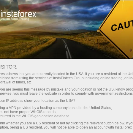
ture rapide de compte
Plateforme de trading
ur les traders
Pour les
Pour les
Campa
débutants
investisseurs
partenaires
ISITOR,
ess shows that you are currently located in the USA. If you are a resident of the Uni
ibited from using the services of InstaFintech Group including online trading, online
drawal of funds, etc.
es
k you are seeing this message by mistake and your location is not the US, kindly pro
herwise, you must leave the website in order to comply with government restrictions
ur IP address show your location as the USA?
 having
sing a VPN provided by a hosting company based in the United States;
oes not have proper WHOIS records;
occurred in the WHOIS geolocation database.
irm whether you are a US resident or not by clicking the relevant button below. If y
ption, being a US resident, you will not be able to open an account with InstaForex