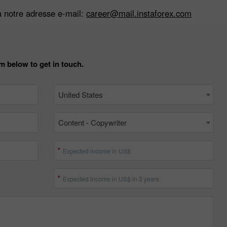
 à notre adresse e-mail:
career@mail.instaforex.com
m below to get in touch.
United States
Bonus de 30%
Dépôt chanceux
Content - Copywriter
Bonus de Club InstaForex
Expected income in US$
Expected income in US$ in 3 years