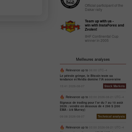
Official participant of the
Dakar rally
Team up with us -
win with InstaForex and
Zvolen!
IIHF Continental Cup
winner in 2005
Meilleures analyses
Relevance up to
06:00 UTC--4
Le pétrole grimpe, le Bitcoin teste sa
tendance et Nvidia domine l’IA souveraine
15:41 2026-08-07
Stock Markets
Relevance up to
03:00 2026-08-21 UTC--4
Signaux de trading pour l’or du 7 au 10 août
2026 : vendre en dessous de 4 296 $ (200
EMA - 3/8 Murray)
09:08 2026-08-07
Technical analysis
Relevance up to
03:00 2026-08-21 UTC--4