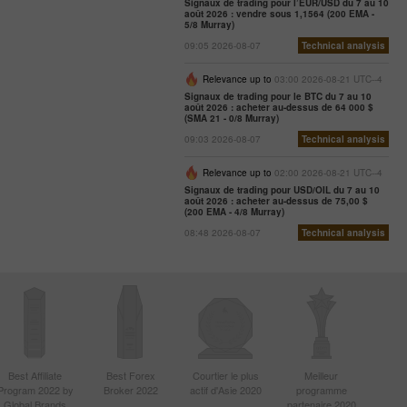
Signaux de trading pour l’EUR/USD du 7 au 10
août 2026 : vendre sous 1,1564 (200 EMA -
5/8 Murray)
09:05 2026-08-07
Technical analysis
Relevance up to
03:00 2026-08-21 UTC--4
Signaux de trading pour le BTC du 7 au 10
août 2026 : acheter au-dessus de 64 000 $
(SMA 21 - 0/8 Murray)
09:03 2026-08-07
Technical analysis
Relevance up to
02:00 2026-08-21 UTC--4
Signaux de trading pour USD/OIL du 7 au 10
août 2026 : acheter au-dessus de 75,00 $
(200 EMA - 4/8 Murray)
08:48 2026-08-07
Technical analysis
Best Affiliate
Best Forex
Courtier le plus
Meilleur
Program 2022 by
Broker 2022
actif d'Asie 2020
programme
Global Brands
partenaire 2020