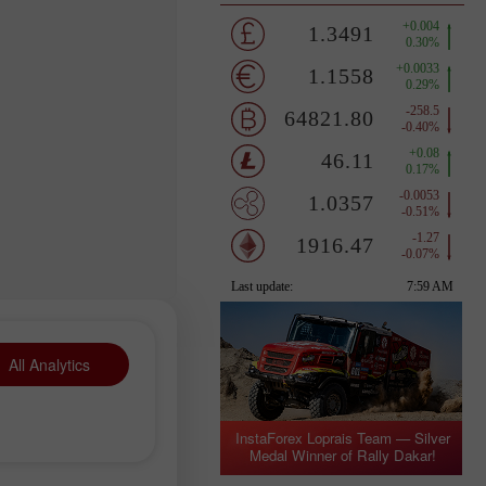
All Analytics
InstaForex Loprais Team — Silver
Medal Winner of Rally Dakar!