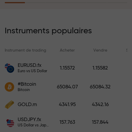
rêves simplement en effectuant un
dépôt
Le programme d’assurance des
risques rembourse vos pertes et
Instruments populaires
garantit un triplement des profits
en 6 mois. Tradez en toute
tranquillité — votre capital est
Instrument de trading
Acheter
Vendre
Sp
protégé !
EURUSD.fx
1.15572
1.15582
Euro vs US Dollar
Déposez des fonds et recevez un
bonus 1 000 fois supérieur à votre
#Bitcoin
65084.07
65084.32
dépôt. X1000 n’est pas une erreur.
Bitcoin
Plus le dépôt est important, plus le
multiplicateur est élevé.
GOLD.m
4341.95
4342.16
USDJPY.fx
157.763
157.844
US Dollar vs Japanese Yen