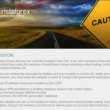
Spreads
minimes — profit maximal
ISITOR,
ess shows that you are currently located in the USA. If you are a resident of the Uni
Bonus de 30 %
ibited from using the services of InstaFintech Group including online trading, online
Avec InstaForex, vous accédez à
drawal of funds, etc.
des conditions vraiment
sur chaque dépôt
k you are seeing this message by mistake and your location is not the US, kindly pro
compétitives : effet de levier
herwise, you must leave the website in order to comply with government restrictions
jusqu’à 1:5000, parmi les meilleurs
ur IP address show your location as the USA?
Vitesse
spreads et commissions du
sing a VPN provided by a hosting company based in the United States;
marché, ainsi que des conditions
oes not have proper WHOIS records;
dans le trading et sur l’autoroute
occurred in the WHOIS geolocation database.
avantageuses pour le trading
irm whether you are a US resident or not by clicking the relevant button below. If y
d’actions et d’indices.
ption, being a US resident, you will not be able to open an account with InstaForex
Votre jackpot personnel de cadeaux
Nous avons développé un