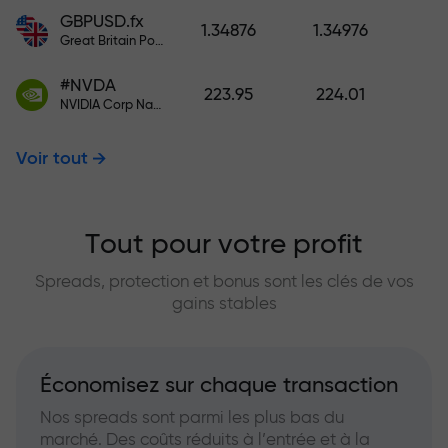
GBPUSD.fx
1.34876
1.34976
Great Britain Pound vs US Dollar
#NVDA
223.95
224.01
NVIDIA Corp Nasdaq Stock Exchange (Nasdaq) USD
Voir tout
Tout pour votre profit
Spreads, protection et bonus sont les clés de vos
gains stables
Économisez sur chaque transaction
Nos spreads sont parmi les plus bas du
marché. Des coûts réduits à l’entrée et à la