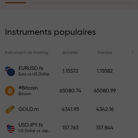
rêves simplement en effectuant un
dépôt
Le programme d’assurance des
risques rembourse vos pertes et
Instruments populaires
garantit un triplement des profits
en 6 mois. Tradez en toute
tranquillité — votre capital est
Instrument de trading
Acheter
Vendre
Sp
protégé !
EURUSD.fx
1.15572
1.15582
Euro vs US Dollar
Déposez des fonds et recevez un
bonus 1 000 fois supérieur à votre
#Bitcoin
65080.74
65080.99
dépôt. X1000 n’est pas une erreur.
Bitcoin
Plus le dépôt est important, plus le
multiplicateur est élevé.
GOLD.m
4341.95
4342.16
USDJPY.fx
157.763
157.844
US Dollar vs Japanese Yen