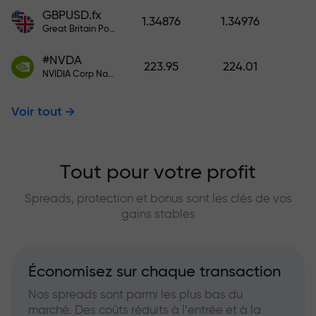
GBPUSD.fx
1.34876
1.34976
Great Britain Pound vs US Dollar
#NVDA
223.95
224.01
NVIDIA Corp Nasdaq Stock Exchange (Nasdaq) USD
Voir tout
Tout pour votre profit
Spreads, protection et bonus sont les clés de vos
gains stables
Économisez sur chaque transaction
Nos spreads sont parmi les plus bas du
marché. Des coûts réduits à l’entrée et à la