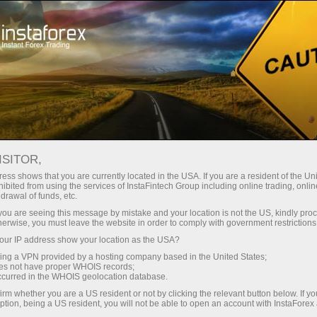
Spreads
minimes — profit maximal
ISITOR,
ess shows that you are currently located in the USA. If you are a resident of the Uni
Bonus de 30 %
ibited from using the services of InstaFintech Group including online trading, online
Avec InstaForex, vous accédez à
drawal of funds, etc.
des conditions vraiment
sur chaque dépôt
k you are seeing this message by mistake and your location is not the US, kindly pro
compétitives : effet de levier
herwise, you must leave the website in order to comply with government restrictions
jusqu’à 1:5000, parmi les meilleurs
ur IP address show your location as the USA?
Vitesse
spreads et commissions du
sing a VPN provided by a hosting company based in the United States;
marché, ainsi que des conditions
oes not have proper WHOIS records;
dans le trading et sur l’autoroute
occurred in the WHOIS geolocation database.
avantageuses pour le trading
irm whether you are a US resident or not by clicking the relevant button below. If y
d’actions et d’indices.
ption, being a US resident, you will not be able to open an account with InstaForex
Votre jackpot personnel de cadeaux
Nous avons développé un