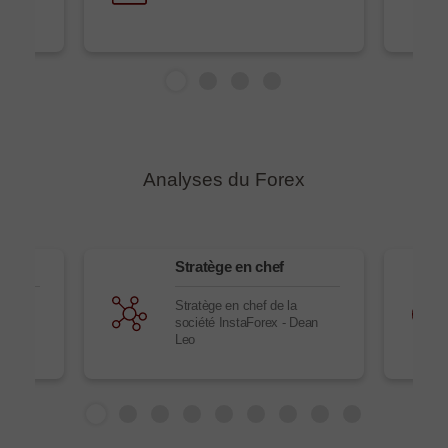
Analyses du Forex
Stratège en chef
s du
Stratège en chef de la
tes
société InstaForex - Dean
 et
Leo