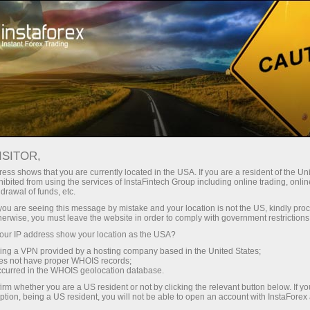
Pour les traders
ISITOR,
Pour les traders
ess shows that you are currently located in the USA. If you are a resident of the Uni
ibited from using the services of InstaFintech Group including online trading, online
InstaForex
drawal of funds, etc.
k you are seeing this message by mistake and your location is not the US, kindly pro
herwise, you must leave the website in order to comply with government restrictions
Section pour ceux qui travaillent déjà sur le
ur IP address show your location as the USA?
marché. Voici une liste de nos services, des
sing a VPN provided by a hosting company based in the United States;
outils, des conditions de trading chez
oes not have proper WHOIS records;
InstaForex, des bonus, des méthodes de retrait
occurred in the WHOIS geolocation database.
et de dépôt, des analyses, graphiques, des
irm whether you are a US resident or not by clicking the relevant button below. If y
ption, being a US resident, you will not be able to open an account with InstaForex
vidéos, des actualités, des concours et des