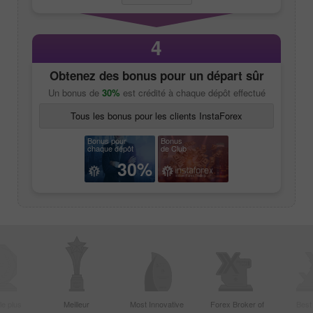
4
Obtenez des bonus pour un départ sûr
Un bonus de
30%
est crédité à chaque dépôt effectué
Tous les bonus pour les clients InstaForex
Bonus pour
Bonus
chaque dépôt
de Club
30%
le plus
Meilleur
Most Innovative
Forex Broker of
Best