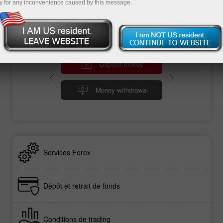
promotions, des sportifs et éducatifs
y for any inconvenience caused by this message.
d'InstaForex.
Deposit money
Money withdrawal
Services Forex
Dépôt et retrait de fonds
Conditions de trading