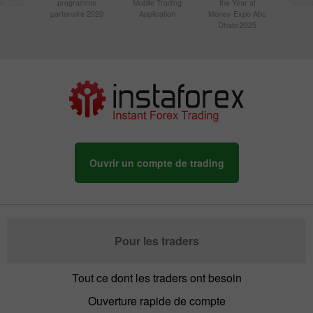
sie 2020
programme
Mobile Trading
the Year at
Techno
partenaire 2020
Application
Money Expo Abu
Dhabi 2025
Ouvrir un compte de trading
Pour les traders
Tout ce dont les traders ont besoin
Ouverture rapide de compte