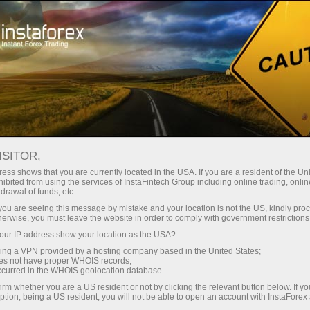
Spreads
minimes — profit maximal
ISITOR,
ess shows that you are currently located in the USA. If you are a resident of the Uni
Bonus de 30 %
ibited from using the services of InstaFintech Group including online trading, online
Avec InstaForex, vous accédez à
drawal of funds, etc.
des conditions vraiment
sur chaque dépôt
k you are seeing this message by mistake and your location is not the US, kindly pro
compétitives : effet de levier
herwise, you must leave the website in order to comply with government restrictions
jusqu’à 1:5000, parmi les meilleurs
ur IP address show your location as the USA?
Vitesse
spreads et commissions du
sing a VPN provided by a hosting company based in the United States;
marché, ainsi que des conditions
oes not have proper WHOIS records;
dans le trading et sur l’autoroute
occurred in the WHOIS geolocation database.
avantageuses pour le trading
irm whether you are a US resident or not by clicking the relevant button below. If y
d’actions et d’indices.
ption, being a US resident, you will not be able to open an account with InstaForex
Votre jackpot personnel de cadeaux
Nous avons développé un