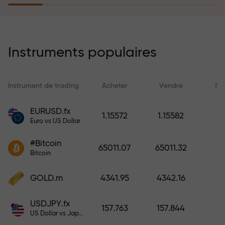
rêves simplement en effectuant un
dépôt
Le programme d’assurance des
risques rembourse vos pertes et
Instruments populaires
garantit un triplement des profits
en 6 mois. Tradez en toute
tranquillité — votre capital est
Instrument de trading
Acheter
Vendre
Sp
protégé !
EURUSD.fx
1.15572
1.15582
Euro vs US Dollar
Déposez des fonds et recevez un
bonus 1 000 fois supérieur à votre
#Bitcoin
65011.07
65011.32
dépôt. X1000 n’est pas une erreur.
Bitcoin
Plus le dépôt est important, plus le
multiplicateur est élevé.
GOLD.m
4341.95
4342.16
USDJPY.fx
157.763
157.844
US Dollar vs Japanese Yen