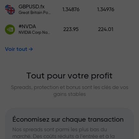
GBPUSD.fx
1.34876
1.34976
Great Britain Pound vs US Dollar
#NVDA
223.95
224.01
NVIDIA Corp Nasdaq Stock Exchange (Nasdaq) USD
Voir tout
Tout pour votre profit
Spreads, protection et bonus sont les clés de vos
gains stables
Économisez sur chaque transaction
Nos spreads sont parmi les plus bas du
marché. Des coûts réduits à l’entrée et à la